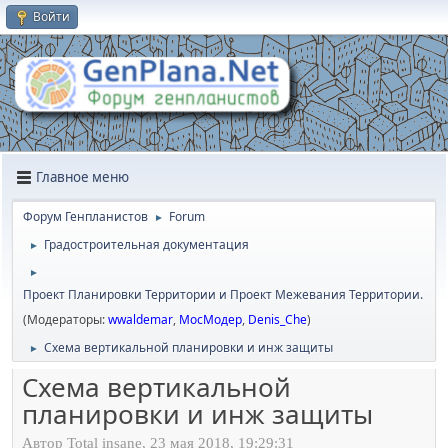
Войти
Главное меню
Форум Генпланистов
Forum
►
Градостроительная документация
►
►
Проект Планировки Территории и Проект Межевания Территории.
(Модераторы:
wwaldemar
,
МосМодер
,
Denis_Che
)
Схема вертикальной планировки и инж защиты
►
Схема вертикальной
планировки и инж защиты
Автор Total insane, 23 мая 2018, 19:29:31