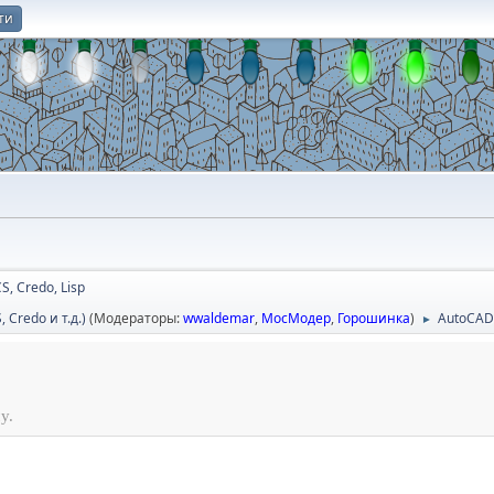
ти
О
CS, Credo, Lisp
Credo и т.д.)
(Модераторы:
wwaldemar
,
МосМодер
,
Горошинка
)
AutoCAD
►
у.