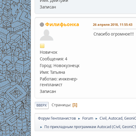
Имя: Дмитрий
Записан
Филифьонка
26 апреля 2018, 11:55:43
Спасибо огромное!!!
Новичок
Сообщения: 4
Город: Новокузнецк
Имя: Татьяна
Работаю: инженер-
генпланист
Записан
Страницы
1
ВВЕРХ
Форум Генпланистов
Forum
Civil, Autocad, Geoni
►
►
По прикладным программам Autocad (Civil, GeoniCS, 
►