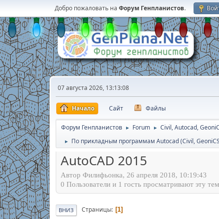
Добро пожаловать на
Форум Генпланистов
.
Вой
07 августа 2026, 13:13:08
Начало
Сайт
Файлы
Форум Генпланистов
Forum
Civil, Autocad, Geoni
►
►
По прикладным программам Autocad (Civil, GeoniCS, 
►
AutoCAD 2015
Автор Филифьонка, 26 апреля 2018, 10:19:43
0 Пользователи и 1 гость просматривают эту тем
Страницы
1
ВНИЗ