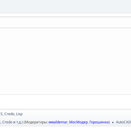
CS, Credo, Lisp
Credo и т.д.)
(Модераторы:
wwaldemar
,
МосМодер
,
Горошинка
)
AutoCAD
►