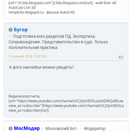
[url="//c3da.blogspot.com"]c3da.blogspot.com[/url] - мой блог об
AutoCad Civil 3D
mmptriks.blogspot.ru - фишки AutoCAD
Бугор
Подготовка всех разделов ПД. Экспертиза.
Сопровождение. Представительство в суде. Только
положительная практика.
10 апреля 2018, 14:31:00
#3
А фото наклейки можно увидеть?
Видеокопоотчеты
[url="https://www.youtube.com/channel/UCjVJsA9D5LaGetDRiQuREuw/vide
view_as=subscriber"]https://www.youtube.com/channel/UCjVJsA9D5LaGet
view_as=subscriber[/url]
МосМодер
Московский Бот -
Модератор