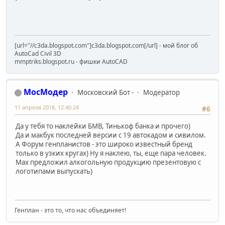
[url="//c3da.blogspot.com"]c3da.blogspot.com[/url] - мой блог об
AutoCad Civil 3D
mmptriks.blogspot.ru - фишки AutoCAD
МосМодер
Московский Бот -
Модератор
11 апреля 2018, 12:40:24
#6
Да у тебя то наклейки БМВ, Тинькоф банка и прочего)
Да и макбук последней версии с 19 автокадом и сивилом.
А Форум генпланистов - это широко известный бренд
только в узких кругах) Ну я наклею, ты, еще пара человек.
Мах предложил алкогольную продукцию презентовую с
логотипами выпускать)
Генплан - это то, что нас объединяет!