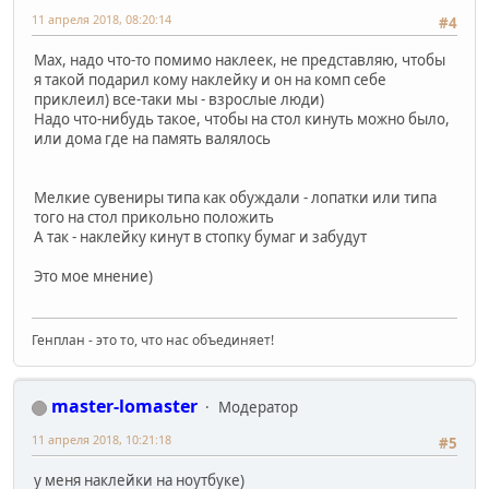
11 апреля 2018, 08:20:14
#4
Мах, надо что-то помимо наклеек, не представляю, чтобы
я такой подарил кому наклейку и он на комп себе
приклеил) все-таки мы - взрослые люди)
Надо что-нибудь такое, чтобы на стол кинуть можно было,
или дома где на память валялось
Мелкие сувениры типа как обуждали - лопатки или типа
того на стол прикольно положить
А так - наклейку кинут в стопку бумаг и забудут
Это мое мнение)
Генплан - это то, что нас объединяет!
master-lomaster
Модератор
11 апреля 2018, 10:21:18
#5
у меня наклейки на ноутбуке)