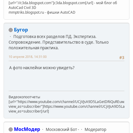
[url="//c3da.blogspot.com"]c3da.blogspot.com[/url] - мой блог об
AutoCad Civil 3D
mmptriks.blogspot.ru - фишки AutoCAD
Бугор
Подготовка всех разделов ПД. Экспертиза.
Сопровождение. Представительство в суде. Только
положительная практика.
10 апреля 2018, 14:31:00
#3
А фото наклейки можно увидеть?
Видеокопоотчеты
[url="https://www.youtube.com/channel/UCjVJsA9D5LaGetDRiQuREuw/vide
view_as=subscriber"]https://www.youtube.com/channel/UCjVJsA9D5LaGet
view_as=subscriber[/url]
МосМодер
Московский Бот -
Модератор