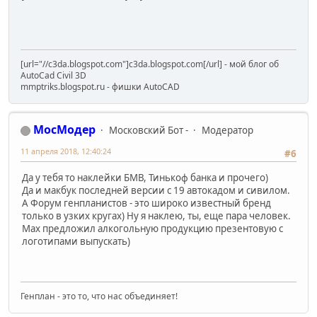
[url="//c3da.blogspot.com"]c3da.blogspot.com[/url] - мой блог об
AutoCad Civil 3D
mmptriks.blogspot.ru - фишки AutoCAD
МосМодер
Московский Бот -
Модератор
11 апреля 2018, 12:40:24
#6
Да у тебя то наклейки БМВ, Тинькоф банка и прочего)
Да и макбук последней версии с 19 автокадом и сивилом.
А Форум генпланистов - это широко известный бренд
только в узких кругах) Ну я наклею, ты, еще пара человек.
Мах предложил алкогольную продукцию презентовую с
логотипами выпускать)
Генплан - это то, что нас объединяет!