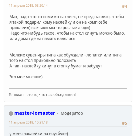
11 апреля 2018, 08:20:14
#4
Мах, надо что-то помимо наклеек, не представляю, чтобы
я такой подарил кому наклейку и он на комп себе
приклеил) все-таки мы - взрослые люди)
Надо что-нибудь такое, чтобы на стол кинуть можно было,
или дома где на память валялось
Мелкие сувениры типа как обуждали - лопатки или типа
того на стол прикольно положить
А так - наклейку кинут в стопку бумаг и забудут
Это мое мнение)
Генплан - это то, что нас объединяет!
master-lomaster
Модератор
11 апреля 2018, 10:21:18
#5
у меня наклейки на ноутбуке)