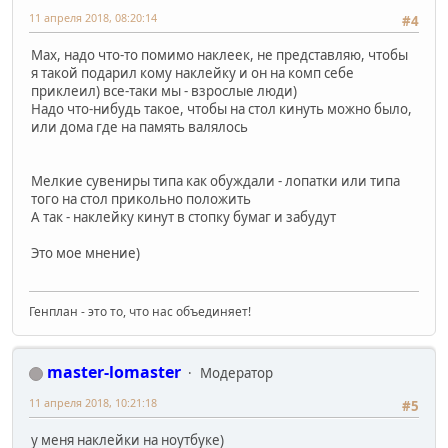
11 апреля 2018, 08:20:14
#4
Мах, надо что-то помимо наклеек, не представляю, чтобы
я такой подарил кому наклейку и он на комп себе
приклеил) все-таки мы - взрослые люди)
Надо что-нибудь такое, чтобы на стол кинуть можно было,
или дома где на память валялось
Мелкие сувениры типа как обуждали - лопатки или типа
того на стол прикольно положить
А так - наклейку кинут в стопку бумаг и забудут
Это мое мнение)
Генплан - это то, что нас объединяет!
master-lomaster
Модератор
11 апреля 2018, 10:21:18
#5
у меня наклейки на ноутбуке)