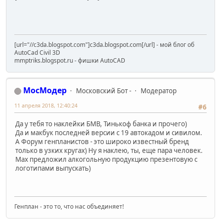
[url="//c3da.blogspot.com"]c3da.blogspot.com[/url] - мой блог об
AutoCad Civil 3D
mmptriks.blogspot.ru - фишки AutoCAD
МосМодер
Московский Бот -
Модератор
11 апреля 2018, 12:40:24
#6
Да у тебя то наклейки БМВ, Тинькоф банка и прочего)
Да и макбук последней версии с 19 автокадом и сивилом.
А Форум генпланистов - это широко известный бренд
только в узких кругах) Ну я наклею, ты, еще пара человек.
Мах предложил алкогольную продукцию презентовую с
логотипами выпускать)
Генплан - это то, что нас объединяет!