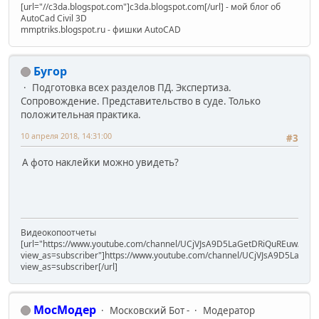
[url="//c3da.blogspot.com"]c3da.blogspot.com[/url] - мой блог об
AutoCad Civil 3D
mmptriks.blogspot.ru - фишки AutoCAD
Бугор
Подготовка всех разделов ПД. Экспертиза.
Сопровождение. Представительство в суде. Только
положительная практика.
10 апреля 2018, 14:31:00
#3
А фото наклейки можно увидеть?
Видеокопоотчеты
[url="https://www.youtube.com/channel/UCjVJsA9D5LaGetDRiQuREuw/vide
view_as=subscriber"]https://www.youtube.com/channel/UCjVJsA9D5LaGet
view_as=subscriber[/url]
МосМодер
Московский Бот -
Модератор