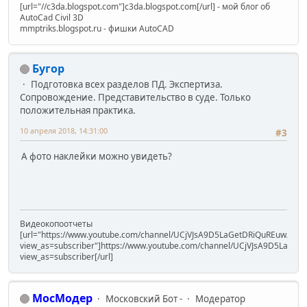
[url="//c3da.blogspot.com"]c3da.blogspot.com[/url] - мой блог об
AutoCad Civil 3D
mmptriks.blogspot.ru - фишки AutoCAD
Бугор
Подготовка всех разделов ПД. Экспертиза.
Сопровождение. Представительство в суде. Только
положительная практика.
10 апреля 2018, 14:31:00
#3
А фото наклейки можно увидеть?
Видеокопоотчеты
[url="https://www.youtube.com/channel/UCjVJsA9D5LaGetDRiQuREuw/vide
view_as=subscriber"]https://www.youtube.com/channel/UCjVJsA9D5LaGet
view_as=subscriber[/url]
МосМодер
Московский Бот -
Модератор