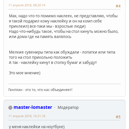
11 апреля 2018, 08:20:14
#4
Мах, надо что-то помимо наклеек, не представляю, чтобы
я такой подарил кому наклейку и он на комп себе
приклеил) все-таки мы - взрослые люди)
Надо что-нибудь такое, чтобы на стол кинуть можно было,
или дома где на память валялось
Мелкие сувениры типа как обуждали - лопатки или типа
того на стол прикольно положить
А так - наклейку кинут в стопку бумаг и забудут
Это мое мнение)
Генплан - это то, что нас объединяет!
master-lomaster
Модератор
11 апреля 2018, 10:21:18
#5
у меня наклейки на ноутбуке)