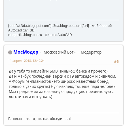
[url="//c3da.blogspot.com"]c3da.blogspot.com[/url] - мой блог об
AutoCad Civil 3D
mmptriks.blogspot.ru - фишки AutoCAD
МосМодер
Московский Бот -
Модератор
11 апреля 2018, 12:40:24
#6
Да у тебя то наклейки БМВ, Тинькоф банка и прочего)
Да и макбук последней версии с 19 автокадом и сивилом.
А Форум генпланистов - это широко известный бренд
только в узких кругах) Ну я наклею, ты, еще пара человек.
Мах предложил алкогольную продукцию презентовую с
логотипами выпускать)
Генплан - это то, что нас объединяет!