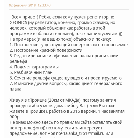
02 февраля 2018, 12:33:43
Всем привет) Ребят, если кому нужен репетитор по
GEONICS (ну репетитор, конечно, громко сказано, но
человек, который объяснит как работать в этой
программе в области генплана), то я к вашим услугам!)))
На примерах (и на ваших тоже) объясню и покажу:
1. Построение существующей поверхности по топосъемке
2. Построение красной поверхности
3. Редактирование и оформление плана организации
рельефа
4. Подсчет картограммы
5. Разбивочный план
6. Сечение рельефа существующего и проектируемого
7. И многие другие вопросы, касающиеся генерального
плана
Живу я в г.Троицке (20км от МКАДа), поэтому занятия
проходят либо у меня дома либо у Вас (если Вы тоже
живете в Троицке), работаю в 2016 версии. 1 час занятия
900р.
Не знаю можно здесь по правилам сайта оставлять свой
номер телефона)) поэтому, если заинтересует
предложение, вот моя почта anka_tro1@mail.ru или