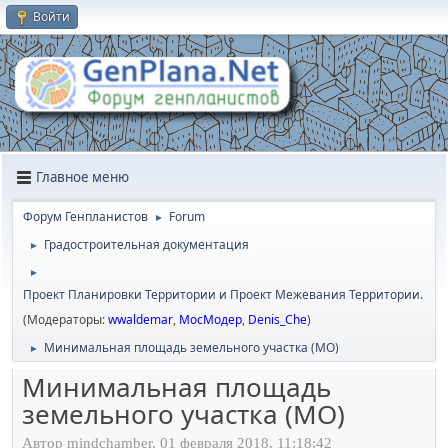
Войти
Главное меню
Форум Генпланистов
Forum
►
Градостроительная документация
►
►
Проект Планировки Территории и Проект Межевания Территории.
(Модераторы:
wwaldemar
,
МосМодер
,
Denis_Che
)
Минимальная площадь земельного участка (МО)
►
Минимальная площадь
земельного участка (МО)
Автор mindchamber, 01 февраля 2018, 11:18:42