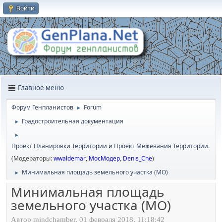
Войти
Главное меню
Форум Генпланистов
Forum
►
Градостроительная документация
►
►
Проект Планировки Территории и Проект Межевания Территории.
(Модераторы:
wwaldemar
,
МосМодер
,
Denis_Che
)
Минимальная площадь земельного участка (МО)
►
Минимальная площадь
земельного участка (МО)
Автор mindchamber, 01 февраля 2018, 11:18:42