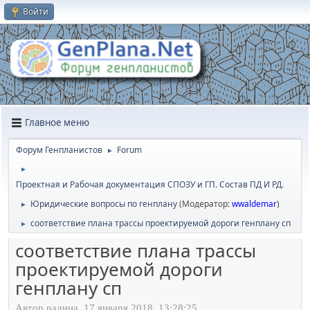
Войти
Главное меню
Форум Генпланистов
Forum
►
►
Проектная и Рабочая документация СПОЗУ и ГП. Состав ПД И РД.
Юридичеcкие вопросы по генплану
(Модератор:
wwaldemar
)
►
соответствие плана трассы проектируемой дороги генплану сп
►
соответствие плана трассы
проектируемой дороги
генплану сп
Автор naдина, 17 января 2018, 13:28:25