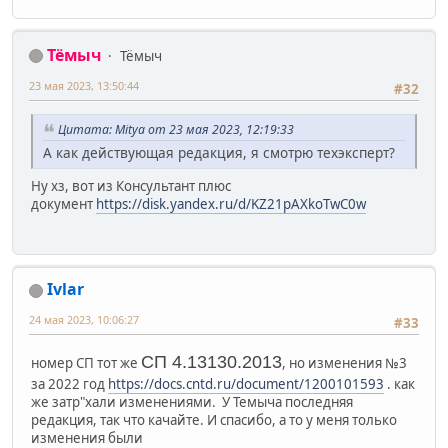
Тёмыч
Тёмыч
23 мая 2023, 13:50:44
#32
Цитата: Mitya от 23 мая 2023, 12:19:33
А как действующая редакция, я смотрю техэксперт?
Ну хз, вот из Консультант плюс
документ
https://disk.yandex.ru/d/KZ21pAXkoTwC0w
Ivlar
24 мая 2023, 10:06:27
#33
СП 4.13130.2013
номер СП тот же
, но изменения №3
за 2022 год
https://docs.cntd.ru/document/1200101593
. как
же затр"хали изменениями. У Темыча последняя
редакция, так что качайте. И спасибо, а то у меня только
изменения были