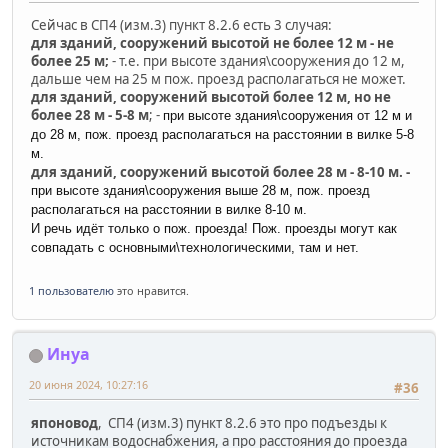
Сейчас в СП4 (изм.3) пункт 8.2.6 есть 3 случая:
для зданий, сооружений высотой не более 12 м - не
более 25 м;
- т.е. при высоте здания\сооружения до 12 м,
дальше чем на 25 м пож. проезд располагаться не может.
для зданий, сооружений высотой более 12 м, но не
более 28 м - 5-8 м
; -
при высоте здания\сооружения от 12 м и
до 28 м,
пож. проезд располагаться на расстоянии в вилке 5-8
м.
для зданий, сооружений высотой более 28 м - 8-10 м. -
при высоте здания\сооружения выше 28 м,
пож. проезд
располагаться на расстоянии в вилке 8-10 м.
И речь идёт только о пож. проезда! Пож. проезды могут как
совпадать с основными\технологическими, там и нет.
1 пользователю
это нравится.
Инуа
20 июня 2024, 10:27:16
#36
японовод
,
СП4 (изм.3) пункт 8.2.6 это про подъезды к
источникам водоснабжения, а про расстояния до проезда