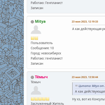
Работаю: Генпланист
Записан
Mitya
23 мая 2023, 12:19:33
А как действующая ре
Пользователь
Сообщения: 10
Город: новосибирск
Работаю: генпланист
Записан
Тёмыч
23 мая 2023, 13:50:44
Тёмыч
Цитата: Mitya от 2
А как действующая
Ну хз, вот из Консул
Заслуженный Житель