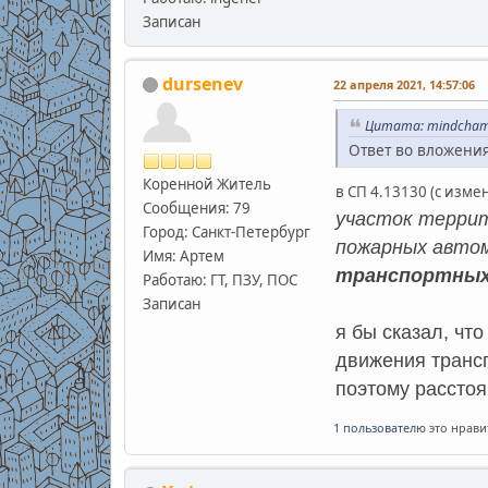
Записан
dursenev
22 апреля 2021, 14:57:06
Цитата: mindchamb
Ответ во вложения
Коренной Житель
в СП 4.13130 (с изме
Сообщения: 79
участок террит
Город: Санкт-Петербург
пожарных авто
Имя: Артем
транспортных
Работаю: ГТ, ПЗУ, ПОС
Записан
я бы сказал, чт
движения транс
поэтому расстоя
1 пользователю
это нрави