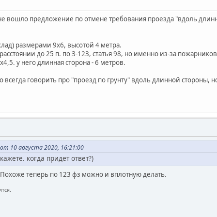
 не вошло предложение по отмене требования проезда "вдоль длин
лад) размерами 9х6, высотой 4 метра.
асстоянии до 25 п. по З-123, статья 98, но именно из-за пожарнико
4,5. у него длинная сторона - 6 метров.
 всегда говорить про "проезд по грунту" вдоль длинной стороны, н
т 10 августа 2020, 16:21:00
кажете. когда придет ответ?)
 Похоже теперь по 123 фз можно и вплотную делать.
тся.