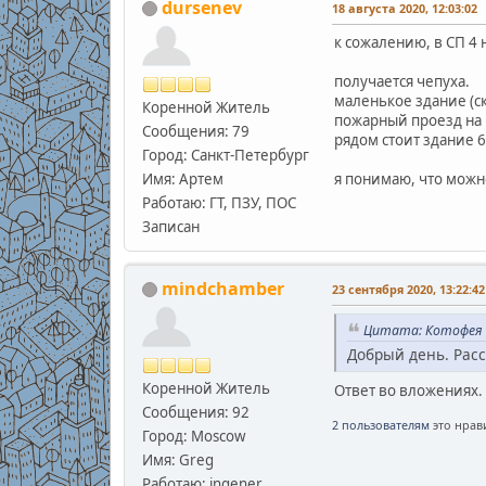
dursenev
18 августа 2020, 12:03:02
к сожалению, в СП 4
получается чепуха.
маленькое здание (ск
Коренной Житель
пожарный проезд на р
Сообщения: 79
рядом стоит здание 6х
Город: Санкт-Петербург
Имя: Артем
я понимаю, что можно
Работаю: ГТ, ПЗУ, ПОС
Записан
mindchamber
23 сентября 2020, 13:22:42
Цитата: Котофея о
Добрый день. Расс
Коренной Житель
Ответ во вложениях.
Сообщения: 92
2 пользователям
это нрави
Город: Moscow
Имя: Greg
Работаю: ingener