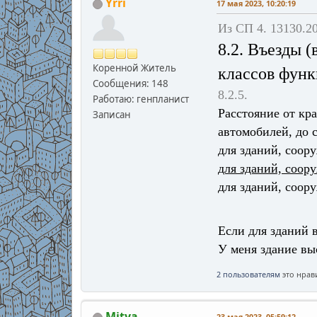
Yrri
17 мая 2023, 10:20:19
Из СП 4. 13130.2
8.2. Въезды 
Коренной Житель
классов функ
Сообщения: 148
8.2.5.
Работаю: генпланист
Расстояние от кр
Записан
автомобилей, до 
для зданий, соору
для зданий, соору
для зданий, соору
Если для зданий в
У меня здание вы
2 пользователям
это нрави
Mitya
23 мая 2023, 05:59:12