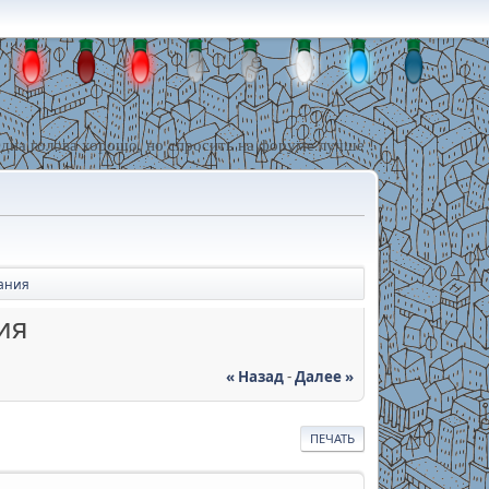
дна голова хорошо, но спросить на форуме лучше !
ания
ия
« Назад
-
Далее »
ПЕЧАТЬ