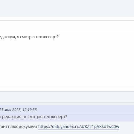
дакция, я смотрю техэксперт?
3 мая 2023, 12:19:33
 редакция, я смотрю техэксперт?
ьтант плюс документ
https://disk.yandex.ru/d/KZ21pAXkoTwC0w