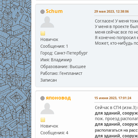
Schum
29 мая 2023, 12:38:06
Согласен! У меня тож
У меня в проекте был
меня сейчас все по н
Я конечно попросил е
Новичок
Может, кто-нибудь по
Сообщения: 1
Город: Санкт-Петербург
Имя: Владимир
Образование: Высшее
Работаю: Генпланист
Записан
японовод
15 июня 2023, 17:01:24
Сейчас в СП4 (изм.3) 
для зданий, сооруже
пож. проезд располаг
для зданий, сооруже
Новичок
располагаться на расс
Сообщения: 4
для зданий, сооруже