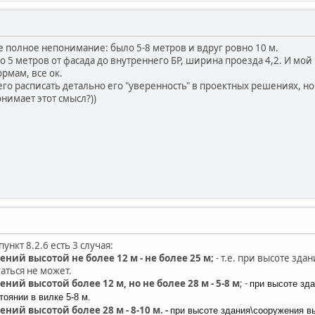
е полное непонимание: было 5-8 метров и вдруг ровно 10 м.
о 5 метров от фасада до внутреннего БР, ширина проезда 4,2. И мой
ормам, все ок.
го расписать детально его "уверенность" в проектных решениях, но
нимает этот смысл?))
пункт 8.2.6 есть 3 случая:
ний высотой не более 12 м - не более 25 м;
- т.е. при высоте зда
аться не может.
ний высотой более 12 м, но не более 28 м - 5-8 м
; -
при высоте зда
тоянии в вилке 5-8 м.
ний высотой более 28 м - 8-10 м. -
при высоте здания\сооружения в