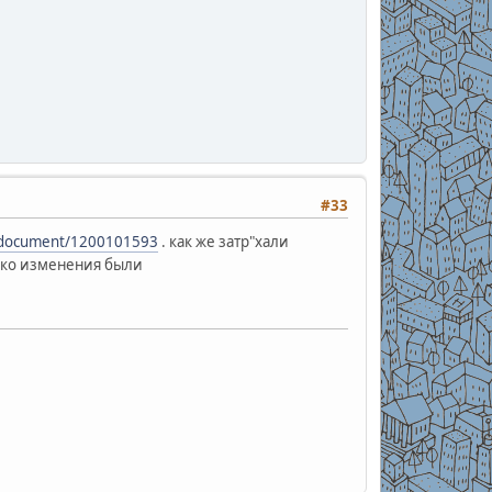
#33
u/document/1200101593
. как же затр"хали
лько изменения были