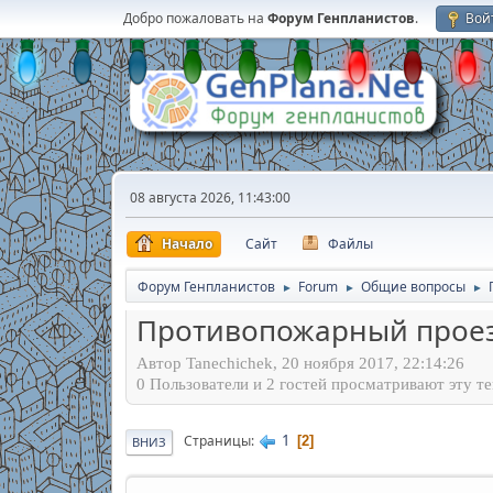
Добро пожаловать на
Форум Генпланистов
.
Вой
08 августа 2026, 11:43:00
Начало
Сайт
Файлы
Форум Генпланистов
Forum
Общие вопросы
►
►
►
Противопожарный проез
Автор Tanechichek, 20 ноября 2017, 22:14:26
0 Пользователи и 2 гостей просматривают эту те
1
Страницы
2
ВНИЗ