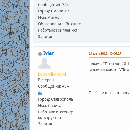
Сообщения: 344
Город: Смоленск
Имя: Артём
Образование: Высшее
Работаю: Генпланист
Записан
Ivlar
24 мая 2023, 10:06:27
СП 
номер СП тот же
изменениями. У Темыч
Ветеран
Сообщения: 494
Проблем нет, есть толь
Город: Ставрополь
Имя: Лариса
Работаю: инженер-
конструктор
Записан