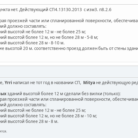
пункта нет. Действующий СП4.13130.2013 с изм3. п8.2.6
 края проезжей части или спланированной поверхности, обеспечи
ий должно составлять:
ий высотой не более 12 м - не более 25 м;
ий высотой более 12 м, но не более 28 м - 5-8 м;
ий высотой более 28 м - 8-10 м.
е высотой 20 м. соответственно проезд должен быть от стены здани
те,
Yrri
написал не тот год в названии СП,
Mitya
не действующую ре
ных
зданий высотой более 12 м сделали без вилки (только):
т края проезжей части или спланированной поверхности, обеспечив
ий должно составлять:
ий высотой не более 12 м - не более 25 м;
ий высотой более 12 м, но не более 28 м - 10 м;
ий высотой более 28 м - 8 м.
тся.