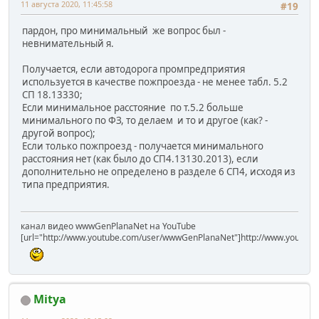
11 августа 2020, 11:45:58
#19
пардон, про минимальный же вопрос был -
невнимательный я.
Получается, если автодорога промпредприятия
используется в качестве пожпроезда - не менее табл. 5.2
СП 18.13330;
Если минимальное расстояние по т.5.2 больше
минимального по ФЗ, то делаем и то и другое (как? -
другой вопрос);
Если только пожпроезд - получается минимального
расстояния нет (как было до СП4.13130.2013), если
дополнительно не определено в разделе 6 СП4, исходя из
типа предприятия.
канал видео wwwGenPlanaNet на YouTube
[url="http://www.youtube.com/user/wwwGenPlanaNet"]http://www.youtub
Mitya