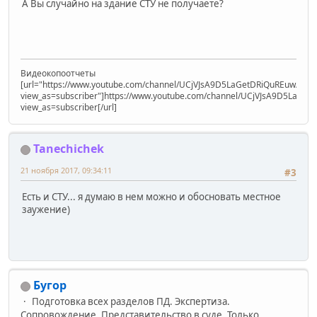
А Вы случайно на здание СТУ не получаете?
Видеокопоотчеты
[url="https://www.youtube.com/channel/UCjVJsA9D5LaGetDRiQuREuw/vide
view_as=subscriber"]https://www.youtube.com/channel/UCjVJsA9D5LaGet
view_as=subscriber[/url]
Tanechichek
21 ноября 2017, 09:34:11
#3
Есть и СТУ... я думаю в нем можно и обосновать местное
заужение)
Бугор
Подготовка всех разделов ПД. Экспертиза.
Сопровождение. Представительство в суде. Только