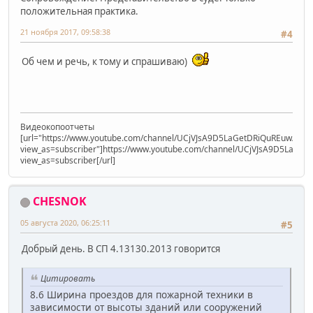
положительная практика.
21 ноября 2017, 09:58:38
#4
Об чем и речь, к тому и спрашиваю)
Видеокопоотчеты
[url="https://www.youtube.com/channel/UCjVJsA9D5LaGetDRiQuREuw/vide
view_as=subscriber"]https://www.youtube.com/channel/UCjVJsA9D5LaGet
view_as=subscriber[/url]
CHESNOK
05 августа 2020, 06:25:11
#5
Добрый день. В СП 4.13130.2013 говорится
Цитировать
8.6 Ширина проездов для пожарной техники в
зависимости от высоты зданий или сооружений