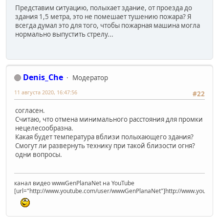
Представим ситуацию, полыхает здание, от проезда до
здания 1,5 метра, это не помешает тушению пожара? Я
всегда думал это для того, чтобы пожарная машина могла
нормально выпустить стрелу...
Denis_Che
Модератор
11 августа 2020, 16:47:56
#22
согласен.
Считаю, что отмена минимального расстояния для промки
нецелесообразна.
Какая будет температура вблизи полыхающего здания?
Смогут ли развернуть технику при такой близости огня?
одни вопросы.
канал видео wwwGenPlanaNet на YouTube
[url="http://www.youtube.com/user/wwwGenPlanaNet"]http://www.youtub