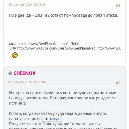
05 августа 2020, 12:28:46
#8
По идее, да - 20м+ высота от пожпроезда до пола 1 этажа.
канал видео wwwGenPlanaNet на YouTube
[url="http://www.youtube.com/user/wwwGenPlanaNet"]http://www.youtub
CHESNOK
05 августа 2020, 15:18:04
#9
Интересно просто были ли у кого-нибудь споры по этому
поводу с экспертами. В спорах, как говорится, рождается
истина :))
Кстати, когда искал тему куда задать данный вопрос
наткнулся еще на
вот такую.
Получается в том "калькуляторе" желательно бы
подписать определение термина "высота здания" если то