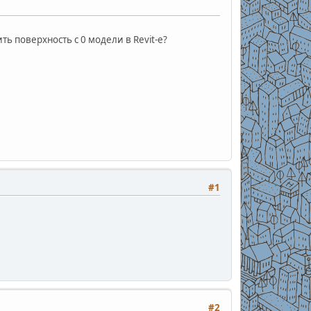
ить поверхность с 0 модели в Revit-е?
#1
#2