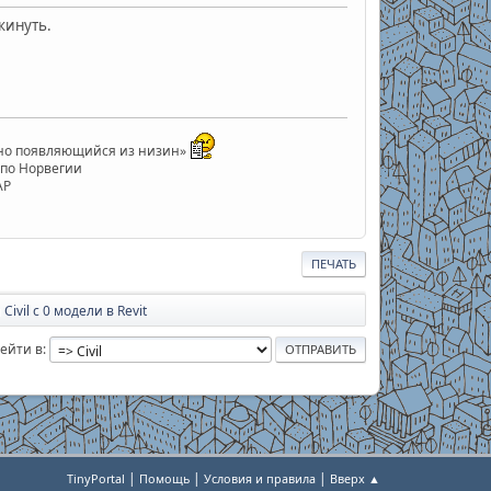
кинуть.
анно появляющийся из низин»
е по Норвегии
АР
ПЕЧАТЬ
vil c 0 модели в Revit
ейти в
|
|
|
TinyPortal
Помощь
Условия и правила
Вверх ▲