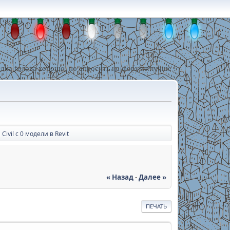
дна голова хорошо, но спросить на форуме лучше !
vil c 0 модели в Revit
« Назад
-
Далее »
ПЕЧАТЬ