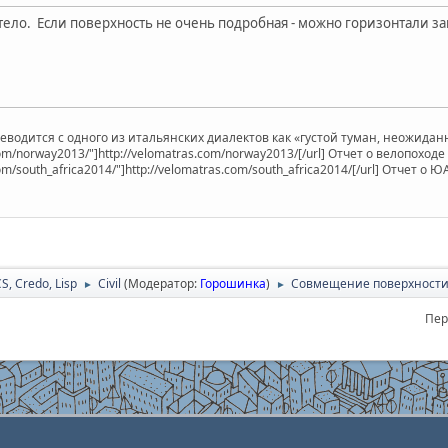
тело. Если поверхность не очень подробная - можно горизонтали за
ереводится с одного из итальянских диалектов как «густой туман, неожид
.com/norway2013/"]http://velomatras.com/norway2013/[/url] Отчет о велопоход
com/south_africa2014/"]http://velomatras.com/south_africa2014/[/url] Отчет о Ю
CS, Credo, Lisp
Civil
(Модератор:
Горошинка
)
Совмещение поверхности Ci
►
►
Пер