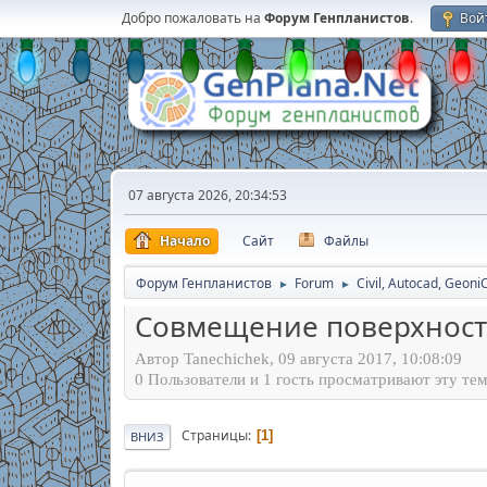
Добро пожаловать на
Форум Генпланистов
.
Вой
07 августа 2026, 20:34:53
Начало
Сайт
Файлы
Форум Генпланистов
Forum
Civil, Autocad, Geoni
►
►
Совмещение поверхности C
Автор Tanechichek, 09 августа 2017, 10:08:09
0 Пользователи и 1 гость просматривают эту тем
Страницы
1
ВНИЗ