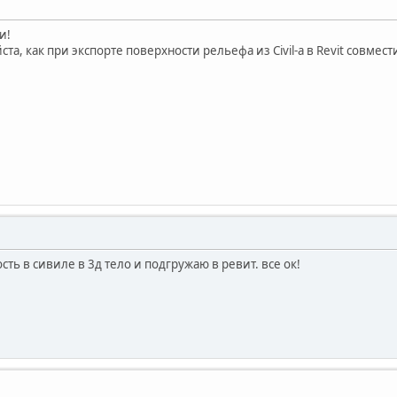
и!
та, как при экспорте поверхности рельефа из Civil-a в Revit совмест
ть в сивиле в 3д тело и подгружаю в ревит. все ок!