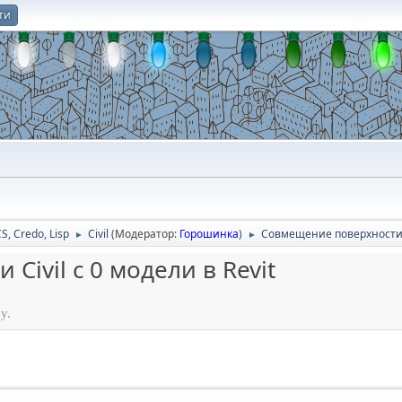
ти
О
CS, Credo, Lisp
Civil
(Модератор:
Горошинка
)
Совмещение поверхности Ci
►
►
ivil c 0 модели в Revit
у.