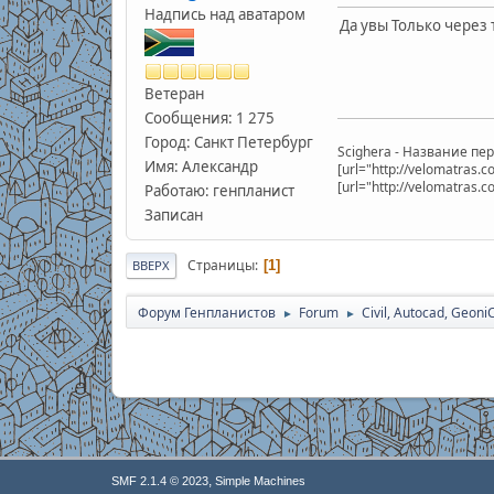
Надпись над аватаром
Да увы Только через 
Ветеран
Сообщения: 1 275
Город: Санкт Петербург
Scighera - Название п
Имя: Александр
[url="http://velomatras
[url="http://velomatras.
Работаю: генпланист
Записан
Страницы
1
ВВЕРХ
Форум Генпланистов
Forum
Civil, Autocad, Geoni
►
►
,
SMF 2.1.4 © 2023
Simple Machines