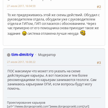
27 июля 2017, 16:04:59
#2
То же придерживаюсь этой же схемы действий. Обсудил с
руководителем отдела, обсудили уже с руководителем
отдела и ГИПом, ГИП согласился с обоснованием. Через
час примерно от его помощника снова приходит такое же
задание
система отлажена лучше некуда
tim-dmitriy
Модератор
27 июля 2017, 16:08:22
#3
ПОС максимум что может это указать на схеме
действующие карьеры. А вот поиском и тем более
рекомендациями по карьерам занимаются геологи. Сам
занимаюсь карьерами ОПИ, если вопросы будут могу
помочь.
Проектирование карьеров
[url="//www.dorgeoproekt.com"]www.dorgeoproekt.com[/url]