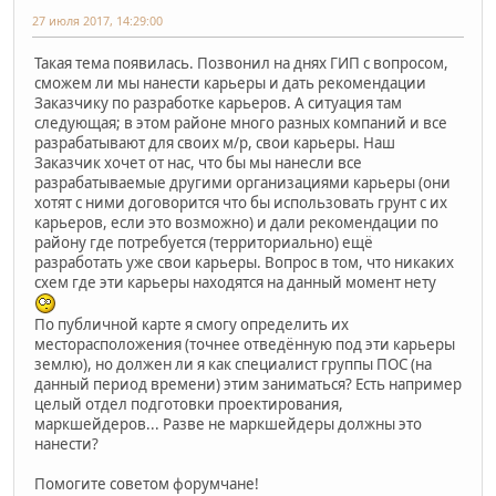
27 июля 2017, 14:29:00
Такая тема появилась. Позвонил на днях ГИП с вопросом,
сможем ли мы нанести карьеры и дать рекомендации
Заказчику по разработке карьеров. А ситуация там
следующая; в этом районе много разных компаний и все
разрабатывают для своих м/р, свои карьеры. Наш
Заказчик хочет от нас, что бы мы нанесли все
разрабатываемые другими организациями карьеры (они
хотят с ними договорится что бы использовать грунт с их
карьеров, если это возможно) и дали рекомендации по
району где потребуется (территориально) ещё
разработать уже свои карьеры. Вопрос в том, что никаких
схем где эти карьеры находятся на данный момент нету
По публичной карте я смогу определить их
месторасположения (точнее отведённую под эти карьеры
землю), но должен ли я как специалист группы ПОС (на
данный период времени) этим заниматься? Есть например
целый отдел подготовки проектирования,
маркшейдеров... Разве не маркшейдеры должны это
нанести?
Помогите советом форумчане!