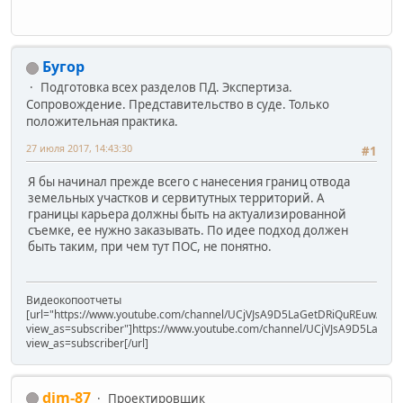
Бугор
Подготовка всех разделов ПД. Экспертиза.
Сопровождение. Представительство в суде. Только
положительная практика.
27 июля 2017, 14:43:30
#1
Я бы начинал прежде всего с нанесения границ отвода
земельных участков и сервитутных территорий. А
границы карьера должны быть на актуализированной
съемке, ее нужно заказывать. По идее подход должен
быть таким, при чем тут ПОС, не понятно.
Видеокопоотчеты
[url="https://www.youtube.com/channel/UCjVJsA9D5LaGetDRiQuREuw/vide
view_as=subscriber"]https://www.youtube.com/channel/UCjVJsA9D5LaGet
view_as=subscriber[/url]
dim-87
Проектировщик