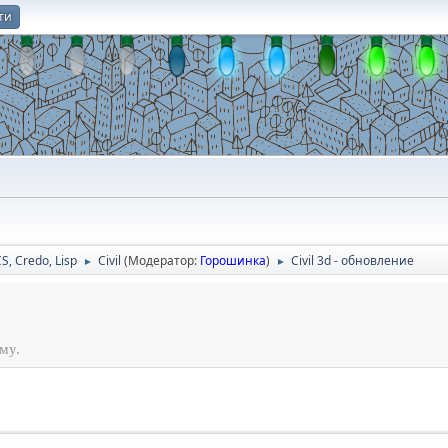
ти
О
CS, Credo, Lisp
Civil
(Модератор:
Горошинка
)
Civil 3d - обновление
►
►
му.