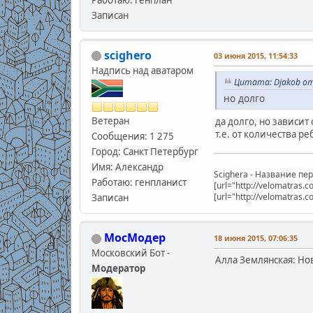
Записан
scighero
03 июня 2015, 11:54:33
Надпись над аватаром
Цитата: Djakob от
но долго
Ветеран
да долго, но зависит
т.е. от количества ре
Сообщения: 1 275
Город: Санкт Петербург
Имя: Александр
Scighera - Название п
Работаю: генпланист
[url="http://velomatras
[url="http://velomatras.
Записан
МосМодер
18 июня 2015, 07:06:35
Московский Бот -
Алла Землянская: Но
Модератор