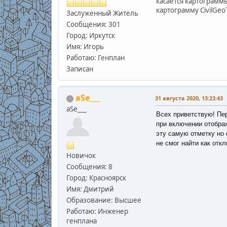
касается картограммы
картограмму CivilGeoT
Заслуженный Житель
Сообщения: 301
Город: Иркутск
Имя: Игорь
Работаю: Генплан
Записан
aSe___
31 августа 2020, 13:23:43
aSe___
Всех приветствую! Пер
при включении отображ
эту самую отметку но 
не смог найти как отк
Новичок
Сообщения: 8
Город: Красноярск
Имя: Дмитрий
Образование: Высшее
Работаю: Инженер
генплана