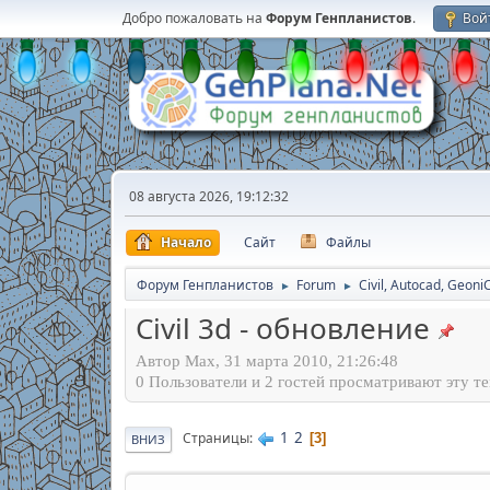
Добро пожаловать на
Форум Генпланистов
.
Вой
08 августа 2026, 19:12:32
Начало
Сайт
Файлы
Форум Генпланистов
Forum
Civil, Autocad, Geoni
►
►
Civil 3d - обновление
Автор Max, 31 марта 2010, 21:26:48
0 Пользователи и 2 гостей просматривают эту те
1
2
Страницы
3
ВНИЗ