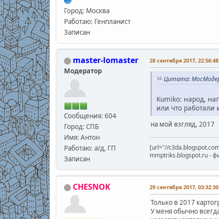
Город: Москва
Работаю: Генпланист
Записан
master-lomaster
28 сентября 2017, 22:56:48
Модератор
Цитата: МосМодер 
Kumiko: народ, на
или что работали 
Сообщения: 604
на мой взгляд, 2017
Город: СПБ
Имя: Антон
[url="//c3da.blogspot.co
Работаю: а/д, ГП
mmptriks.blogspot.ru -
Записан
CHESNOK
29 сентября 2017, 03:32:30
Только в 2017 карто
У меня обычно всегда