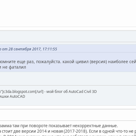
от 28 сентября 2017, 17:11:55
помните еще раз, пожалуйста. какой цивил (версия) наиболее се
и не фаталил
m"]c3da.blogspot.com[/url] - мой блог об AutoCad Civil 3D
 фишки AutoCAD
грамма там при повороте показывает некорректные данные.
 стоит две версии 2014 и новая (2017-2018). Если в одной что-то не 