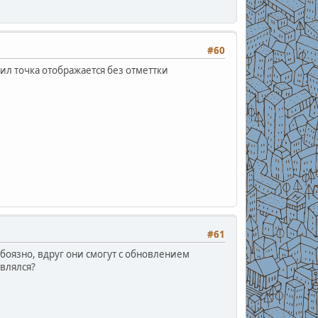
#60
рил точка отображается без отметтки
#61
 боязно, вдруг они смогут с обновлением
овлялся?