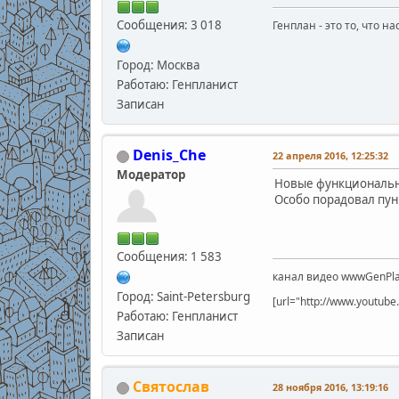
Сообщения: 3 018
Генплан - это то, что н
Город: Москва
Работаю: Генпланист
Записан
Denis_Che
22 апреля 2016, 12:25:32
Модератор
Новые функциональн
Особо порадовал пу
Сообщения: 1 583
канал видео wwwGenPla
Город: Saint-Petersburg
[url="http://www.youtu
Работаю: Генпланист
Записан
Святослав
28 ноября 2016, 13:19:16