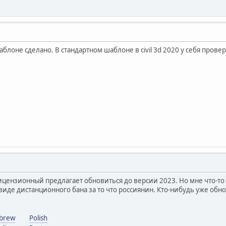
аблоне сделано. В стандартном шаблоне в civil 3d 2020 у себя прове
лицензионный предлагает обновиться до версии 2023. Но мне что-то
виде дистанционного бана за то что россиянин. Кто-нибудь уже обн
brew
Polish