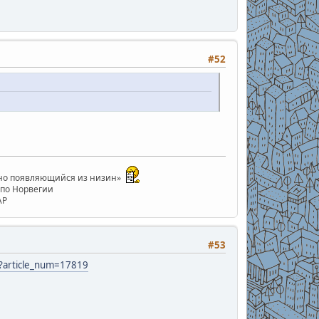
#52
анно появляющийся из низин»
е по Норвегии
АР
#53
hp?article_num=17819