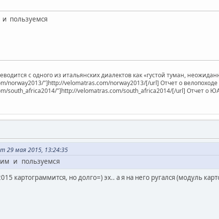
м и пользуемся
ереводится с одного из итальянских диалектов как «густой туман, неожид
.com/norway2013/"]http://velomatras.com/norway2013/[/url] Отчет о велопоход
com/south_africa2014/"]http://velomatras.com/south_africa2014/[/url] Отчет о Ю
т 29 мая 2015, 13:24:35
ким и пользуемся
015 картограммится, но долго=) эх.. а я на него ругался (модуль кар