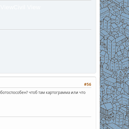
l ViewCivil View
#56
аботоспособен? чтоб там картограмма или что