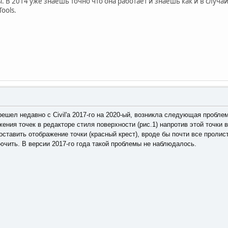
. В 2014 уже знаешь точно что она работает и знаешь как и в случа
ools.
ешел недавно с Civil'а 2017-го на 2020-ый, возникла следующая проблем
ения точек в редакторе стиля поверхности (рис.1) напротив этой точки в
оставить отображение точки (красный крест), вроде бы почти все пролис
лючить. В версии 2017-го года такой проблемы не наблюдалось.