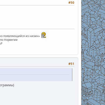
#50
анно появляющийся из низин»
е по Норвегии
АР
#51
тограммы)