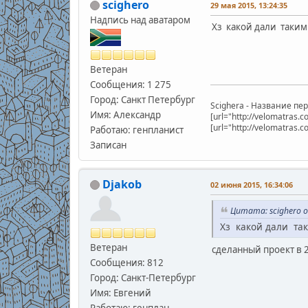
scighero
29 мая 2015, 13:24:35
Надпись над аватаром
Хз какой дали таки
Ветеран
Сообщения: 1 275
Город: Санкт Петербург
Scighera - Название п
Имя: Александр
[url="http://velomatras
[url="http://velomatras.
Работаю: генпланист
Записан
Djakob
02 июня 2015, 16:34:06
Цитата: scighero о
Хз какой дали та
Ветеран
сделанный проект в 2
Сообщения: 812
Город: Санкт-Петербург
Имя: Евгений
Работаю: генплан