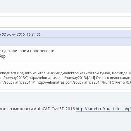
 02 июня 2015, 16:34:06
 от детализации поверхности
бер.
ереводится с одного из итальянских диалектов как «густой туман, неожид
.com/norway2013/"]http://velomatras.com/norway2013/[/url] Отчет о велопоход
com/south_africa2014/"]http://velomatras.com/south_africa2014/[/url] Отчет о Ю
вые возможности AutoCAD Civil 3D 2016
http://isicad.ru/ru/articles.p