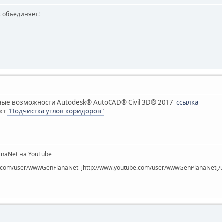
ас объединяет!
ые возможности Autodesk® AutoCAD® Civil 3D® 2017
ссылка
нкт
"Подчистка углов коридоров"
naNet на YouTube
be.com/user/wwwGenPlanaNet"]http://www.youtube.com/user/wwwGenPlanaNet[/u