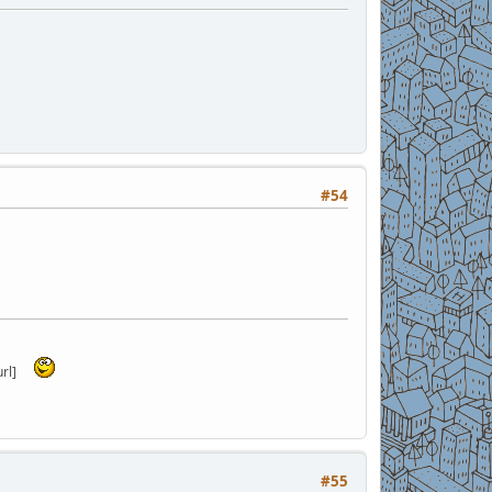
#54
rl]
#55