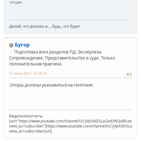
угодно.
Делай, что должен и..., будь, что будет.
Бугор
Подготовка всех разделов ПД. Экспертиза.
Сопровождение. Представительство в суде. Только
положительная практика.
27 июня 2017, 10:58:24
#2
Опоры должны указываться на генплане.
Видеокопоотчеты
[url="https://www.youtube.com/channel/UCjVJsA9D5LaGetDRiQuREuw/vide
view_as=subscriber"]https://www.youtube.com/channel/UCjVJsA9D5LaGet
view_as=subscriber[/url]