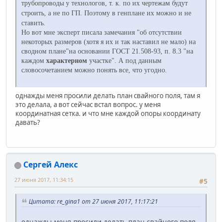
трубопроводы у технологов, т. к. по их чертежам будут
строить, а не по ГП. Поэтому в генплане их можно и не
ставить.
Но вот мне эксперт писала замечания "об отсутствии
некоторых размеров (хотя я их и так наставил не мало) на
сводном плане"на основании ГОСТ 21.508-93, п. 8.3 "на
каждом
характерном
участке". А под данным
словосочетанием можно понять все, что угодно.
однажды меня просили делать план свайного поля, там я
это делала, а вот сейчас встал вопрос. у меня
координатная сетка. и что мне каждой опоры координату
давать?
Сергей Алекс
27 июня 2017, 11:34:15
#5
Цитата: re_gina1 от 27 июня 2017, 11:17:21
однажды меня просили делать план свайного поля,