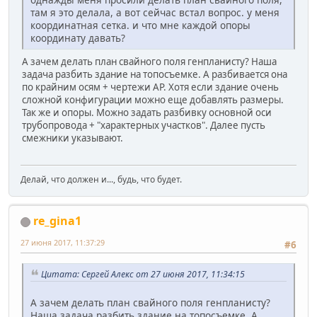
там я это делала, а вот сейчас встал вопрос. у меня
координатная сетка. и что мне каждой опоры
координату давать?
А зачем делать план свайного поля генпланисту? Наша
задача разбить здание на топосъемке. А разбивается она
по крайним осям + чертежи АР. Хотя если здание очень
сложной конфигурации можно еще добавлять размеры.
Так же и опоры. Можно задать разбивку основной оси
трубопровода + "характерных участков". Далее пусть
смежники указывают.
Делай, что должен и..., будь, что будет.
re_gina1
27 июня 2017, 11:37:29
#6
Цитата: Сергей Алекс от 27 июня 2017, 11:34:15
А зачем делать план свайного поля генпланисту?
Наша задача разбить здание на топосъемке. А