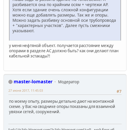
разбивается она по крайним осям + чертежи АР.
Хотя если здание очень сложной конфигурации
можно еще добавлять размеры. Так же и опоры.
Можно задать разбивку основной оси трубопровода
+ "характерных участков". Далее пусть смежники
указывают.
у меня нефтяной объект. получается расстояние между
опорами в разделе АС должно быть? как они делают план
кабельной эстакады?!
master-lomaster
Модератор
27 июня 2017, 11:45:03
#7
по моему опыту, размеры детально дают на монтажной
схеме. у Вас на своднике опоры показаны для взаимной
увязки сетей, сооружений.
[url="//c3da.blogspot.com"]c3da.blogspot.com[/url] - мой блог об