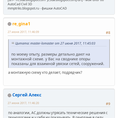
AutoCad Civil 3D
mmptriks.blogspot.ru - фишки AutoCAD
re_gina1
27 июня 2017, 11:46:09
#8
Цитата: master-lomaster от 27 июня 2017, 11:45:03
по моему опыту, размеры детально дают на
монтажной схеме. у Вас на своднике опоры
показаны для взаимной увязки сетей, сооружений.
а монтажную схему кто делает, подрядчик?
Сергей Алекс
27 июня 2017, 11:46:20
#9
по аналогии, АС должны утрясать технические решения с
технологами и у себя их показывать. В генплане в силу