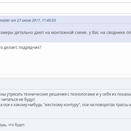
aster от 27 июня 2017, 11:45:03
азмеры детально дают на монтажной схеме. у Вас на своднике о
то делает, подрядчик?
ны утрясать технические решения с технологами и у себя их показы
читаться не будут.
 оси к какому-нибудь "жесткому контуру", оси на поворотах трассы и
будь, что будет.