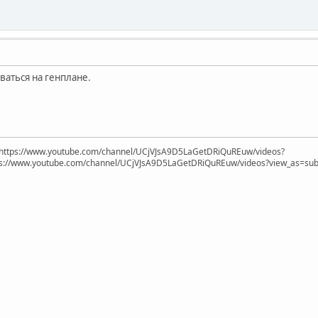
аться на генплане.
https://www.youtube.com/channel/UCjVJsA9D5LaGetDRiQuREuw/videos?
ps://www.youtube.com/channel/UCjVJsA9D5LaGetDRiQuREuw/videos?view_as=subsc