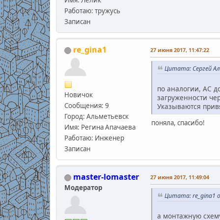
Работаю: тружусь
Записан
re_gina1
27 июня 2017, 11:47:22
Цитата: Сергей Але
по аналогии, АС д
Новичок
загруженности чер
Сообщения: 9
Указываются привя
Город: Альметьевск
поняла, спасибо!
Имя: Регина Апачаева
Работаю: Инженер
Записан
master-lomaster
27 июня 2017, 11:49:04
Модератор
Цитата: re_gina1 о
а монтажную схему