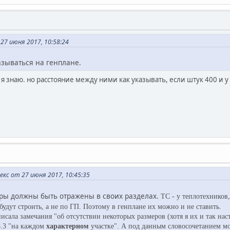
27 июня 2017, 10:58:24
зываться на генплане.
я знаю. но расстояние между ними как указывать, если штук 400 и у
кс от 27 июня 2017, 10:45:35
еры должны быть отражены в своих разделах.
ТС - у теплотехников
 будут строить, а не по ГП. Поэтому в генплане их можно и не ставить.
писала замечания "об отсутствии некоторых размеров (хотя я их и так на
8.3 "на каждом
характерном
участке". А под данным словосочетанием мо