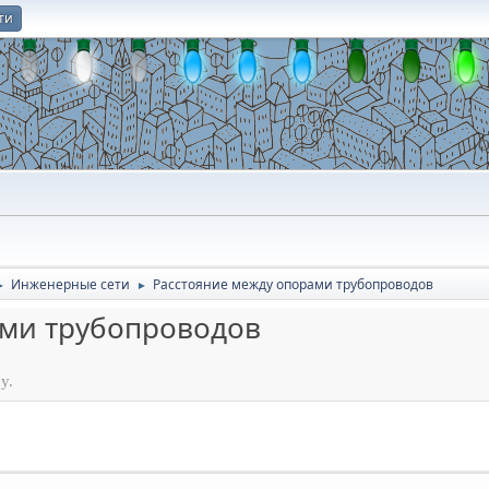
ти
О
Инженерные сети
Расстояние между опорами трубопроводов
►
►
ами трубопроводов
у.