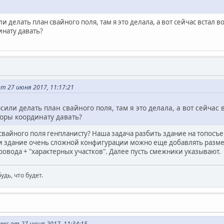
 делать план свайного поля, там я это делала, а вот сейчас встал во
нату давать?
т 27 июня 2017, 11:17:21
или делать план свайного поля, там я это делала, а вот сейчас в
оры координату давать?
свайного поля генпланисту? Наша задача разбить здание на топосъе
ли здание очень сложной конфигурации можно еще добавлять размер
ровода + "характерных участков". Далее пусть смежники указывают.
будь, что будет.
кс от 27 июня 2017, 11:34:15