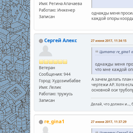
Имя: Регина Апачаева
Работаю: Инженер
однажды меня просили
Записан
каждой опоры коорди
Сергей Алекс
27 июня 2017, 11:34:15
Цитата: re_gina1 о
однажды меня прос
Ветеран
что мне каждой оп
Сообщения: 944
А зачем делать план 
Город: Худозимбабве
чертежи АР. Хотя ес
Имя: Лелик
основной оси трубоп
Работаю: тружусь
Записан
Делай, что должен и..., 
re_gina1
27 июня 2017, 11:37:29
Цитата: Сергей Але