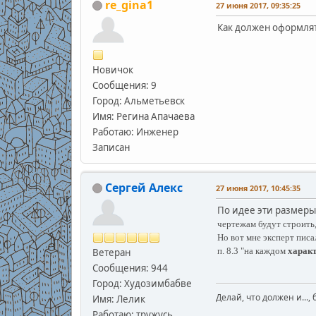
re_gina1
27 июня 2017, 09:35:25
Как должен оформлят
Новичок
Сообщения: 9
Город: Альметьевск
Имя: Регина Апачаева
Работаю: Инженер
Записан
Сергей Алекс
27 июня 2017, 10:45:35
По идее эти размеры
чертежам будут строить,
Но вот мне эксперт писа
п. 8.3 "на каждом
харак
Ветеран
Сообщения: 944
Город: Худозимбабве
Делай, что должен и..., 
Имя: Лелик
Работаю: тружусь