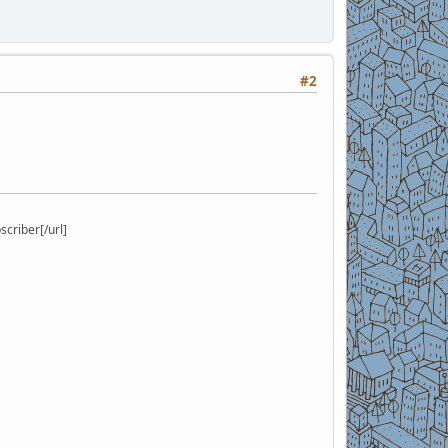
#2
riber[/url]