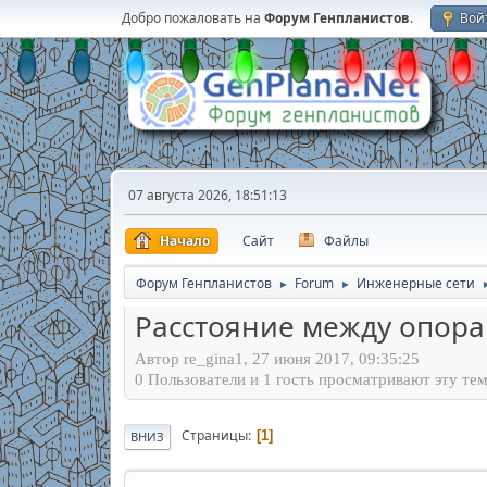
Добро пожаловать на
Форум Генпланистов
.
Вой
07 августа 2026, 18:51:13
Начало
Сайт
Файлы
Форум Генпланистов
Forum
Инженерные сети
►
►
Расстояние между опор
Автор re_gina1, 27 июня 2017, 09:35:25
0 Пользователи и 1 гость просматривают эту тем
Страницы
1
ВНИЗ