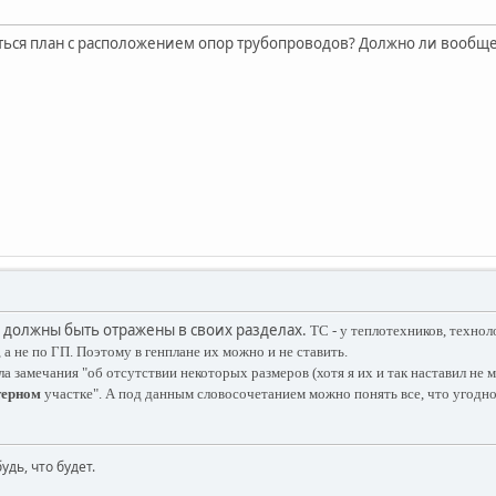
ься план с расположением опор трубопроводов? Должно ли вообще 
 должны быть отражены в своих разделах.
ТС - у теплотехников, технол
 а не по ГП. Поэтому в генплане их можно и не ставить.
ла замечания "об отсутствии некоторых размеров (хотя я их и так наставил не
терном
участке". А под данным словосочетанием можно понять все, что угодно
будь, что будет.