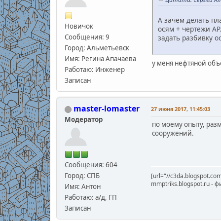
А зачем делать пл
Новичок
осям + чертежи АР
Сообщения: 9
задать разбивку о
Город: Альметьевск
Имя: Регина Апачаева
у меня нефтяной объ
Работаю: Инженер
Записан
master-lomaster
27 июня 2017, 11:45:03
Модератор
по моему опыту, раз
сооружений.
Сообщения: 604
Город: СПБ
[url="//c3da.blogspot.co
mmptriks.blogspot.ru -
Имя: Антон
Работаю: а/д, ГП
Записан