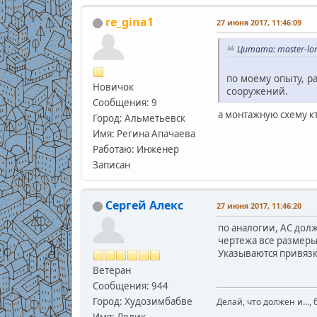
re_gina1
27 июня 2017, 11:46:09
Цитата: master-lom
по моему опыту, р
Новичок
сооружений.
Сообщения: 9
а монтажную схему к
Город: Альметьевск
Имя: Регина Апачаева
Работаю: Инженер
Записан
Сергей Алекс
27 июня 2017, 11:46:20
по аналогии, АС долж
чертежа все размеры 
Указываются привязка
Ветеран
Сообщения: 944
Город: Худозимбабве
Делай, что должен и..., 
Имя: Лелик