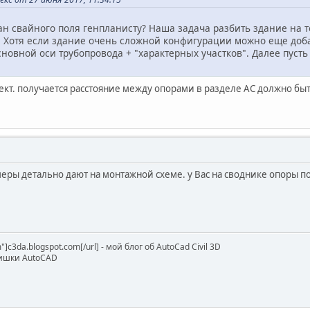
ан свайного поля генпланисту? Наша задача разбить здание на 
. Хотя если здание очень сложной конфигурации можно еще доб
сновной оси трубопровода + "характерных участков". Далее пуст
ект. получается расстояние между опорами в разделе АС должно быт
меры детально дают на монтажной схеме. у Вас на своднике опоры п
m"]c3da.blogspot.com[/url] - мой блог об AutoCad Civil 3D
 фишки AutoCAD