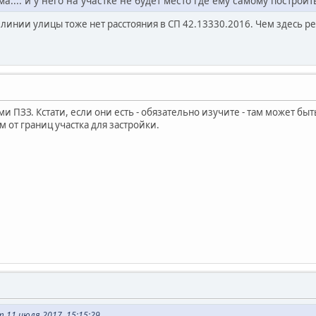
ма.... и у него на участке не будет место где ему самому построит
 линии улицы тоже нет расстояния в СП 42.13330.2016. Чем здесь р
и ПЗЗ. Кстати, если они есть - обязательно изучите - там может быть
м от границ участка для застройки.
 11 июля 2017, 15:15:29