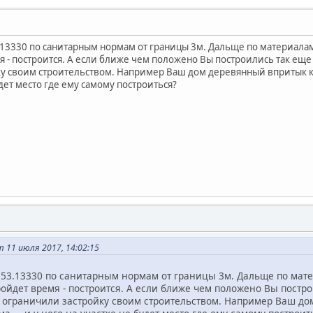
.13330 по санитарным нормам от границы 3м. Дальще по материалам 
 - построится. А если ближе чем положено Вы построились так еще 
 своим строительством. Например Ваш дом деревянный впритык к заб
удет место где ему самому построиться?
 11 июля 2017, 14:02:15
 53.13330 по санитарным нормам от границы 3м. Дальще по мате
ройдет время - построится. А если ближе чем положено Вы постро
 ограничили застройку своим строительством. Например Ваш дом