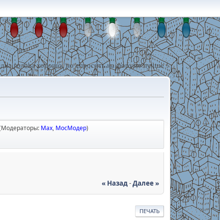
дна голова хорошо, но спросить на форуме лучше !
(Модераторы:
Max
,
МосМодер
)
« Назад
-
Далее »
ПЕЧАТЬ