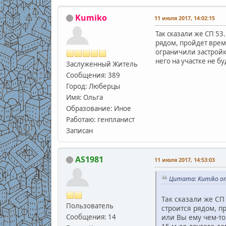
Kumiko
11 июля 2017, 14:02:15
Так сказали же СП 53
рядом, пройдет время
ограничили застройку
него на участке не б
Заслуженный Житель
Сообщения: 389
Город: Люберцы
Имя: Ольга
Образование: Иное
Работаю: генпланист
Записан
AS1981
11 июля 2017, 14:53:03
Цитата: Kumiko от
Так сказали же СП
Пользователь
строится рядом, п
Сообщения: 14
или Вы ему чем-то