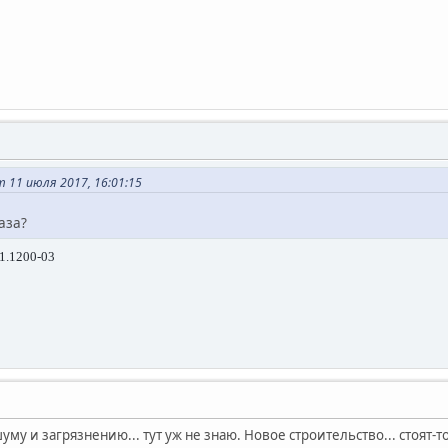
 11 июля 2017, 16:01:15
аза?
.1.1200-03
шуму и загрязнению... тут уж не знаю. Новое строительство... стоят-т