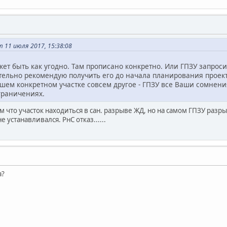
 11 июля 2017, 15:38:08
жет быть как угодно. Там прописано конкретно. Или ГПЗУ запроси
ятельно рекомендую получить его до начала планирования проек
ашем конкретном участке совсем другое - ГПЗУ все Ваши сомнен
раничениях.
ом что участок находиться в сан. разрыве ЖД, но на самом ГПЗУ разры
е устанавливался. РнС отказ......
а?