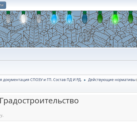
ти
О
я документация СПОЗУ и ГП. Состав ПД И РД.
Действующие нормативы
►
 Градостроительство
у.