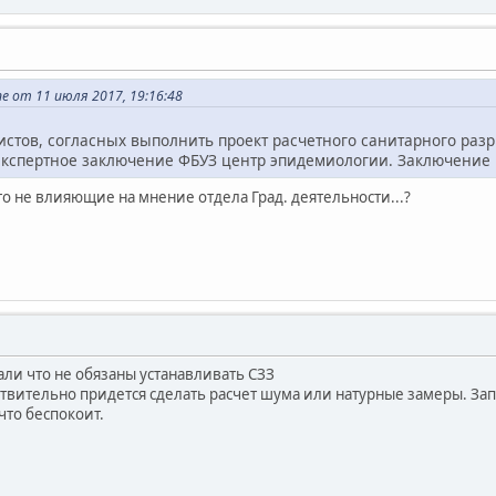
ne от 11 июля 2017, 19:16:48
стов, согласных выполнить проект расчетного санитарного раз
 экспертное заключение ФБУЗ центр эпидемиологии. Заключение
то не влияющие на мнение отдела Град. деятельности...?
али что не обязаны устанавливать СЗЗ
ствительно придется сделать расчет шума или натурные замеры. Зап
 что беспокоит.