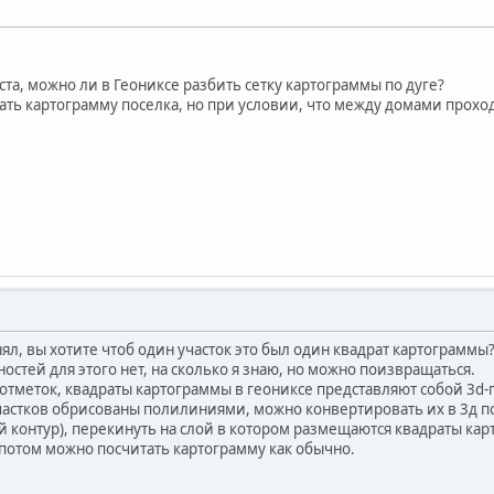
та, можно ли в Геониксе разбить сетку картограммы по дуге?
тать картограмму поселка, но при условии, что между домами прохо
ял, вы хотите чтоб один участок это был один квадрат картограммы
стей для этого нет, на сколько я знаю, но можно поизвращаться.
отметок, квадраты картограммы в геониксе представляют собой 3d
участков обрисованы полилиниями, можно конвертировать их в 3д 
 контур), перекинуть на слой в котором размещаются квадраты кар
 потом можно посчитать картограмму как обычно.