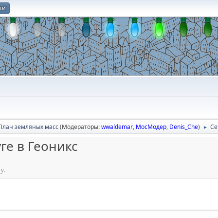
ти
О
План земляных масс
(Модераторы:
wwaldemar
,
МосМодер
,
Denis_Che
)
Се
►
ге в Геоникс
у.