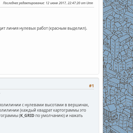
Последнее редактирование
: 12 июня 2017, 22:47:20 от Umn
дит линия нулевых работ (красным выделил).
#1
?
-полилинии с нулевами высотами в вершинах,
полилинии (каждый квадрат картограммы это
тограммы (
K_GRID
по умолчанию) и нажать