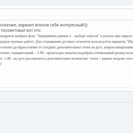
дложение, вариант вполне себе интересный!))
посоветовал вот это:
квадратов выбрать флаг "Запрашивать данные о... выборе откосов" и указать при запро
доров нулевых работ). Для сглаживания дуговых сегментов используется параметр "Шаг
егмента дуги(расстояние от соседних дополнительных точек на дуге, аппроксимированно
гмент, отрицательный - -1.00 - происходит попытка подобрать оптимальный размер вели
т -1.00 - на дуге расставляется дополнительное количество точек = равное модулю этог
".