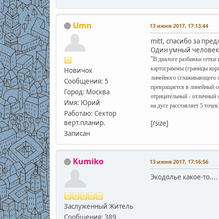
Umn
13 июня 2017, 17:13:44
mitt, спасибо за пре
Один умный человек 
"
В диалоге разбивки сетки 
картограммы (границы кори
Новичок
линейного сглаживающего с
Сообщения: 5
превращается в линейный се
Город: Москва
отрицательный - отличный о
Имя: Юрий
на дуге расставляет 5 точек)
Работаю: Сектор
верт.планир.
[/size]
Записан
Kumiko
13 июня 2017, 17:16:56
Экодолье какое-то....
Заслуженный Житель
Сообщения: 389