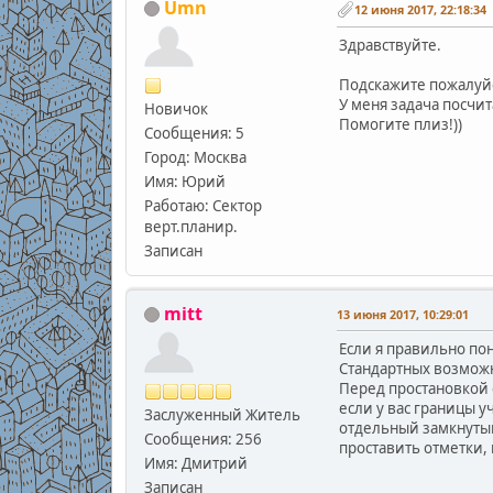
Umn
12 июня 2017, 22:18:34
Здравствуйте.
Подскажите пожалуйс
У меня задача посчи
Новичок
Помогите плиз!))
Сообщения: 5
Город: Москва
Имя: Юрий
Работаю: Сектор
верт.планир.
Записан
mitt
13 июня 2017, 10:29:01
Если я правильно пон
Стандартных возможно
Перед простановкой 
если у вас границы 
Заслуженный Житель
отдельный замкнутый
Сообщения: 256
проставить отметки,
Имя: Дмитрий
Записан