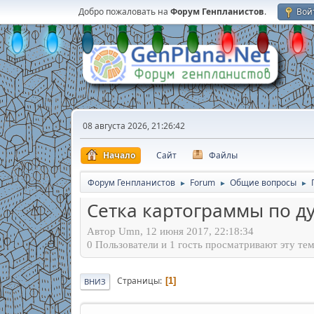
Добро пожаловать на
Форум Генпланистов
.
Вой
08 августа 2026, 21:26:42
Начало
Сайт
Файлы
Форум Генпланистов
Forum
Общие вопросы
►
►
►
Сетка картограммы по ду
Автор Umn, 12 июня 2017, 22:18:34
0 Пользователи и 1 гость просматривают эту тем
Страницы
1
ВНИЗ