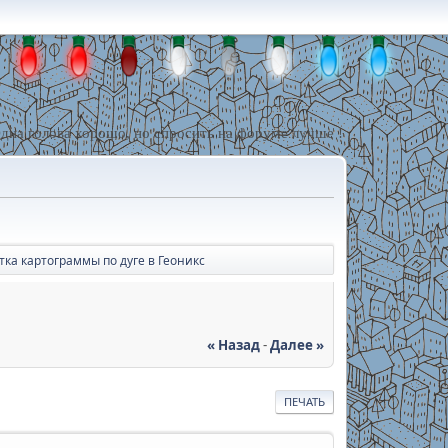
дна голова хорошо, но спросить на форуме лучше !
тка картограммы по дуге в Геоникс
« Назад
-
Далее »
ПЕЧАТЬ