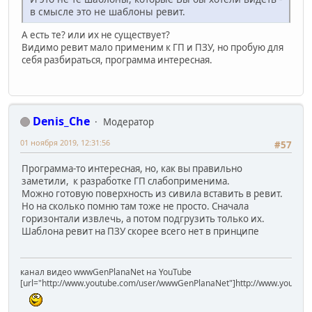
в смысле это не шаблоны ревит.
А есть те? или их не существует?
Видимо ревит мало применим к ГП и ПЗУ, но пробую для
себя разбираться, программа интересная.
Denis_Che
Модератор
01 ноября 2019, 12:31:56
#57
Программа-то интересная, но, как вы правильно
заметили, к разработке ГП слабоприменима.
Можно готовую поверхность из сивила вставить в ревит.
Но на сколько помню там тоже не просто. Сначала
горизонтали извлечь, а потом подгрузить только их.
Шаблона ревит на ПЗУ скорее всего нет в принципе
канал видео wwwGenPlanaNet на YouTube
[url="http://www.youtube.com/user/wwwGenPlanaNet"]http://www.youtub