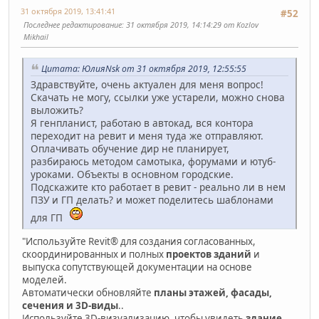
31 октября 2019, 13:41:41
#52
Последнее редактирование
: 31 октября 2019, 14:14:29 от Kozlov
Mikhail
Цитата: ЮлияNsk от 31 октября 2019, 12:55:55
Здравствуйте, очень актуален для меня вопрос!
Скачать не могу, ссылки уже устарели, можно снова
выложить?
Я генпланист, работаю в автокад, вся контора
переходит на ревит и меня туда же отправляют.
Оплачивать обучение дир не планирует,
разбираюсь методом самотыка, форумами и ютуб-
уроками. Объекты в основном городские.
Подскажите кто работает в ревит - реально ли в нем
ПЗУ и ГП делать? и может поделитесь шаблонами
для ГП
"Используйте Revit® для создания согласованных,
скоординированных и полных
проектов зданий
и
выпуска сопутствующей документации на основе
моделей.
Автоматически обновляйте
планы этажей, фасады,
сечения и 3D-виды
..
Используйте 3D-визуализацию, чтобы увидеть
здание