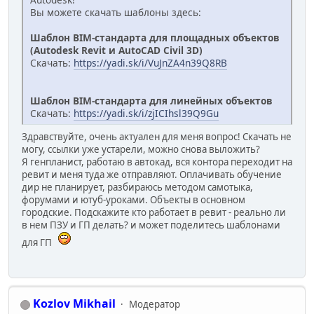
Вы можете скачать шаблоны здесь:
Шаблон BIM-стандарта для площадных объектов
(Autodesk Revit и AutoCAD Civil 3D)
Скачать:
https://yadi.sk/i/VuJnZA4n39Q8RB
Шаблон BIM-стандарта для линейных объектов
Скачать:
https://yadi.sk/i/zjICIhsl39Q9Gu
Здравствуйте, очень актуален для меня вопрос! Скачать не
могу, ссылки уже устарели, можно снова выложить?
Я генпланист, работаю в автокад, вся контора переходит на
ревит и меня туда же отправляют. Оплачивать обучение
дир не планирует, разбираюсь методом самотыка,
форумами и ютуб-уроками. Объекты в основном
городские. Подскажите кто работает в ревит - реально ли
в нем ПЗУ и ГП делать? и может поделитесь шаблонами
для ГП
Kozlov Mikhail
Модератор