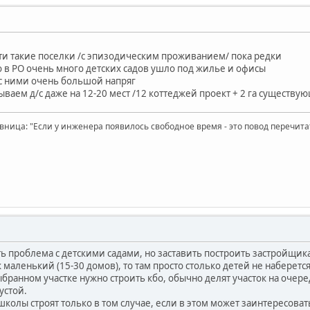
сти такие поселки /с эпизодическим проживанием/ пока редки
о в РО очень много детских садов ушло под жилье и офисы
 с ними очень большой напряг
ываем д/с даже на 12-20 мест /12 коттеджей проект + 2 га существ
вница: "Если у инженера появилось свободное время - это повод перечит
сть проблема с детскими садами, но заставить построить застройщика 
 маленький (15-30 домов), то там просто столько детей не наберетс
ыбранном участке нужно строить кбо, обычно делят участок на очере
устой.
школы строят только в том случае, если в этом может заинтересова