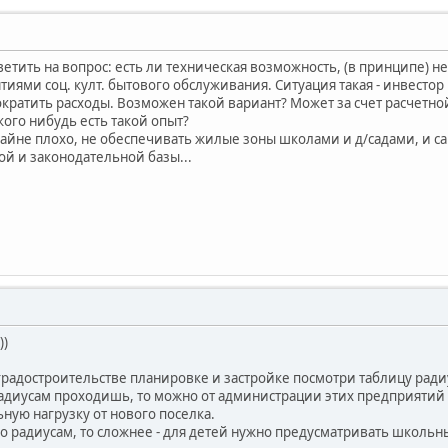
ветить на вопрос: есть ли техническая возможность, (в принципе)
иями соц. култ. бытового обслуживания. Ситуация такая - инвестор 
кратить расходы. Возможен такой вариант? Может за счет расчетно
кого нибудь есть такой опыт?
айне плохо, не обеспечивать жилые зоны школами и д/садами, и сам
ой и законодательной базы...
))
в градостроительстве планировке и застройке посмотри таблицу ра
радиусам проходишь, то можно от администрации этих предприятий 
ную нагрузку от нового поселка.
о радиусам, то сложнее - для детей нужно предусматривать школьны