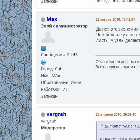
никогда не останавлив
Записан
Max
22 марта 2010, 13:42:31
Злой администратор
Да нет, это экономия
Чем больше узлов те
листы. А узлы делаю
Сообщения: 2 243
Обязательно добавь схе
Все вопросы задаем на 
Город: Спб
Имя: МАкс
Образование: Иное
Работаю: ГИП
Записан
vargrah
26 апреля 2010, 20:39:10
vargrah
Цитата: t-a.t от 2
Модератор
если по этим ради