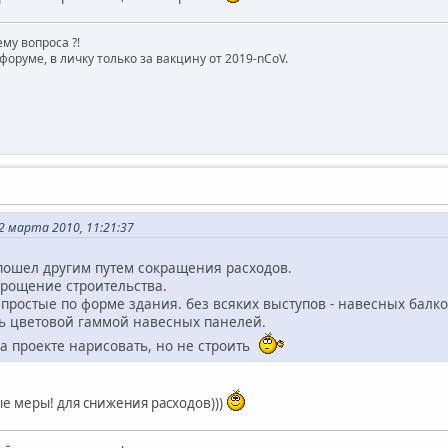
му вопроса ?!
форуме, в личку только за вакцину от 2019-nCoV.
 марта 2010, 11:21:37
 пошел другим путем сокращения расходов.
прощение строительства.
е простые по форме здания. без всяких выступов - навесных балко
ть цветовой гаммой навесных панелей.
на проекте нарисовать, но не строить
е меры! для снижения расходов)))