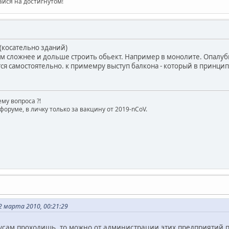
айся на достигнутом!
.(косательно зданий)
м сложнее и дольше строить обьект. Например в монолите. Опалубк
тся самостоятельно. к примемру выступ балкона - который в принци
му вопроса ?!
форуме, в личку только за вакцину от 2019-nCoV.
2 марта 2010, 00:21:29
усам проходишь, то можно от администрации этих предприятий по