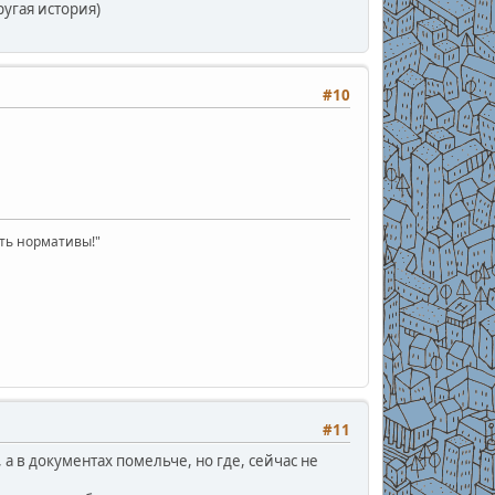
угая история)
#10
ать нормативы!"
#11
х, а в документах помельче, но где, сейчас не