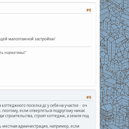
#8
ующей малоэтажной застройки/
ать нормативы!"
#9
коттеджного поселка дс у себя на участке - оч
я. поэтому, если отвертеться подругому никак
ди строительства, строят коттеджи, а земля под
ть местная администрация, например, если