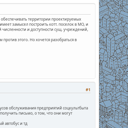
 не обеспечивать территории проектируемых
имеет замысел построить котт. поселок в МО, и
й численности и доступности сущ. учреждений,
 против этого. Но хочется разобраться в
#1
диусов обслуживания предприятий соцкультбыта
получить письмо, о том, что они могут
й автобус и тд