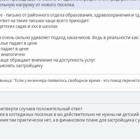
льную нагрузку от нового поселка.
 - письмо от районного отдела образования, здравоохранения и тд
ответ на такие письма чаще всего приходит:
детских садах и ххх в школах
 очень сильно удивляет подход заказчиков. Ведь в реальности как:
илье падает в цене
 падает в цене
- аналогично
чаще обращают внимание на доступность услуг
ъяснять застройщику
вница: "Если у инженера появилось свободное время - это повод перечит
в четверти случаев положительный ответ
в в коттеджных поселках в мо действительно не нужны ни детский с
ия там практически нет, а в финансовом плане для застройщика с у