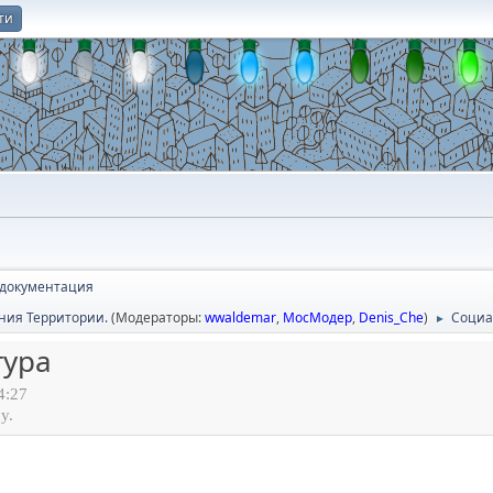
ти
О
 документация
ния Территории.
(Модераторы:
wwaldemar
,
МосМодер
,
Denis_Che
)
Социа
►
тура
4:27
у.