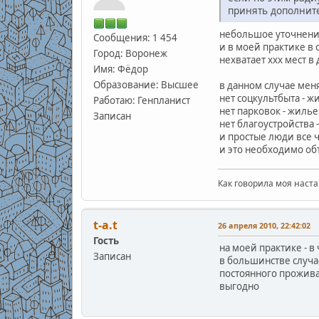
принять дополните
небольшое уточнение
Сообщения: 1 454
и в моей практике в 
Город: Воронеж
нехватает ххх мест в 
Имя: Фёдор
Образование: Высшее
в данном случае меня
нет соцкультбыта - ж
Работаю: Генпланист
нет парковок - жилье
Записан
нет благоустройства 
и простые люди все 
и это необходимо об
Как говорила моя наста
t-a.t
26 апреля 2010, 22:42:02
Гость
на моей практике - 
Записан
в большинстве случае
постоянного проживан
выгодно