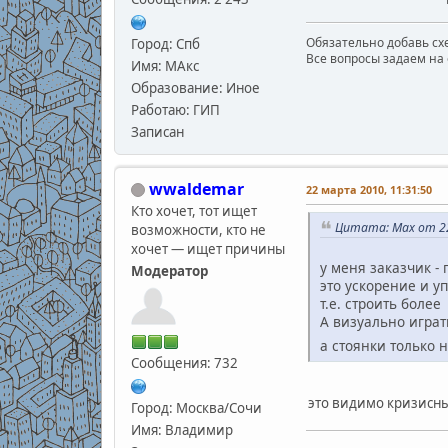
Обязательно добавь схе
Город: Спб
Все вопросы задаем на 
Имя: МАкс
Образование: Иное
Работаю: ГИП
Записан
wwaldemar
22 марта 2010, 11:31:50
Кто хочет, тот ищет
Цитата: Max от 22
возможности, кто не
хочет — ищет причины
у меня заказчик -
Модератор
это ускорение и у
т.е. строить боле
А визуально игра
а стоянки только 
Сообщения: 732
это видимо кризисны
Город: Москва/Сочи
Имя: Владимир