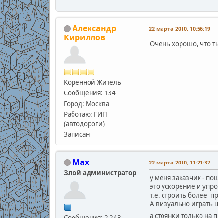
Александр
22 марта 2010, 10:56:19
Кириллов
Очень хорошо, что ты
Коренной Житель
Сообщения: 134
Город: Москва
Работаю: ГИП
(автодороги)
Записан
Max
22 марта 2010, 11:21:37
Злой администратор
у меня заказчик - п
это ускорение и упр
т.е. строить более п
А визуально играть 
а стоянки только на 
Сообщения: 2 243