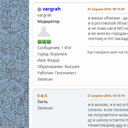
vargrah
27 апреля 2010, 09:15:03
vargrah
в малых объемах - да
Модератор
и в ростовской обла
и не знаю как в МО н
и во многих городах
поэтому в ппт заклад
Сообщения: 1 454
Как говорила моя наста
Город: Воронеж
Имя: Фёдор
Образование: Высшее
Работаю: Генпланист
Записан
t-a.t
27 апреля 2010, 10:15:19
Гость
и в москве, и в мо е
Записан
сложно. если поселок
не получается и на в
дс и школу остается п
понастоящему дду и 