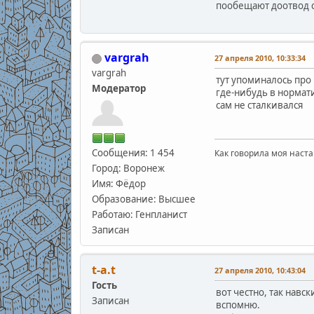
пообещают доотвод с
vargrah
27 апреля 2010, 10:33:34
vargrah
тут упоминалось про
Модератор
где-нибудь в нормати
сам не сталкивался
Сообщения: 1 454
Как говорила моя наста
Город: Воронеж
Имя: Фёдор
Образование: Высшее
Работаю: Генпланист
Записан
t-a.t
27 апреля 2010, 10:43:04
Гость
вот честно, так навск
Записан
вспомню.