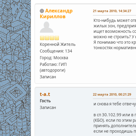
Александр
21 марта 2010, 14:34:27
Кириллов
Кто-нибудь может от
жилых зон, предприят
ищет возможность со
можно не строить? У 
Я понимаю что это кр
Коренной Житель
тонкостях нормативн
Сообщения: 134
Город: Москва
Работаю: ГИП
(автодороги)
Записан
t-a.t
22 марта 2010, 00:21:29
Гость
и снова я тебе отвечу
Записан
в сп 30.102.99 или 
(КБО). если по этим 
принять дополнитель
если не проходишь п