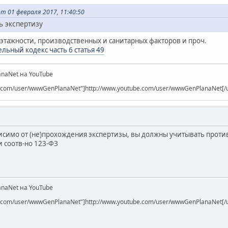
т 01 февраля 2017, 11:40:50
ь экспертизу
 этажности, производственных и санитарных факторов и проч.
льный кодекс часть 6 статья 49
naNet на YouTube
be.com/user/wwwGenPlanaNet"]http://www.youtube.com/user/wwwGenPlanaNet[/u
висимо от (не)прохождения экспертизы, вы должны учитывать про
и соотв-но 123-ФЗ
naNet на YouTube
be.com/user/wwwGenPlanaNet"]http://www.youtube.com/user/wwwGenPlanaNet[/u