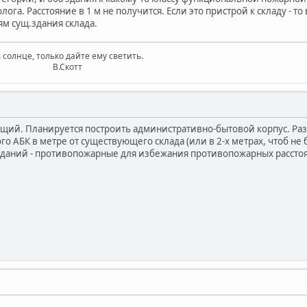
ога. Расстояние в 1 м не получится. Если это пристрой к складу - т
м сущ.здания склада.
 солнце, только дайте ему светить.
котт
ющий. Планируется построить административно-бытовой корпус. Р
го АБК в метре от существующего склада (или в 2-х метрах, чтоб не
зданий - противопожарные для избежания противопожарных рассто