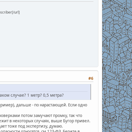
riber[/url]
#6
ком случае? 1 метр? 0,5 метра?
пример), дальше - по нарастающей. Если одно
роверками потом замучают промку, так что
ежит в некоторых случаях, выше Бугор привел.
дает тоже под экспертизу, думаю.
опасности относятся, см.123-ФЗ. Берите в