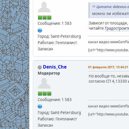
Цитата: dalexeus о
можно ли избежат
Зависит от площади,
Сообщения: 1 583
читайте
Градостроите
Город: Saint-Petersburg
канал видео wwwGenPla
Работаю: Генпланист
Записан
[url="http://www.youtu
Denis_Che
01 февраля 2017, 13:44:21
Модератор
Но вообще-то, неза
согласно СП 4,13330 
Сообщения: 1 583
канал видео wwwGenPla
Город: Saint-Petersburg
[url="http://www.youtu
Работаю: Генпланист
Записан