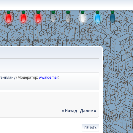
дна голова хорошо, но спросить на форуме лучше !
генплану
(Модератор:
wwaldemar
)
« Назад
-
Далее »
ПЕЧАТЬ