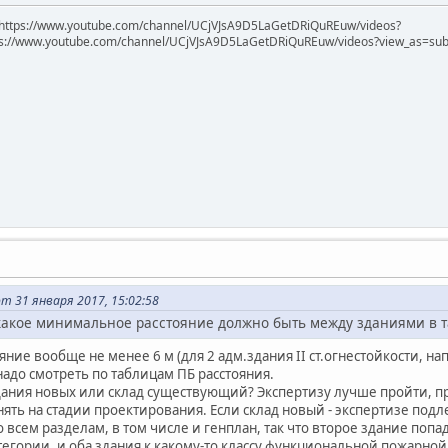
https://www.youtube.com/channel/UCjVJsA9D5LaGetDRiQuREuw/videos?
ps://www.youtube.com/channel/UCjVJsA9D5LaGetDRiQuREuw/videos?view_as=subsc
т 31 января 2017, 15:02:58
о какое минимальное расстояние должно быть между зданиями в та
ие вообще не менее 6 м (для 2 адм.здания II ст.огнестойкости, на
 надо смотреть по таблицам ПБ расстояния.
 здания новых или склад существующий? Экспертизу лучше пройти, п
ять на стадии проектирования. Если склад новый - экспертизе подл
о всем разделам, в том числе и генплан, так что второе здание попа
егории, и оба здания к какому-то классу функциональной пожарной 