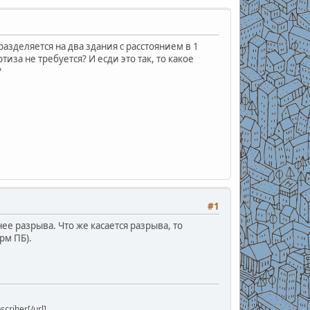
разделяется на два здания с расстоянием в 1
за не требуется? И есди это так, то какое
?
#1
е разрыва. Что же касается разрыва, то
рм ПБ).
riber[/url]