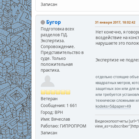
Записан
Бугор
31 января 2017, 18:02:42
Подготовка всех
Нет конечно, я гово
разделов ПД.
воздействие на конст
Экспертиза.
нарушаете это полож
Сопровождение.
Представительство в
суде. Только
Экспертизе не подле
положительная
практика.
отдельно стоящие объек
квадратных метров, кот
защитных зон или для к
или требуется установл
Ветеран
технически сложными ил
Сообщения: 1 661
kodeks=5&paper=49
Город: ВРН
Имя: Вячеслав
Видеокопоотчеты [url="
Работаю: ГИПРОПРОМ
view_as=subscriber"]htt
Записан