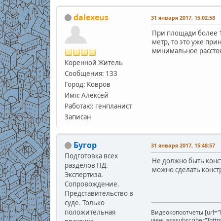
dalexeus
31 января 2017, 15:02:58
При площади более 15
метр, то это уже при
минимальное расстоя
Коренной Житель
Сообщения: 133
Город: Ковров
Имя: Алексей
Работаю: генпланист
Записан
Бугор
31 января 2017, 15:48:57
Подготовка всех
Не должно быть конс
разделов ПД.
можно сделать констр
Экспертиза.
Сопровождение.
Представительство в
суде. Только
положительная
Видеокопоотчеты [url="
view_as=subscriber"]htt