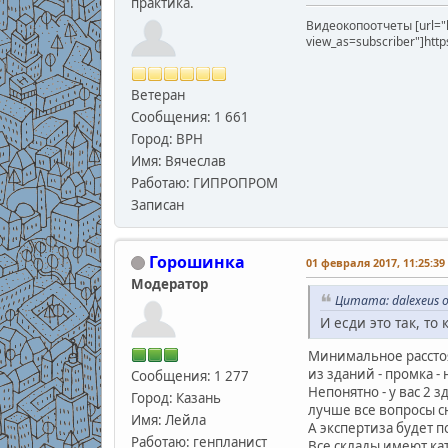
практика.
Видеокопоотчеты [url="
view_as=subscriber"]htt
Ветеран
Сообщения: 1 661
Город: ВРН
Имя: Вячеслав
Работаю: ГИПРОПРОМ
Записан
Горошинка
01 февраля 2017, 11:25:39
Модератор
Цитата: dalexeus о
И есди это так, т
Минимальное расстоян
из зданий - промка -
Сообщения: 1 277
Непонятно - у вас 2
Город: Казань
лучше все вопросы сн
Имя: Лейла
А экспертиза будет п
Работаю: генпланист
Все склады имеют кат