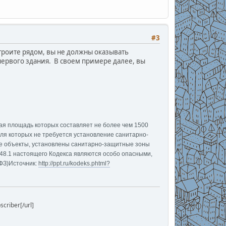
#3
строите рядом, вы не должны оказывать
.первого здания. В своем примере далее, вы
ая площадь которых составляет не более чем 1500
ля которых не требуется установление санитарно-
ие объекты, установлены санитарно-защитные зоны
й 48.1 настоящего Кодекса являются особо опасными,
ФЗ)
Источник:
http://ppt.ru/kodeks.phtml?
riber[/url]