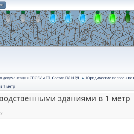
ти
О
я документация СПОЗУ и ГП. Состав ПД И РД.
Юридичеcкие вопросы по 
►
в 1 метр
водственными зданиями в 1 метр
у.