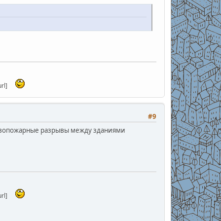
rl]
#9
тивопожарные разрывы между зданиями
rl]