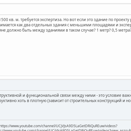
00 кв. м. требуется экспертиза. Но вот если это здание по проекту 
нимается как два отдельных здания с меньшими площадями и эксперти
не должно быть между зданиями в таком случае? 1 метр? 0,5 метра
труктивной и функциональной связи между ними - это условие важне
уктивно хоть в плотную (зависит от строительных конструкций и но
https://www.youtube.com/channel/UCjVJsA9D5LaGetDRiQuREuw/videos?
ps://www.youtube.com/channel/UCjVJsA9D5LaGetDRiQuREuw/videos?view_as=subsc