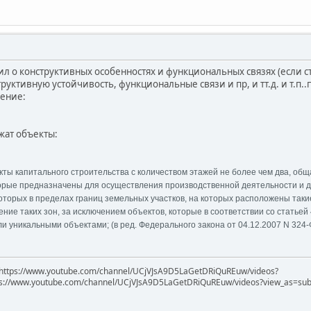
рил о конструктивных особенностях и функциональных связях (если 
руктивную устойчивость, функциональные связи и пр, и тт.д. и т.п.
ение:
жат объекты:
ты капитального строительства с количеством этажей не более чем два, общ
орые предназначены для осуществления производственной деятельности и д
оторых в пределах границ земельных участков, на которых расположены так
ение таких зон, за исключением объектов, которые в соответствии со статье
и уникальными объектами; (в ред. Федерального закона от 04.12.2007 N 324-
https://www.youtube.com/channel/UCjVJsA9D5LaGetDRiQuREuw/videos?
ps://www.youtube.com/channel/UCjVJsA9D5LaGetDRiQuREuw/videos?view_as=subsc