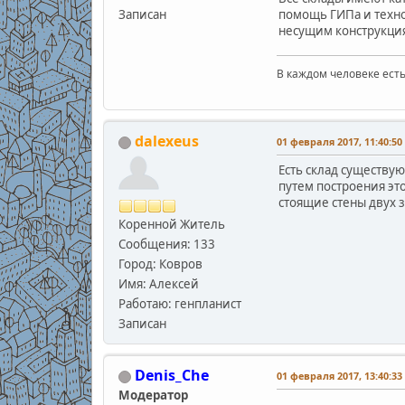
Записан
помощь ГИПа и технол
несущим конструкция
В каждом человеке есть
В.С
dalexeus
01 февраля 2017, 11:40:50
Есть склад существу
путем построения это
стоящие стены двух 
Коренной Житель
Сообщения: 133
Город: Ковров
Имя: Алексей
Работаю: генпланист
Записан
Denis_Che
01 февраля 2017, 13:40:33
Модератор