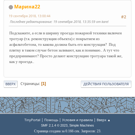
Марина22
19 сентября 2018, 13:00:44
#2
Последнее редактирование
: 19 сентября 2018, 13:35:59 от karel
Подскажите, а если в ширину проезда пожарной техники включен
тротуар (т.к. реконструкция объекта) с покрытием из
асфальтобетона, то какова должна быть его конструкция? Под
плитку в таком случае бетон заливают, как я понимаю.. А тут что
предпринимают? Просто делают конструкцию тротуара такой же,
как у проезда..
Страницы
1
ВВЕРХ
ДЕЙСТВИЯ ПОЛЬЗОВАТЕЛЯ
|
|
|
TinyPortal
Помощь
Условия и правила
Вверх ▲
,
SMF 2.1.4 © 2023
Simple Machines
Страница создана за 0.166 сек. Запросов: 23.