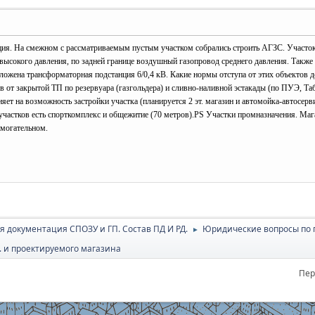
ция. На смежном с рассматриваемым пустым участком собрались строить АГЗС. Участок 
ысокого давления, по задней границе воздушный газопровод среднего давления. Также н
ложена трансформаторная подстанция 6/0,4 кВ. Какие нормы отступа от этих объектов д
в от закрытой ТП по резервуара (газгольдера) и сливно-наливной эстакады (по ПУЭ, Таб
ияет на возможность застройки участка (планируется 2 эт. магазин и автомойка-автосерв
 участков есть спорткомплекс и общежитие (70 метров).PS Участки промназначения. Ма
омогательном.
я документация СПОЗУ и ГП. Состав ПД И РД.
Юридичеcкие вопросы по 
►
д. и проектируемого магазина
Пер