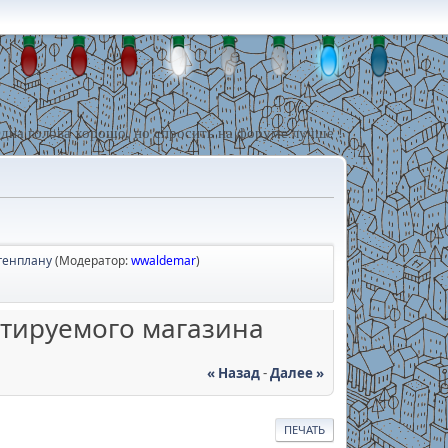
дна голова хорошо, но спросить на форуме лучше !
генплану
(Модератор:
wwaldemar
)
ектируемого магазина
« Назад
-
Далее »
ПЕЧАТЬ