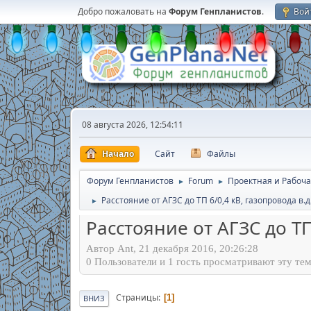
Добро пожаловать на
Форум Генпланистов
.
Вой
08 августа 2026, 12:54:11
Начало
Сайт
Файлы
Форум Генпланистов
Forum
Проектная и Рабоча
►
►
Расстояние от АГЗС до ТП 6/0,4 кВ, газопровода в.
►
Расстояние от АГЗС до ТП
Автор Ant, 21 декабря 2016, 20:26:28
0 Пользователи и 1 гость просматривают эту тем
Страницы
1
ВНИЗ