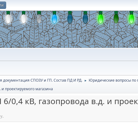
ти
О
я документация СПОЗУ и ГП. Состав ПД И РД.
Юридичеcкие вопросы по 
►
д. и проектируемого магазина
 6/0,4 кВ, газопровода в.д. и про
у.