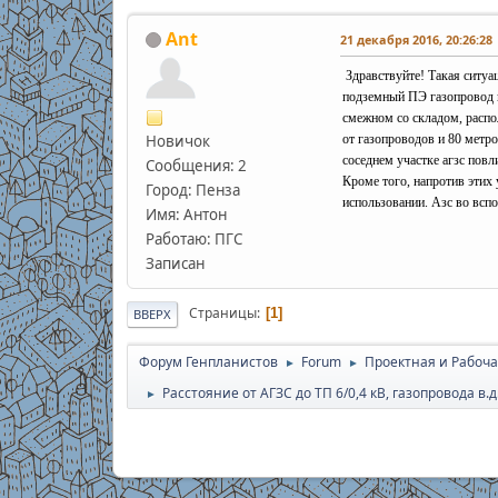
Ant
21 декабря 2016, 20:26:28
Здравствуйте! Такая ситуа
подземный ПЭ газопровод в
смежном со складом, распо
Новичок
от газопроводов и 80 метро
соседнем участке агзс повл
Сообщения: 2
Кроме того, напротив этих
Город: Пенза
использовании. Азс во всп
Имя: Антон
Работаю: ПГС
Записан
Страницы
1
ВВЕРХ
Форум Генпланистов
Forum
Проектная и Рабоча
►
►
Расстояние от АГЗС до ТП 6/0,4 кВ, газопровода в.
►