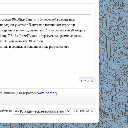
соседа 40х50(глубина) м. По передней границе идет
а заднем участке в 5 метрах в кирпичном строении,
о строений и оборудования агзс? Я нашел отступ 20 метров
[/size]
лица 7.3.13).
Также интересует, как размещение на
ис). Ширинаучастка 30 метров.
газины и сервисы в основном виде разрешенного
ПЕЧАТЬ
генплану
(Модератор:
wwaldemar
)
ейти в