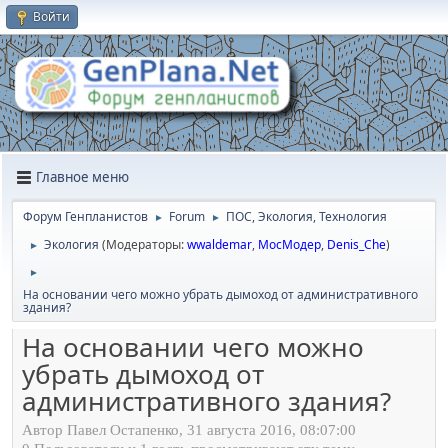
Войти
Главное меню
Форум Генпланистов
Forum
ПОС, Экология, Технология
►
►
Экология
(Модераторы:
wwaldemar
,
МосМодер
,
Denis_Che
)
►
►
На основании чего можно убрать дымоход от административного
здания?
На основании чего можно
убрать дымоход от
административного здания?
Автор Павел Остапенко, 31 августа 2016, 08:07:00