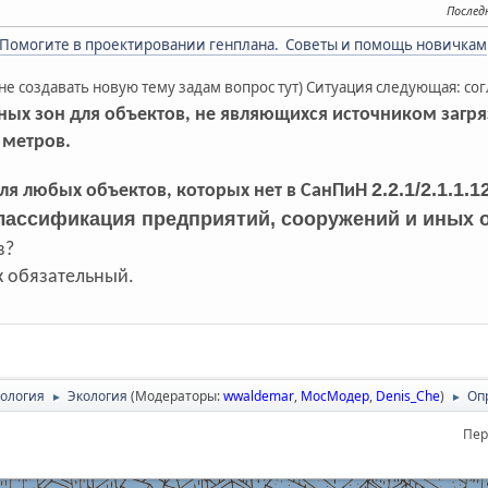
Послед
Помогите в проектировании генплана. Советы и помощь новичкам
е создавать новую тему задам вопрос тут) Ситуация следующая: согл
ных зон для объектов, не являющихся источником заг
 метров.
2.2.1/2.1.1
для любых объектов, которых нет в СанПиН
классификация предприятий, сооружений и иных 
в?
ак обязательный.
нология
Экология
(Модераторы:
wwaldemar
,
МосМодер
,
Denis_Che
)
Оп
►
►
Пер