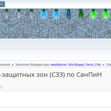
ти
О
нология
Экология
(Модераторы:
wwaldemar
,
МосМодер
,
Denis_Che
)
Оп
►
►
защитных зон (СЗЗ) по СанПиН
у.