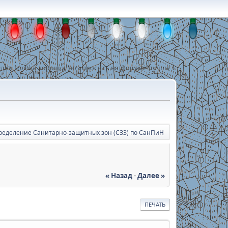
дна голова хорошо, но спросить на форуме лучше !
ределение Санитарно-защитных зон (СЗЗ) по СанПиН
« Назад
-
Далее »
ПЕЧАТЬ