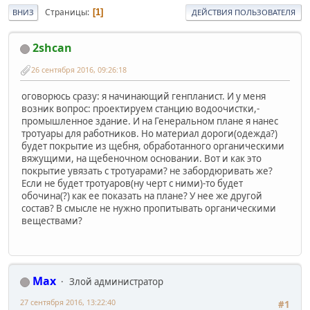
Страницы
1
ВНИЗ
ДЕЙСТВИЯ ПОЛЬЗОВАТЕЛЯ
2shcan
26 сентября 2016, 09:26:18
оговорюсь сразу: я начинающий генпланист. И у меня
возник вопрос: проектируем станцию водоочистки,-
промышленное здание. И на Генеральном плане я нанес
тротуары для работников. Но материал дороги(одежда?)
будет покрытие из щебня, обработанного органическими
вяжущими, на щебеночном основании. Вот и как это
покрытие увязать с тротуарами? не забордюривать же?
Если не будет тротуаров(ну черт с ними)-то будет
обочина(?) как ее показать на плане? У нее же другой
состав? В смысле не нужно пропитывать органическими
веществами?
Max
Злой администратор
27 сентября 2016, 13:22:40
#1