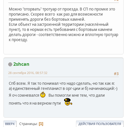
Можно "оторвать" тротуар от проезда. В СП по промке это
прописано. Скорее всего как раз для возможности
применять дороги без бортовых камней.
Если объект на застроенной территории (населённый
пункт), то в нормах есть требования с бортовым камнем
делать дороги - соответственно можно и вплотную тротуар
к проезду.
2shcan
28 сентября 2016, 08:57:32
#3
Спб всем. Я так то понимал что надо сделать,-но так как я:
а) единственный генпланист в орг-ции и б) начинающий:-)
Я оч сомневался
Вы помогли мне тем, что дали
понять что я на верном пути
Страницы
1
ВВЕРХ
ДЕЙСТВИЯ ПОЛЬЗОВАТЕЛЯ