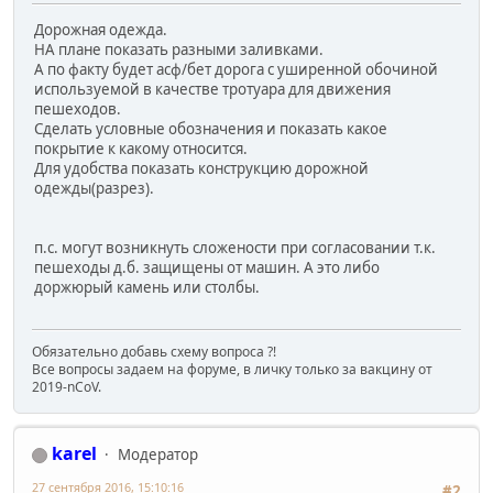
Дорожная одежда.
НА плане показать разными заливками.
А по факту будет асф/бет дорога с уширенной обочиной
используемой в качестве тротуара для движения
пешеходов.
Сделать условные обозначения и показать какое
покрытие к какому относится.
Для удобства показать конструкцию дорожной
одежды(разрез).
п.с. могут возникнуть сложености при согласовании т.к.
пешеходы д.б. защищены от машин. А это либо
доржюрый камень или столбы.
Обязательно добавь схему вопроса ?!
Все вопросы задаем на форуме, в личку только за вакцину от
2019-nCoV.
karel
Модератор
27 сентября 2016, 15:10:16
#2