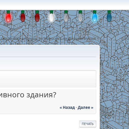
дна голова хорошо, но спросить на форуме лучше !
ивного здания?
« Назад
-
Далее »
ПЕЧАТЬ