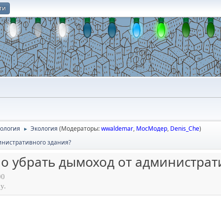
ти
О
нология
Экология
(Модераторы:
wwaldemar
,
МосМодер
,
Denis_Che
)
►
инистративного здания?
о убрать дымоход от администрат
00
у.