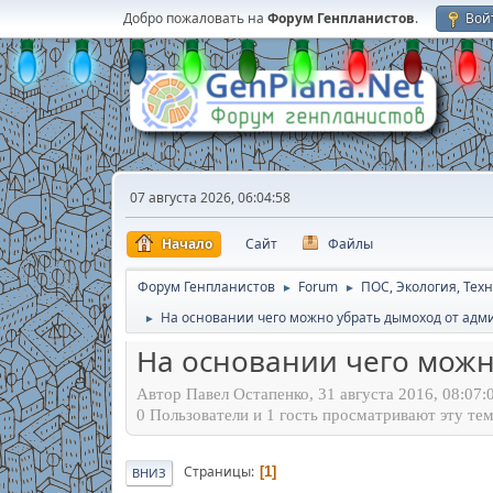
Добро пожаловать на
Форум Генпланистов
.
Вой
07 августа 2026, 06:04:58
Начало
Сайт
Файлы
Форум Генпланистов
Forum
ПОС, Экология, Тех
►
►
На основании чего можно убрать дымоход от адм
►
На основании чего можн
Автор Павел Остапенко, 31 августа 2016, 08:07:
0 Пользователи и 1 гость просматривают эту тем
Страницы
1
ВНИЗ