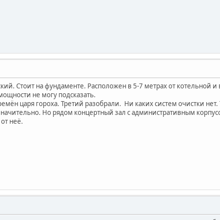
й. Стоит на фундаменте. Расположен в 5-7 метрах от котельной и в 
мощности не могу подсказать.
времён царя гороха. Третий разобрали. Ни каких систем очистки нет
значительно. Но рядом концертный зал с административным корпус
 от неё.