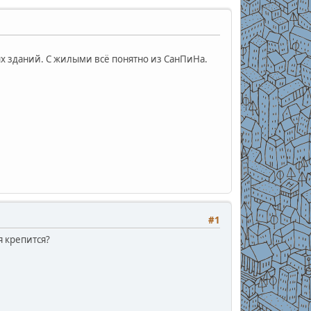
 зданий. С жилыми всё понятно из СанПиНа.
#1
я крепится?