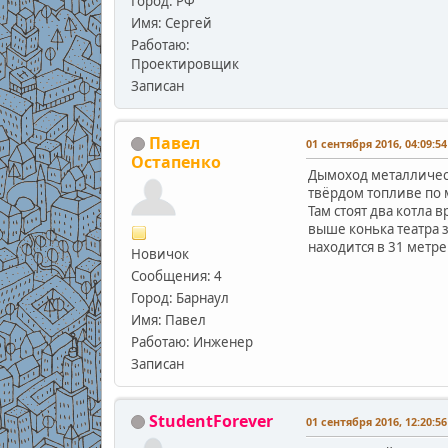
Город: РФ
Имя: Сергей
Работаю:
Проектировщик
Записан
Павел
01 сентября 2016, 04:09:54
Остапенко
Дымоход металлически
твёрдом топливе по 
Там стоят два котла 
выше конька театра 
находится в 31 метре
Новичок
Сообщения: 4
Город: Барнаул
Имя: Павел
Работаю: Инженер
Записан
StudentForever
01 сентября 2016, 12:20:56