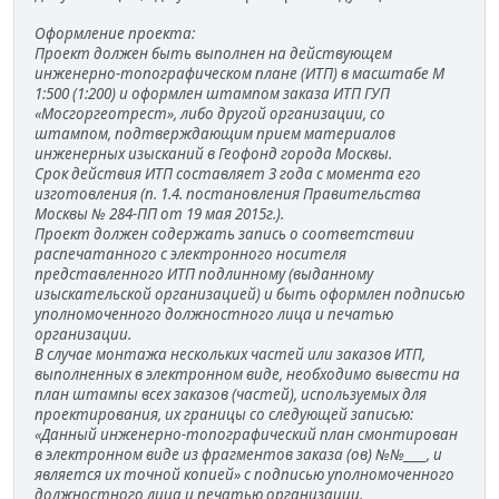
Оформление проекта:
Проект должен быть выполнен на действующем
инженерно-топографическом плане (ИТП) в масштабе М
1:500 (1:200) и оформлен штампом заказа ИТП ГУП
«Мосгоргеотрест», либо другой организации, со
штампом, подтверждающим прием материалов
инженерных изысканий в Геофонд города Москвы.
Срок действия ИТП составляет 3 года с момента его
изготовления (п. 1.4. постановления Правительства
Москвы № 284-ПП от 19 мая 2015г.).
Проект должен содержать запись о соответствии
распечатанного с электронного носителя
представленного ИТП подлинному (выданному
изыскательской организацией) и быть оформлен подписью
уполномоченного должностного лица и печатью
организации.
В случае монтажа нескольких частей или заказов ИТП,
выполненных в электронном виде, необходимо вывести на
план штампы всех заказов (частей), используемых для
проектирования, их границы со следующей записью:
«Данный инженерно-топографический план смонтирован
в электронном виде из фрагментов заказа (ов) №№____, и
является их точной копией» с подписью уполномоченного
должностного лица и печатью организации.