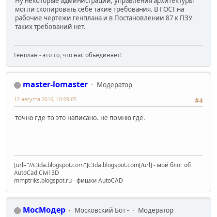
Ну некоторые администрации, управления архитектуры
могли скопировать себе такие требования. В ГОСТ на
рабочие чертежи генплана и в Постановлении 87 к ПЗУ
таких требований нет.
Генплан - это то, что нас объединяет!
master-lomaster
Модератор
12 августа 2016, 16:09:05
#4
точно где-то это написано. не помню где.
[url="//c3da.blogspot.com"]c3da.blogspot.com[/url] - мой блог об
AutoCad Civil 3D
mmptriks.blogspot.ru - фишки AutoCAD
МосМодер
Московский Бот -
Модератор