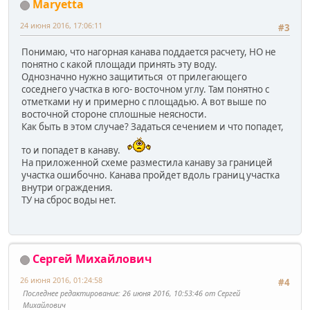
Maryetta
24 июня 2016, 17:06:11
#3
Понимаю, что нагорная канава поддается расчету, НО не
понятно с какой площади принять эту воду.
Однозначно нужно защититься от прилегающего
соседнего участка в юго- восточном углу. Там понятно с
отметками ну и примерно с площадью. А вот выше по
восточной стороне сплошные неясности.
Как быть в этом случае? Задаться сечением и что попадет,
то и попадет в канаву.
На приложенной схеме разместила канаву за границей
участка ошибочно. Канава пройдет вдоль границ участка
внутри ограждения.
ТУ на сброс воды нет.
Сергей Михайлович
26 июня 2016, 01:24:58
#4
Последнее редактирование
: 26 июня 2016, 10:53:46 от Сергей
Михайлович