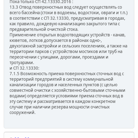
Пока только СП 42.13330.2016 :
13.3 Отвод поверхностных вод следует осуществлять со
всего бассейна (стоки в водоемы, водостоки, овраги и т.п.)
в соответствии с СП 32.13330, предусматривая в городах,
как правило, дождевую канализацию закрытого типа с
предварительной очисткой стока.
Применение открытых водоотводящих устройств - канав,
кюветов, лотков допускается в районах одно-,
двухэтажной застройки и сельских поселениях, а также на
территории парков с устройством мостиков или труб на
пересечении с улицами, дорогами, проездами и
тротуарами.
и СП 32.13330:
7.1.5 Возможность приема поверхностных сточных вод с
территорий предприятий в систему коммунальной
канализации городов и населенных пунктов (с целью
совместной очистки с хозяйственно-бытовыми сточными
водами) определяется условиями приема сточных вод в
эту систему и рассматривается в каждом конкретном
случае при наличии резерва мощности очистных
сооружений.