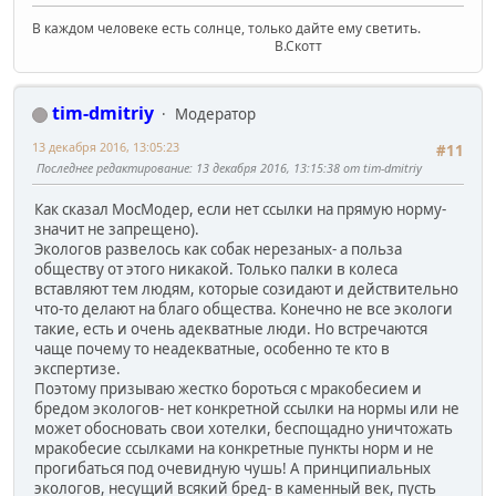
В каждом человеке есть солнце, только дайте ему светить.
В.Скотт
tim-dmitriy
Модератор
13 декабря 2016, 13:05:23
#11
Последнее редактирование
: 13 декабря 2016, 13:15:38 от tim-dmitriy
Как сказал МосМодер, если нет ссылки на прямую норму-
значит не запрещено).
Экологов развелось как собак нерезаных- а польза
обществу от этого никакой. Только палки в колеса
вставляют тем людям, которые созидают и действительно
что-то делают на благо общества. Конечно не все экологи
такие, есть и очень адекватные люди. Но встречаются
чаще почему то неадекватные, особенно те кто в
экспертизе.
Поэтому призываю жестко бороться с мракобесием и
бредом экологов- нет конкретной ссылки на нормы или не
может обосновать свои хотелки, беспощадно уничтожать
мракобесие ссылками на конкретные пункты норм и не
прогибаться под очевидную чушь! А принципиальных
экологов, несущий всякий бред- в каменный век, пусть