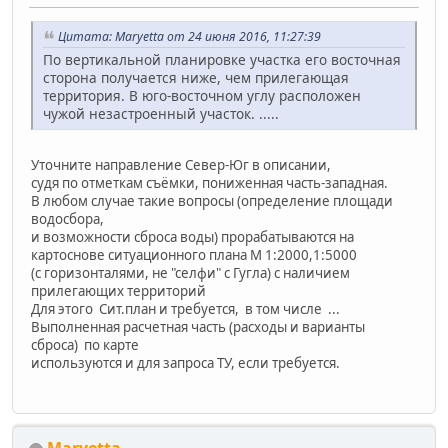
Цитата: Maryetta от 24 июня 2016, 11:27:39
По вертикальной планировке участка его восточная
сторона получается ниже, чем прилегающая
территория. В юго-восточном углу расположен
чужой незастроенный участок. .....
Уточните направление Север-Юг в описании,
судя по отметкам съёмки, пониженная часть-западная.
В любом случае такие вопросы (определение площади
водосбора,
и возможности сброса воды) прорабатываются на
картоснове ситуационного плана М 1:2000,1:5000
(с горизонталями, не "селфи" с Гугла) с наличием
прилегающих территорий
Для этого Сит.план и требуется, в том числе ...
Выполненная расчетная часть (расходы и варианты
сброса) по карте
используются и для запроса ТУ, если требуется.