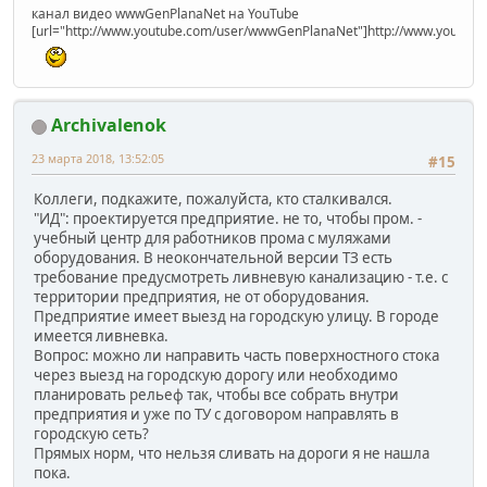
канал видео wwwGenPlanaNet на YouTube
[url="http://www.youtube.com/user/wwwGenPlanaNet"]http://www.youtub
Archivalenok
23 марта 2018, 13:52:05
#15
Коллеги, подкажите, пожалуйста, кто сталкивался.
"ИД": проектируется предприятие. не то, чтобы пром. -
учебный центр для работников прома с муляжами
оборудования. В неокончательной версии ТЗ есть
требование предусмотреть ливневую канализацию - т.е. с
территории предприятия, не от оборудования.
Предприятие имеет выезд на городскую улицу. В городе
имеется ливневка.
Вопрос: можно ли направить часть поверхностного стока
через выезд на городскую дорогу или необходимо
планировать рельеф так, чтобы все собрать внутри
предприятия и уже по ТУ с договором направлять в
городскую сеть?
Прямых норм, что нельзя сливать на дороги я не нашла
пока.