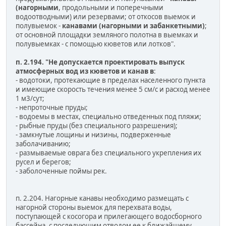
(
нагорными
, продольными и поперечными
водоотводными) или резервами; от откосов выемок и
полувыемок -
канавами (нагорными и забанкетными)
;
от основной площадки земляного полотна в выемках и
полувыемках - с помощью кюветов или лотков".
п. 2.194.
"Не допускается проектировать выпуск
атмосферных вод из кюветов и канав в
:
- водотоки, протекающие в пределах населенного пункта
и имеющие скорость течения менее 5 см/с и расход менее
1 м3/сут;
- непроточные пруды;
- водоемы в местах, специально отведенных под пляжи;
- рыбные пруды (без специального разрешения);
- замкнутые лощины и низины, подверженные
заболачиванию;
- размываемые оврага без специального укрепления их
русел и берегов;
- заболоченные поймы рек.
п. 2.204. Нагорные канавы необходимо размещать с
нагорной стороны выемок для перехвата воды,
поступающей с косогора и прилегающего водосборного
бассейна, с последующим отводом ее к ближайшему