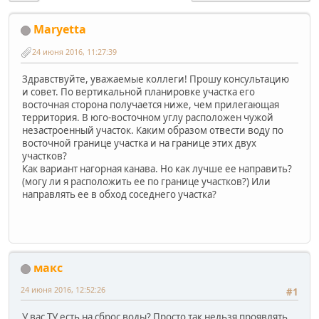
Maryetta
24 июня 2016, 11:27:39
Здравствуйте, уважаемые коллеги! Прошу консультацию
и совет. По вертикальной планировке участка его
восточная сторона получается ниже, чем прилегающая
территория. В юго-восточном углу расположен чужой
незастроенный участок. Каким образом отвести воду по
восточной границе участка и на границе этих двух
участков?
Как вариант нагорная канава. Но как лучше ее направить?
(могу ли я расположить ее по границе участков?) Или
направлять ее в обход соседнего участка?
макс
24 июня 2016, 12:52:26
#1
У вас ТУ есть на сброс воды? Просто так нельзя проявлять