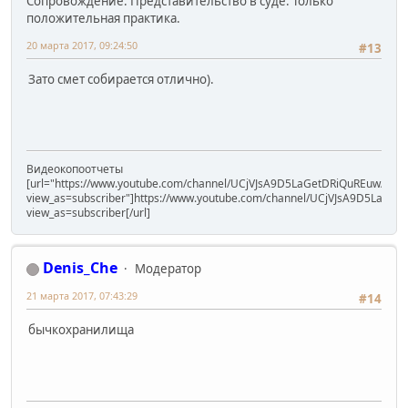
Сопровождение. Представительство в суде. Только
положительная практика.
20 марта 2017, 09:24:50
#13
Зато смет собирается отлично).
Видеокопоотчеты
[url="https://www.youtube.com/channel/UCjVJsA9D5LaGetDRiQuREuw/vide
view_as=subscriber"]https://www.youtube.com/channel/UCjVJsA9D5LaGet
view_as=subscriber[/url]
Denis_Che
Модератор
21 марта 2017, 07:43:29
#14
бычкохранилища