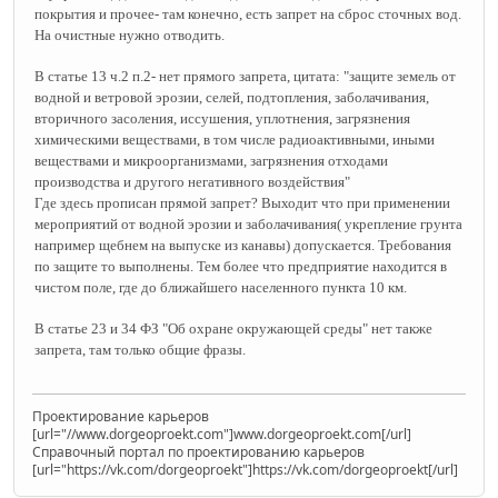
покрытия и прочее- там конечно, есть запрет на сброс сточных вод.
На очистные нужно отводить.
В статье 13 ч.2 п.2- нет прямого запрета, цитата: "защите земель от
водной и ветровой эрозии, селей, подтопления, заболачивания,
вторичного засоления, иссушения, уплотнения, загрязнения
химическими веществами, в том числе радиоактивными, иными
веществами и микроорганизмами, загрязнения отходами
производства и другого негативного воздействия"
Где здесь прописан прямой запрет? Выходит что при применении
мероприятий от водной эрозии и заболачивания( укрепление грунта
например щебнем на выпуске из канавы) допускается. Требования
по защите то выполнены. Тем более что предприятие находится в
чистом поле, где до ближайшего населенного пункта 10 км.
В статье 23 и 34 ФЗ "Об охране окружающей среды" нет также
запрета, там только общие фразы.
Проектирование карьеров
[url="//www.dorgeoproekt.com"]www.dorgeoproekt.com[/url]
Справочный портал по проектированию карьеров
[url="https://vk.com/dorgeoproekt"]https://vk.com/dorgeoproekt[/url]