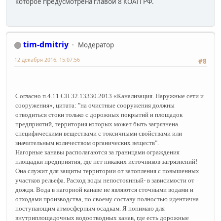
которое предусмотрена главой 8 КОАП РФ.
tim-dmitriy
Модератор
12 декабря 2016, 15:07:56
#8
Cогласно п.4.11 СП 32.13330.2013 «Канализация. Наружные сети и
сооружения», цитата: "на очистные сооружения должны
отводиться стоки только с дорожных покрытий и площадок
предприятий, территория которых может быть загрязнена
специфическими веществами с токсичными свойствами или
значительным количеством органических веществ".
Нагорные канавы располагаются за границами ограждения
площадки предприятия, где нет никаких источников загрязнений!
Она служит для защиты территории от затопления с повышенных
участков рельефа. Расход воды непостоянный- в зависимости от
дождя. Вода в нагорной канаве не являются сточными водами и
отходами производства, по своему составу полностью идентична
поступающим атмосферным осадкам. Я понимаю для
внутриплощадочных водоотводных канав, где есть дорожные