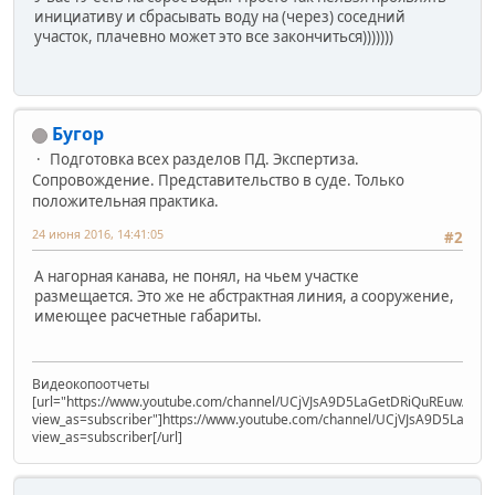
инициативу и сбрасывать воду на (через) соседний
участок, плачевно может это все закончиться)))))))
Бугор
Подготовка всех разделов ПД. Экспертиза.
Сопровождение. Представительство в суде. Только
положительная практика.
24 июня 2016, 14:41:05
#2
А нагорная канава, не понял, на чьем участке
размещается. Это же не абстрактная линия, а сооружение,
имеющее расчетные габариты.
Видеокопоотчеты
[url="https://www.youtube.com/channel/UCjVJsA9D5LaGetDRiQuREuw/vide
view_as=subscriber"]https://www.youtube.com/channel/UCjVJsA9D5LaGet
view_as=subscriber[/url]