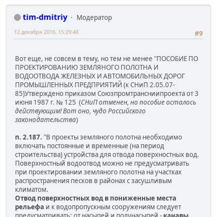
tim-dmitriy
Модератор
12 декабря 2016, 15:29:48
#9
Вот еще, не совсем в тему, но тем не менее "ПОСОБИЕ ПО
ПРОЕКТИРОВАНИЮ ЗЕМЛЯНОГО ПОЛОТНА И
ВОДООТВОДА ЖЕЛЕЗНЫХ И АВТОМОБИЛЬНЫХ ДОРОГ
ПРОМЫШЛЕННЫХ ПРЕДПРИЯТИЙ (к СНиП 2.05.07-
85)Утверждено приказом Союзпромтрансниипроекта от 3
июня 1987 г. № 125 (
СНиП отменен, но пособие осталось
действующим! Вот оно, чудо Российского
законодательства
)
п. 2.187.
"В проекты земляного полотна необходимо
включать постоянные и временные (на период
строительства) устройства для отвода поверхностных вод.
Поверхностный водоотвод можно не предусматривать
при проектировании земляного полотна на участках
распространения песков в районах с засушливым
климатом.
Отвод поверхностных вод в пониженные места
рельефа
и к водопропускным сооружениям следует
предусматривать: от насыпей и полунасыпей -
канавы