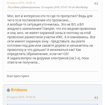
02 марта 2016, 23:06:10
#2
Последнее редактирование
: 03 марта 2016, 07:47:18 от МосМодер
Мос, вот и интересно кто-то где-то пропустил? Ведь для
чего-то в постановлении это прописано...
А вообще-то ситуация уточнилась. Это не ВЛ, а ВЛ
анодного заземления! Говорят, что это медная проволока
и она, мол, не имеет охранной зоны и поэтому на этой
проволоке разместили участки ИЖС. А я сомневаюсь. Все
сети имеют охранную зону - представьте, вы роете
котлован под дом или сажаете дерево и натыкаетесь на
проволоку и что дальше? А межеваться как? Как
определить обременение, если нет ОЗ?
Я задала вопрос на форумах электриков (на 2-х), пока
ответа не получила...
Dum Spiro Spero
Bridexxx
03 марта 2016, 15:56:30
#3