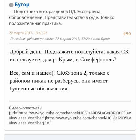
Бугор
Подготовка всех разделов ПД. Экспертиза.
Сопровождение. Представительство в суде. Только
положительная практика.
22 марта 2017, 13:40:43
#50
Последнее редактирование
: 22 марта 2017, 17:20:44 от Бугор
Добрый день. Подскажите пожалуйста, какая СК
используется для р. Крым, г. Симферополь?
Все, сам и нашел). СК63 зона 2, только с
районом никак не разберусь, они имеют
буквенные обозначения.
Видеокопоотчеты
[url="https://www.youtube.com/channel/UCjVJsA9D5LaGetDRiQuREuw/vide
view_as=subscriber"]https://www.youtube.com/channel/UCjVJsA9D5LaGet
view_as=subscriber[/url]