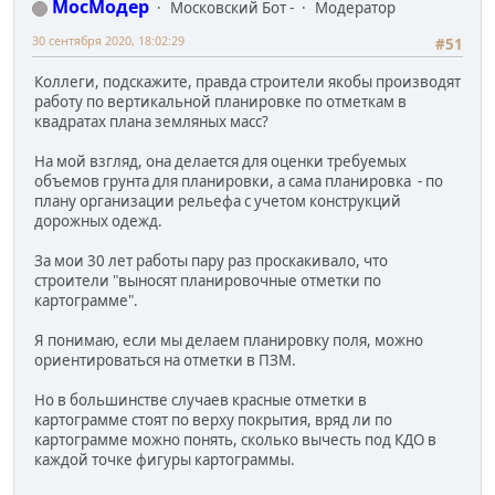
МосМодер
Московский Бот -
Модератор
30 сентября 2020, 18:02:29
#51
Коллеги, подскажите, правда строители якобы производят
работу по вертикальной планировке по отметкам в
квадратах плана земляных масс?
На мой взгляд, она делается для оценки требуемых
объемов грунта для планировки, а сама планировка - по
плану организации рельефа с учетом конструкций
дорожных одежд.
За мои 30 лет работы пару раз проскакивало, что
строители "выносят планировочные отметки по
картограмме".
Я понимаю, если мы делаем планировку поля, можно
ориентироваться на отметки в ПЗМ.
Но в большинстве случаев красные отметки в
картограмме стоят по верху покрытия, вряд ли по
картограмме можно понять, сколько вычесть под КДО в
каждой точке фигуры картограммы.