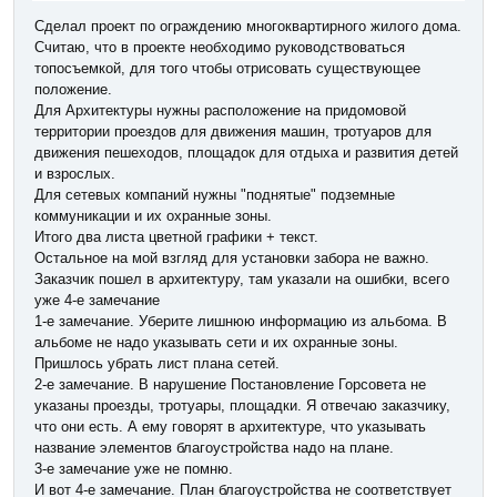
Сделал проект по ограждению многоквартирного жилого дома.
Считаю, что в проекте необходимо руководствоваться
топосъемкой, для того чтобы отрисовать существующее
положение.
Для Архитектуры нужны расположение на придомовой
территории проездов для движения машин, тротуаров для
движения пешеходов, площадок для отдыха и развития детей
и взрослых.
Для сетевых компаний нужны "поднятые" подземные
коммуникации и их охранные зоны.
Итого два листа цветной графики + текст.
Остальное на мой взгляд для установки забора не важно.
Заказчик пошел в архитектуру, там указали на ошибки, всего
уже 4-е замечание
1-е замечание. Уберите лишнюю информацию из альбома. В
альбоме не надо указывать сети и их охранные зоны.
Пришлось убрать лист плана сетей.
2-е замечание. В нарушение Постановление Горсовета не
указаны проезды, тротуары, площадки. Я отвечаю заказчику,
что они есть. А ему говорят в архитектуре, что указывать
название элементов благоустройства надо на плане.
3-е замечание уже не помню.
И вот 4-е замечание. План благоустройства не соответствует