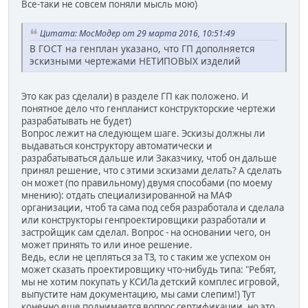
Все-таки не совсем поняли мысль мою)
Цитата: МосМодер от 29 марта 2016, 10:51:49
В ГОСТ на генплан указано, что ГП дополняется
эскизными чертежами НЕТИПОВЫХ изделий
Это как раз сделали) в разделе ГП как положено. И
понятное дело что генпланист конструкторские чертежи
разрабатывать не будет)
Вопрос лежит на следующем шаге. Эскизы должны ли
выдаваться конструктору автоматически и
разрабатываться дальше или Заказчику, чтоб он дальше
принял решение, что с этими эскизами делать? А сделать
он может (по правильному) двумя способами (по моему
мнению): отдать специализированной на МАФ
организации, чтоб та сама под себя разработала и сделала
или конструкторы генпроектировщики разработали и
застройщик сам сделал. Вопрос - на основании чего, он
может принять то или иное решение.
Ведь, если не цепляться за ТЗ, то с таким же успехом он
может сказать проектировщику что-нибудь типа: "Ребят,
мы не хотим покупать у КСИЛа детский комплес игровой,
выпустите нам документацию, мы сами слепим!) Тут
конечно еще поднимается вопрос сертификации, но это