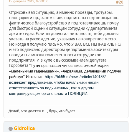
15 февраля 2019, 07:08:36
#20
Отрисовывая ситуацию, а именно проезды, тротуары,
площадки и пр., затем ставя подпись ты подтверждаешь
фактическое благоустройство и подготавливаешь почву
для быстрой оценки ситуации сотруднику департамента
архитектуры. Если ты допустил неточность, тебе должны
указать на расхождение, указывая на конкретное место.
Но когда я получаю письмо, что У ВАС ВСЕ НЕПРАВИЛЬНО,
и это подписано директором департамента архитектуры
наводит на мысли компетентности сотрудников
предприятия. И в купе с выссказыванием депутата
Горсовета "
Путинцев назвал чиновников омской мэрии
«маленькими гаденышами», «червяками, делающими подлую
работу»"
Источник:
https://bk55.ru/news/article/140186/
возникает предложение, чтобы начальники несли
ответственность за подчиненных, как в другом
контролирующем органе власти ПОЛИЦИИ.
Делай, что должен и..., будь, что будет.
Gidrolica