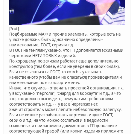
[/cut]
Подбираемые МАФ и прочие элементы, которые есть на
участке должны быть однозначно определены -
наименование, ГОСТ, серия и т.д.
В ГОСТ на генплан указано, что ГП дополняется эскизными
чертежами НЕТИПОВЫХ изделий.
По хорошему, по эскизам работает еще дополнительно
конструктор (тем более, если не уверены в своих силах).
Если не ссылаться на ГОСТ, то хотя бы указывать
качественного (чтобы вам не опасаться) производителя и
наименование по его ассортименту.
Иначе, что случись - отвечать проектной организации, т.к.
у вас указано "пергола", "снаряд для воркаута" и т.д., а что
это, как должно выглядеть, чему каким требованиям
соответствовать и т.д. - - у вас в чертежах нет.
Значит строитель может лепить небезопасную залепуху.
Если не хотите разрабатывать чертежи - ищите ГОСТ,
серию и т.д. на что можно сослаться и в ведомости
ссылочных и прилагаемых документов в ГП дополните
соответствующей графой (или копии изделия приложите