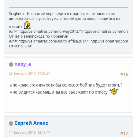
Scighera - Название переводится с одного из итальянских
диалектов как «густой туман, неожиданно появляющийся из
низин»
[url="http://velomatras.com/norway2013/"]http://velomatras.com/norway20
Отчет о велопоходе по Норвегии
[url="http://velomatras.com/south_africa2014/"]http://velomatras.com/sout
Отчет о ЮАР
nasy_a
28 февраля 2017, 17:02:27
#16
а по краю стоянки хотя бы колесоотбойник будет стоять?
мне видится как машины все съезжают по откосу
Сергей Алекс
14 февраля 2019, 13:18:47
#17