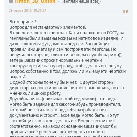
Timon_3D_Union
Генплан наше всё!))
29 марта 2016, 10:36:34
#9
Всем привет!
Вопрос для нестандартных элементов.
В проекте заложена пергола. Как и положено по ГОСТу на
генпланы были выданы эскизы на нетиповое изделие. И
даже заложены фундаменты под неё. Застройщик
проявил инициативу и сам построил эти перголы. Но
получилось коряво, хлипко и вобщем неудобоваримо))
Теперь Заказчик просит нормальные чертежи
конструкторские на эту перголу, чтоб сделать всё по уму.
Вопрос, собственно в том, должны ли мы ему эти чертежи
выдать?
С одной стороны почему бы и нет.. С другой стороны
директор на проектирование не хочет выполнять, по его
мнению, лишнюю работу.
Другой вариант (описываю мой ход мысли) - это ведь
могло быть задание для какого-нибудь производителя,
который по эскизам сам под себя разрабатывает
документацию и строит. Такое ведь могло быть. Но тут
застройщик сам готов сделать её. Вопрос возникает
соответственно, на каком основании заказчик мог бы
принять такое решение: потребовать со своего