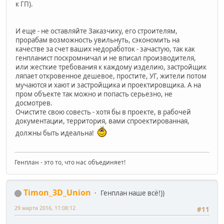
к ГП).
И еще - не оставляйте Заказчику, его строителям,
прорабам возможность увильнуть, сэкономить на
качестве за счет ваших недоработок - зачастую, так как
генпланист поскромничал и не вписал производителя,
или жесткие требования к каждому изделию, застройщик
ляпает откровенное дешевое, простите, УГ, жители потом
мучаются и хают и застройщика и проектировщика. А на
пром объекте так можно и попасть серьезно, не
досмотрев.
Очистите свою совесть - хотя бы в проекте, в рабочей
документации, территория, вами спроектированная,
должны быть идеальна!
Генплан - это то, что нас объединяет!
Timon_3D_Union
Генплан наше всё!))
29 марта 2016, 11:08:12
#11