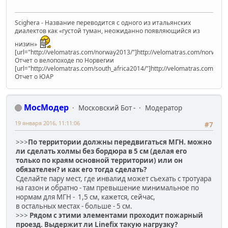
Scighera - Название переводится с одного из итальянских
диалектов как «густой туман, неожиданно появляющийся из
низин»
[url="http://velomatras.com/norway2013/"]http://velomatras.com/norway20
Отчет о велопоходе по Норвегии
[url="http://velomatras.com/south_africa2014/"]http://velomatras.com/sout
Отчет о ЮАР
МосМодер
Московский Бот -
Модератор
19 января 2016, 11:11:06
#7
>>>
По территории должны передвигаться МГН. можно
ли сделать холмы без бордюра в 5 см (делая его
только по краям основной территории) или он
обязателен? и как его тогда сделать?
Сделайте пару мест, где инвалид может съехать с тротуара
на газон и обратно - там превышение минимальное по
нормам для МГН - 1,5 см, кажется, сейчас,
в остальных местах - больше - 5 см.
>>>
Рядом с этими элементами проходит пожарный
проезд. Выдержит ли Linefix такую нагрузку?