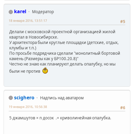
karel
Модератор
18 января 2016, 13:51:17
#5
Делали с московской проектной организацией жилой
квартал в Новосибирске.
У архитектора были круглые площадки (детские, отдых,
клумбы и т.п.)
По просьбе подрядчика сделали "монолитный бортовой
камень (Размеры как у БР100.20.8)"
Честно не знаю как планируют делать опалубку, но мы
были не против
scighero
Надпись над аватаром
19 января 2016, 10:56:38
#6
5 джамшутов × n досок .= криволинейная опалубка.