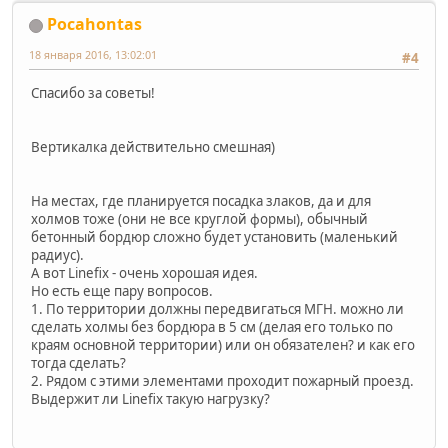
Pocahontas
18 января 2016, 13:02:01
#4
Спасибо за советы!
Вертикалка действительно смешная)
На местах, где планируется посадка злаков, да и для
холмов тоже (они не все круглой формы), обычный
бетонный бордюр сложно будет установить (маленький
радиус).
А вот Linefix - очень хорошая идея.
Но есть еще пару вопросов.
1. По территории должны передвигаться МГН. можно ли
сделать холмы без бордюра в 5 см (делая его только по
краям основной территории) или он обязателен? и как его
тогда сделать?
2. Рядом с этими элементами проходит пожарный проезд.
Выдержит ли Linefix такую нагрузку?