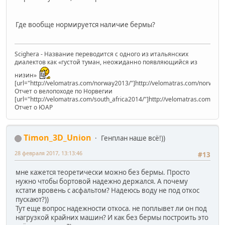
Где вообще нормируется наличие бермы?
Scighera - Название переводится с одного из итальянских
диалектов как «густой туман, неожиданно появляющийся из
низин»
[url="http://velomatras.com/norway2013/"]http://velomatras.com/norway20
Отчет о велопоходе по Норвегии
[url="http://velomatras.com/south_africa2014/"]http://velomatras.com/sout
Отчет о ЮАР
Timon_3D_Union
Генплан наше всё!))
28 февраля 2017, 13:13:46
#13
мне кажется теоретически можно без бермы. Просто
нужно чтобы бортовой надежно держался. А почему
кстати вровень с асфальтом? Надеюсь воду не под откос
пускают?))
Тут еще вопрос надежности откоса. не поплывет ли он под
нагрузкой крайних машин? И как без бермы построить это