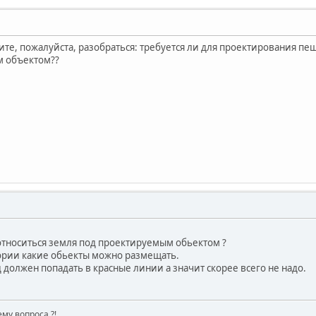
те, пожалуйста, разобраться: требуется ли для проектирования пе
м объектом??
 относиться земля под проектируемым обьектом ?
ории какие обьекты можно размещать.
должен попадать в красные линии а значит скорее всего не надо.
му вопроса ?!