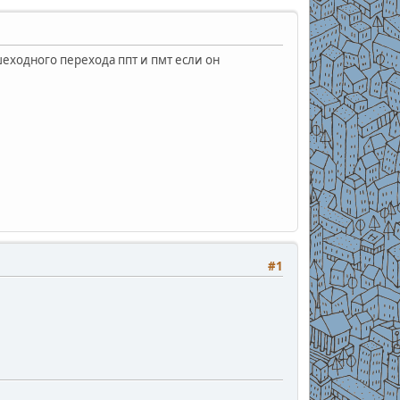
шеходного перехода ппт и пмт если он
#1