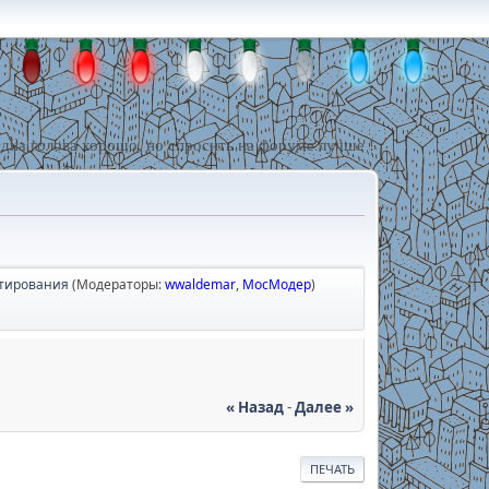
дна голова хорошо, но спросить на форуме лучше !
ктирования
(Модераторы:
wwaldemar
,
МосМодер
)
« Назад
-
Далее »
ПЕЧАТЬ