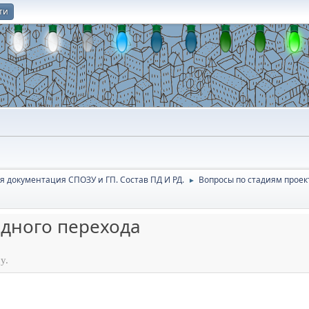
ти
О
я документация СПОЗУ и ГП. Состав ПД И РД.
Вопросы по стадиям прое
►
дного перехода
у.