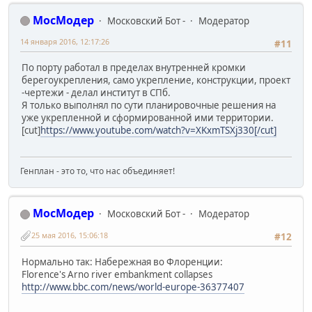
МосМодер
Московский Бот -
Модератор
14 января 2016, 12:17:26
#11
По порту работал в пределах внутренней кромки
берегоукрепления, само укрепление, конструкции, проект
-чертежи - делал институт в СПб.
Я только выполнял по сути планировочные решения на
уже укрепленной и сформированной ими территории.
[cut]
https://www.youtube.com/watch?v=XKxmTSXj330[/cut]
Генплан - это то, что нас объединяет!
МосМодер
Московский Бот -
Модератор
25 мая 2016, 15:06:18
#12
Нормально так: Набережная во Флоренции:
Florence's Arno river embankment collapses
http://www.bbc.com/news/world-europe-36377407