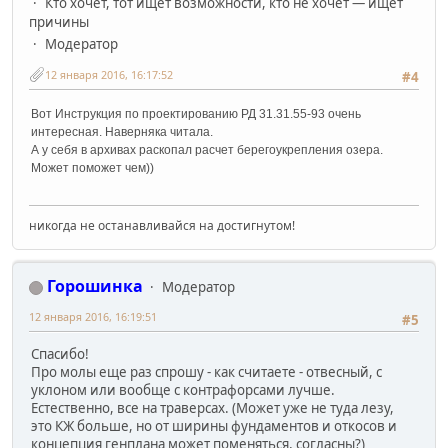
Кто хочет, тот ищет возможности, кто не хочет — ищет
причины
Модератор
12 января 2016, 16:17:52
#4
Вот Инструкция по проектированию РД 31.31.55-93 очень
интересная. Наверняка читала.
А у себя в архивах раскопал расчет берегоукрепления озера.
Может поможет чем))
никогда не останавливайся на достигнутом!
Горошинка
Модератор
12 января 2016, 16:19:51
#5
Спасибо!
Про молы еще раз спрошу - как считаете - отвесный, с
уклоном или вообще с контрафорсами лучше.
Естественно, все на траверсах. (Может уже не туда лезу,
это КЖ больше, но от ширины фундаментов и откосов и
концепция генплана может поменяться, согласны?)