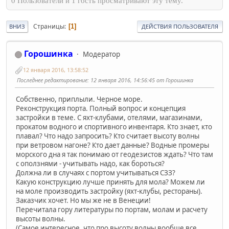
0 Пользователи и 1 гость просматривают эту тему.
Страницы
1
ВНИЗ
ДЕЙСТВИЯ ПОЛЬЗОВАТЕЛЯ
Горошинка
Модератор
12 января 2016, 13:58:52
Последнее редактирование
: 12 января 2016, 14:56:45 от Горошинка
Собственно, приплыли. Черное море.
Реконструкция порта. Полный вопрос и концепция
застройки в теме. С яхт-клубами, отелями, магазинами,
прокатом водного и спортивного инвентаря. Кто знает, кто
плавал? Что надо запросить? Кто считает высоту волны
при ветровом нагоне? Кто дает данные? Водные промеры
морского дна я так понимаю от геодезистов ждать? Что там
с оползнями - учитывать надо, как бороться?
Должна ли в случаях с портом учитываться СЗЗ?
Какую конструкцию лучше принять для мола? Можем ли
на моле производить застройку (яхт-клубы, рестораны).
Заказчик хочет. Но мы же не в Венеции!
Перечитала гору литературы по портам, молам и расчету
высоты волны.
(Самое интересное, что про высоту волны вообще все