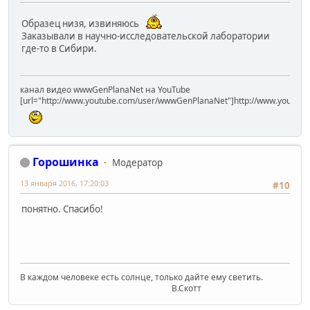
Образец низя, извиняюсь
Заказывали в научно-исследовательской лаборатории
где-то в Сибири.
канал видео wwwGenPlanaNet на YouTube
[url="http://www.youtube.com/user/wwwGenPlanaNet"]http://www.youtub
Горошинка
Модератор
13 января 2016, 17:20:03
#10
понятно. Спасибо!
В каждом человеке есть солнце, только дайте ему светить.
В.Скотт