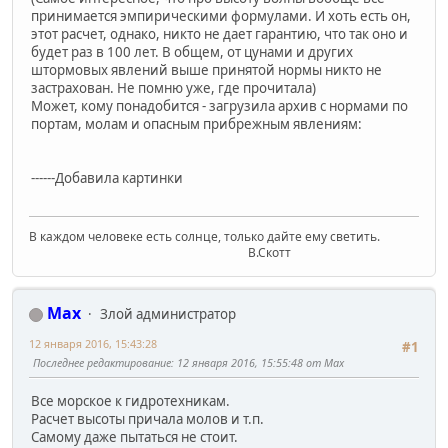
принимается эмпирическими формулами. И хоть есть он,
этот расчет, однако, никто не дает гарантию, что так оно и
будет раз в 100 лет. В общем, от цунами и других
штормовых явлений выше принятой нормы никто не
застрахован. Не помню уже, где прочитала)
Может, кому понадобится - загрузила архив с нормами по
портам, молам и опасным прибрежным явлениям:
------Добавила картинки
В каждом человеке есть солнце, только дайте ему светить.
В.Скотт
Max
Злой администратор
12 января 2016, 15:43:28
#1
Последнее редактирование
: 12 января 2016, 15:55:48 от Max
Все морское к гидротехникам.
Расчет высоты причала молов и т.п.
Самому даже пытаться не стоит.