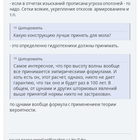
- если в отчетах изысканий прописана угроза оползней - то
надо. Сетки всякие, укрепление откосов армированием и
т.п.
Цитировать
Какую конструкцию лучше принять для мола?
- это определенно гидротехники должны принимать.
Цитировать
Самое интересное, что про высоту волны вообще
все принимается эмпирическими формулами. И
хоть есть он, этот расчет, однако, никто не дает
гарантию, что так оно и будет раз в 100 лет. В
общем, от цунами и других штормовых явлений
выше принятой нормы никто не застрахован.
по цунами вообще формула с применением теории
вероятности.
канал видео wwwGenPlanaNet на YouTube