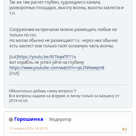
Так же там расчет глубин, судоходного канала,
разворотных площадок, высоту волны, высоты захлеста и
т.п.
Сооружения на причалах можно размещать любые но
только по сзз.
Но молах обычно не размещают т.к. через них обычно
есть захлест они только гасят основную часть волны.
[cut]
https://youtu.be/9I7kqwTP71o
вот корабль не успел уйти на глубину
https://www.youtube.com/watch?v=qiLZNNwwJm8
[/cut]
Обязательно добавь схему вопроса ?!
Все вопросы задаем на форуме, в личку только за вакцину от
2019-nCoV.
Горошинка
Модератор
12 января 2016, 16:04:10
#2