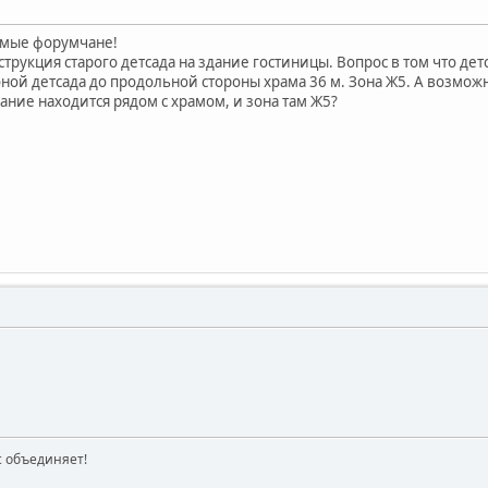
емые форумчане!
трукция старого детсада на здание гостиницы. Вопрос в том что дет
ной детсада до продольной стороны храма 36 м. Зона Ж5. А возмож
дание находится рядом с храмом, и зона там Ж5?
ас объединяет!