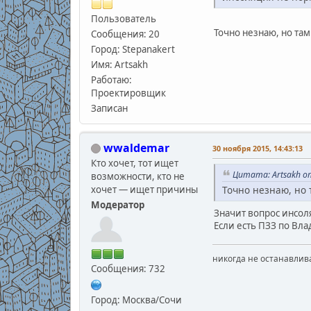
Пользователь
Точно незнаю, но там
Сообщения: 20
Город: Stepanakert
Имя: Artsakh
Работаю:
Проектировщик
Записан
wwaldemar
30 ноября 2015, 14:43:13
Кто хочет, тот ищет
Цитата: Artsakh от
возможности, кто не
хочет — ищет причины
Точно незнаю, но 
Модератор
Значит вопрос инсоля
Если есть ПЗЗ по Вл
никогда не останавлив
Сообщения: 732
Город: Москва/Сочи