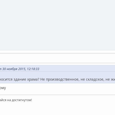
 30 ноября 2015, 12:18:33
носится здание храма? Не производственное, не складское, не жи
ному
айся на достигнутом!