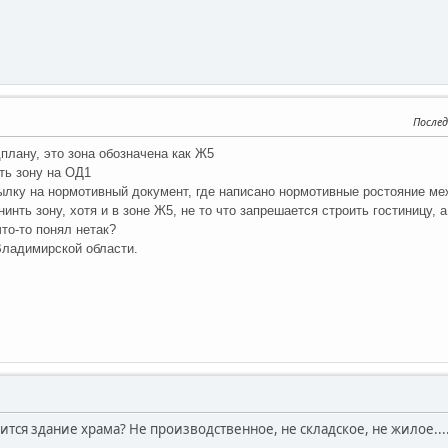
Послед
дплану, это зона обозначена как Ж5
ть зону на ОД1
сылку на нормотивный документ, где написано нормотивные ростояние м
инть зону, хотя и в зоне Ж5, не то что запрешается строить гостиницу,
что-то понял нетак?
Владимирской области.
сится здание храма? Не производственное, не складское, не жилое...