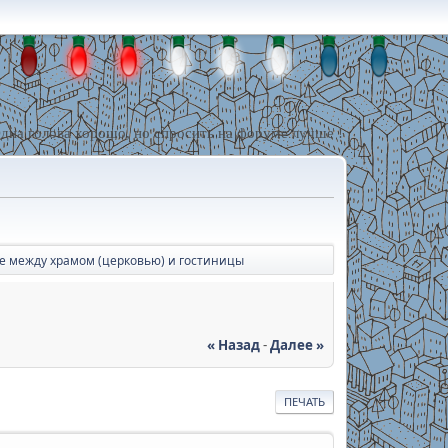
дна голова хорошо, но спросить на форуме лучше !
е между храмом (церковью) и гостиницы
« Назад
-
Далее »
ПЕЧАТЬ