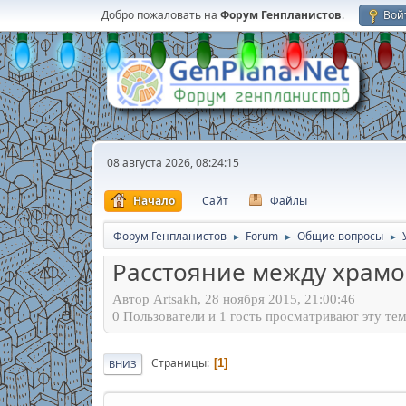
Добро пожаловать на
Форум Генпланистов
.
Вой
08 августа 2026, 08:24:15
Начало
Сайт
Файлы
Форум Генпланистов
Forum
Общие вопросы
►
►
►
Расстояние между храмо
Автор Artsakh, 28 ноября 2015, 21:00:46
0 Пользователи и 1 гость просматривают эту тем
Страницы
1
ВНИЗ