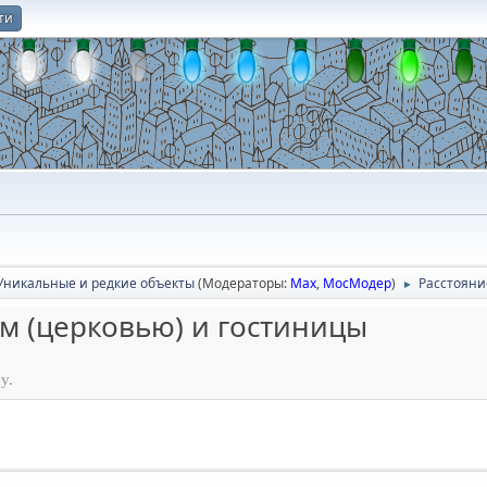
ти
О
Уникальные и редкие объекты
(Модераторы:
Max
,
МосМодер
)
Расстояни
►
м (церковью) и гостиницы
у.