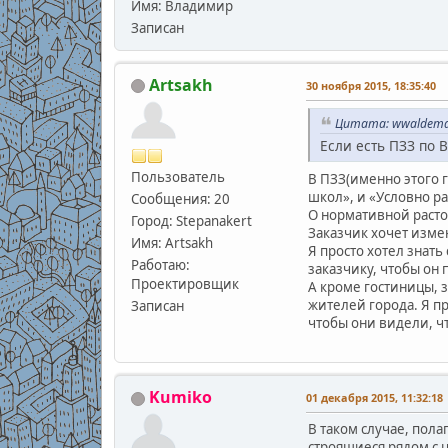
Имя: Владимир
Записан
Artsakh
30 ноября 2015, 18:35:40
Цитата: wwaldemar
Если есть ПЗЗ по 
Пользователь
В ПЗЗ(именно этого 
школ», и «Условно р
Сообщения: 20
О нормативной расто
Город: Stepanakert
Заказчик хочет измен
Имя: Artsakh
Я просто хотел знать
Работаю:
заказчику, чтобы он
Проектировщик
А кроме гостиницы, з
жителей города. Я п
Записан
чтобы они видели, чт
Kumiko
01 декабря 2015, 11:32:18
В таком случае, пола
строящиеся рядом с 