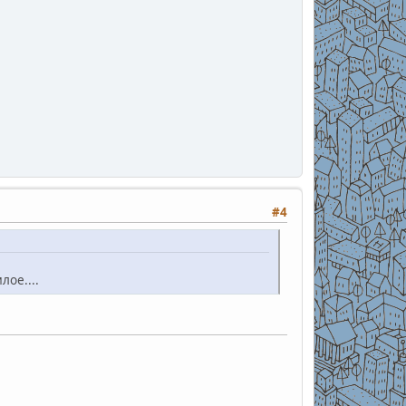
#4
лое....