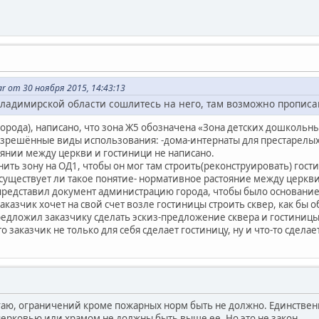
 от 30 ноября 2015, 14:43:13
Владимирской области сошлитесь на него, там возможно прописа
города), написано, что зона Ж5 обозначена «Зона детских дошкол
азрешённые виды использования: -дома-интернаты для престарелы
янии между церкви и гостиници не написано.
ить зону на ОД1, чтобы он мог там строить(реконструировать) гост
 существует ли такое понятие- нормативное растояние между церкви
 представил документ администрацию города, чтобы было основание
аказчик хочет на свой счет возле гостиницы строить сквер, как бы
редложил заказчику сделать эскиз-предложение сквера и гостиницы
о заказчик не только для себя сделает гостиницу, ну и что-то сделае
гаю, ограничений кроме пожарных норм быть не должно. Единственно
церковью или храмом не должны быть выше ее. Но это не закон.