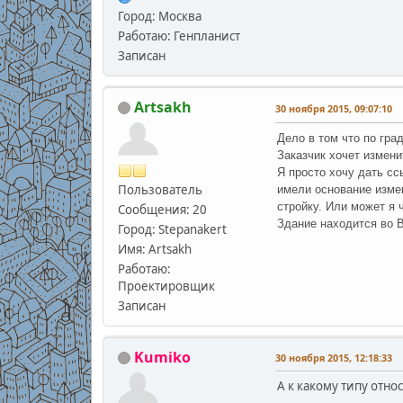
Город: Москва
Работаю: Генпланист
Записан
Artsakh
30 ноября 2015, 09:07:10
Дело в том что по гра
Заказчик хочет измени
Я просто хочу дать с
Пользователь
имели основание измен
стройку. Или может я 
Сообщения: 20
Здание находится во 
Город: Stepanakert
Имя: Artsakh
Работаю:
Проектировщик
Записан
Kumiko
30 ноября 2015, 12:18:33
А к какому типу отно