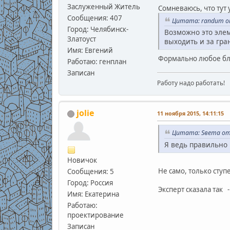
Заслуженный Житель
Сомневаюсь, что тут у
Сообщения: 407
Цитата: randum от
Город: Челябинск-
Возможно это элем
Златоуст
выходить и за гра
Имя: Евгений
Формально любое благ
Работаю: генплан
Записан
Работу надо работать!
jolie
11 ноября 2015, 14:11:15
Цитата: Sвета от 
Я ведь правильно 
Новичок
Не само, только ступ
Сообщения: 5
Город: Россия
Эксперт сказала так -
Имя: Екатерина
Работаю:
проектирование
Записан