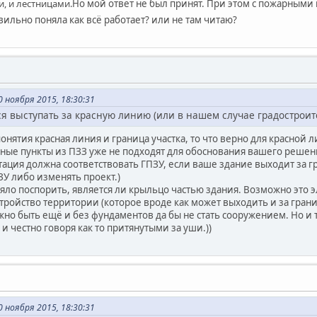
, и лестницами.
Но мой ответ не был принят. При этом с пожарными 
ильно поняла как всё работает? или не там читаю?
0 ноября 2015, 18:30:31
ся выступать за красную линию (или в нашем случае градострои
нятия красная линия и граница участка, то что верно для красной 
енные пункты из ПЗЗ уже не подходят для обоснования вашего решен
тация должна соответствовать ГПЗУ, если ваше здание выходит за 
ЗУ либо изменять проект.)
вяло поспорить, является ли крыльцо частью здания. Возможно это 
ройство территории (которое вроде как может выходить и за границу
жно быть ещё и без фундаментов да бы не стать сооружением. Но и 
 честно говоря как то притянутыми за уши.))
0 ноября 2015, 18:30:31