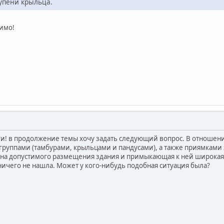
тупени крыльца.
тимо!
ги! в продолжение темы хочу задать следующий вопрос. В отношен
руппами (тамбурами, крыльцами и пандусами), а также приямками
зона допустимого размещения здания и примыкающая к ней широкая 
ничего не нашла. Может у кого-нибудь подобная ситуация была?