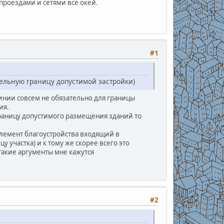
проездами и сетями всё окей.
#1
тельную границу допустимой застройки)
линии совсем не обязательно для границы
ия.
границу допустимого размещения зданий то
элемент благоустройства входящий в
 участка) и к тому же скорее всего это
такие аргументы мне кажутся
#2