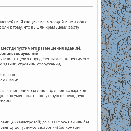
застройки. Я специалист молодой и не люблю
вели к тому, что вышли крыльцами за эту
 мест допустимого размещения зданий,
роений, сооружений
частков в целях определения мест допустимого
о зданий, строений, сооружений,
без окон:
с окнами:
ся:
в отношении балконов, эркеров, козырьков –
 должно уменьшать пропускную пешеходную
ивами.
раницы (кадастровой) до СТЕН с окнами или без.
границу допустимой застройки) балконами,