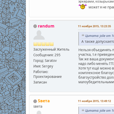
эркерами, козырьками
может я не прав
randum
11 ноября 2015, 13:23:35
Цитата: jolie от 1
А также допускает
Заслуженный Житель
Нельзя объединять по
участка, т.е привед
Сообщения: 295
Так же ваша докумен
Город: Saratov
надо либо менять ГП
Имя: Sergey
Хотя тут ещё можно 
Работаю:
комплексное благоуст
Проектирование
благоустройство дол
малоубедительными и
Записан
Sвета
11 ноября 2015, 13:49:12
sвета
Цитата: jolie от 1