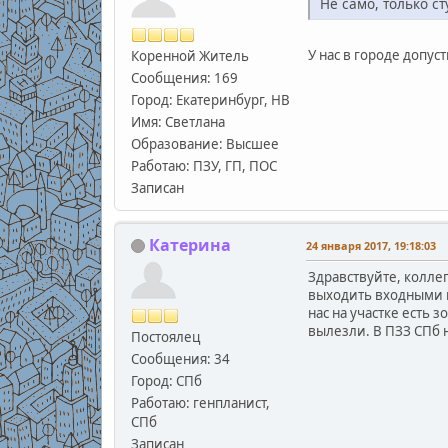
Не само, только с
У нас в городе допус
Коренной Житель
Сообщения: 169
Город: Екатеринбург, НВ
Имя: Светлана
Образование: Высшее
Работаю: ПЗУ, ГП, ПОС
Записан
Катерина
24 января 2017, 19:18:03
Здравствуйте, колле
выходить входными г
нас на участке есть 
вылезли. В ПЗЗ СПб 
Постоялец
Сообщения: 34
Город: СПб
Работаю: генпланист,
СПб
Записан