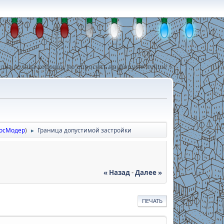
дна голова хорошо, но спросить на форуме лучше !
осМодер
)
Граница допустимой застройки
►
« Назад
-
Далее »
ПЕЧАТЬ