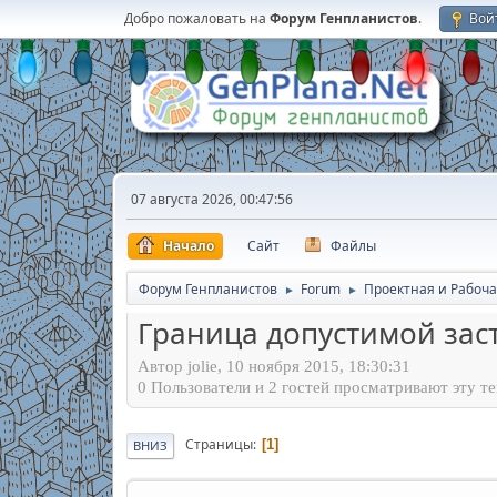
Добро пожаловать на
Форум Генпланистов
.
Вой
07 августа 2026, 00:47:56
Начало
Сайт
Файлы
Форум Генпланистов
Forum
Проектная и Рабоча
►
►
Граница допустимой зас
Автор jolie, 10 ноября 2015, 18:30:31
0 Пользователи и 2 гостей просматривают эту те
Страницы
1
ВНИЗ