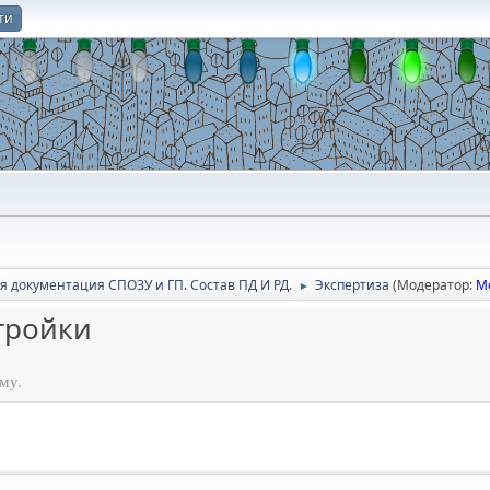
ти
О
я документация СПОЗУ и ГП. Состав ПД И РД.
Экспертиза
(Модератор:
М
►
тройки
му.