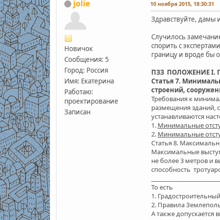
jolie
10 ноября 2015, 18:30:31
Здравствуйте, дамы и
Случилось замечание
спорить с экспертам
Новичок
границу и вроде бы о
Сообщения: 5
Город: Россия
ПЗЗ ПОЛОЖЕНИЕ I. 
Имя: Екатерина
Статья 7.
Минимальны
строений, сооружен
Работаю:
Требования к минимал
проектирование
размещения зданий, с
Записан
устанавливаются нас
1.
Минимальные отсту
2.
Минимальные отсту
Статья 8. Максимальн
Максимальные высту
не более 3 метров и в
способность тротуар
_______________________
То есть
1. Градостроительный
2. Правила Землеполь
А также допускается 