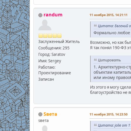
randum
11 ноября 2015, 14:21:11
Цитата: Евгений о
Формально любое б
Заслуженный Житель
Возможно, но как быт
Я так понял 190-ФЗ э
Сообщения: 295
Город: Saratov
Цитировать
Имя: Sergey
1. Архитектурно-с
Работаю:
объектам капитал
Проектирование
или иному правооб
Записан
Из этого я могу сдел
благоустройство не 
Sвета
11 ноября 2015, 14:23:50
sвета
Цитата: jolie от 1