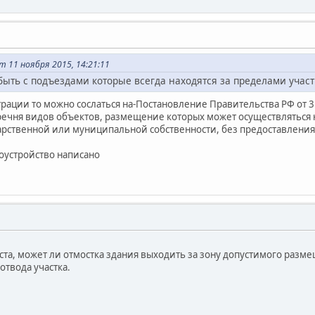
 11 ноября 2015, 14:21:11
быть с подъездами которые всегда находятся за пределами участ
рации то можно сослаться на-Постановление Правительства РФ от 3 
ечня видов объектов, размещение которых может осуществляться н
арственной или муниципальной собственности, без предоставления
гоустройство написано
та, может ли отмостка здания выходить за зону допустимого разм
отвода участка.