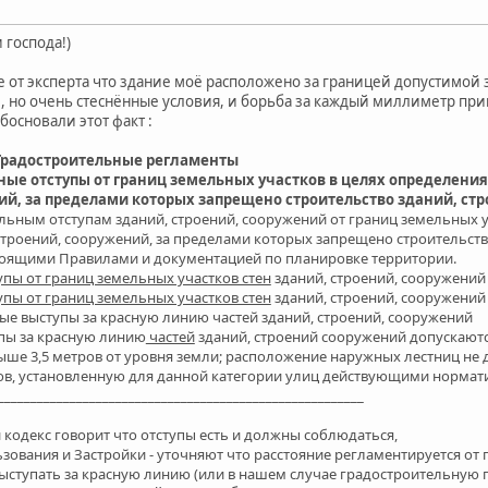
 господа!)
 от эксперта что здание моё расположено за границей допустимой 
и, но очень стеснённые условия, и борьба за каждый миллиметр при
босновали этот факт :
Градостроительны
е регламенты
е отступы от границ земельных участков в целях определения
ий, за пределами которых запрещено строительство зданий, ст
ьным отступам зданий, строений, сооружений от границ земельных у
троений, сооружений, за пределами которых запрещено строительств
тоящими Правилами и документацией по планировке территории.
пы от границ земельных участков стен
зданий, строений, сооружений 
пы от границ земельных участков стен
зданий, строений, сооружений 
ые выступы за красную линию частей зданий, строений, сооружений
пы за красную линию
частей
зданий, строений сооружений допускают
ыше 3,5 метров от уровня земли;
расположение наружных лестниц не
ов, установленную для данной категории улиц действующими нормат
________________________________________________________
 кодекс говорит что отступы есть и должны соблюдаться,
зования и Застройки - уточняют что расстояние регламентируется от г
выступать за красную линию (или в нашем случае градостроительную 