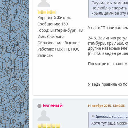
Случилось замечан
не люблю спорить 
крыльцами за эту
Коренной Житель
Сообщения: 169
У нас в "Правилах зе
Город: Екатеринбург, НВ
Имя: Светлана
24.6. За линию регу
Образование: Высшее
(тамбуры, крыльца, 
другие навесные эле
Работаю: ПЗУ, ГП, ПОС
(п. 24.6 введен реш
Записан
Посмотрите в вашем 
Я ведь правильно по
Евгений
11 ноября 2015, 13:49:36
Цитата: randum от
Хотя тут ещё можн