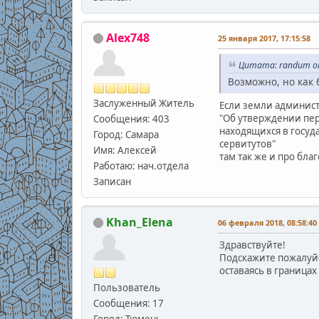
Alex748
25 января 2017, 17:15:58
Цитата: randum от
Возможно, но как 
Заслуженный Житель
Если земли админист
"Об утверждении пер
Сообщения: 403
находящихся в госуд
Город: Самара
сервитутов"
Имя: Алексей
там так же и про бла
Работаю: нач.отдела
Записан
Khan_Elena
06 февраля 2018, 08:58:40
Здравствуйте!
Подскажите пожалуйс
оставаясь в границах 
Пользователь
Сообщения: 17
Город: Тюмень