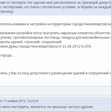
ие от эксперта что здание моё расположено за границей допуст
с экспертами, но очень стеснённые условия, и борьба за кажды
 границу
млепользования и застройки на территории города Нижневартовска" 
лирования застройки могут выступать наружные элементы объектов 
ступени), противопожарные лестницы, пандусы для маломобильных г
менты зданий, строений, сооружений.
ением Думы города Нижневартовска от 22.06.2012 N 259)
городе...
няла, у Вас за зону допустимого размещения зданий и сооружений 
 11 ноября 2015, 13:23:35
о вяло поспорить, является ли крыльцо частью здания.