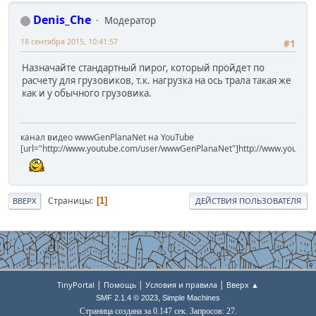
Denis_Che
Модератор
18 сентября 2015, 10:41:57
#1
Назначайте стандартный пирог, который пройдет по
расчету для грузовиков, т.к. нагрузка на ось трала такая же
как и у обычного грузовика.
канал видео wwwGenPlanaNet на YouTube
[url="http://www.youtube.com/user/wwwGenPlanaNet"]http://www.youtub
Страницы
1
ВВЕРХ
ДЕЙСТВИЯ ПОЛЬЗОВАТЕЛЯ
|
|
|
TinyPortal
Помощь
Условия и правила
Вверх ▲
,
SMF 2.1.4 © 2023
Simple Machines
Страница создана за 0.147 сек. Запросов: 27.