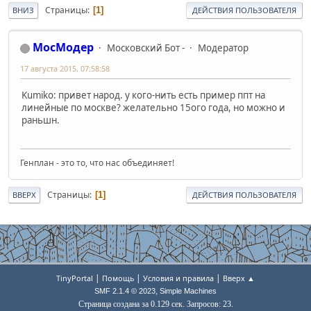
Страницы
1
ВНИЗ
ДЕЙСТВИЯ ПОЛЬЗОВАТЕЛЯ
МосМодер
Московский Бот -
Модератор
17 августа 2015, 07:58:58
Kumiko: привет народ. у кого-нить есть пример ппт на
линейные по москве? желательно 15ого года, но можно и
раньшн.
Генплан - это то, что нас объединяет!
Страницы
1
ВВЕРХ
ДЕЙСТВИЯ ПОЛЬЗОВАТЕЛЯ
|
|
|
TinyPortal
Помощь
Условия и правила
Вверх ▲
,
SMF 2.1.4 © 2023
Simple Machines
Страница создана за 0.129 сек. Запросов: 23.