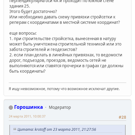
перпендикулярна оси 4А и проходит по южной стене
здания 25.
Этого будет достаточно?
Или необходимо давать схему привязки стройсетки к
реперам с координатами в местной системе координат?
еще вопросы:
1. при строительстве стройсетка, вынесенная в натуру
может быть уничтожена строительной техникой или это
забота строителей и геодезистов?
2. если план делать в линейных привязках, то ведомости
дорог, подъездов, проездов, ведомость сетей не
выполняются или ставятся прочерки в графах где должны
быть координаты?
Я ищу невозможное, потому что возможное исключат другие.
Горошинка
Модератор
24 марта 2011, 10:00:37
#28
Цитата: krotoff от 23 марта 2011, 21:27:56