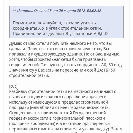
Цитата: Оксана 28 от 06 марта 2012, 08:02:52
Посмотрите пожалуйста, сказали указать
координаты Х,У в углах строительной сетки.
Правильно ли я сделала? В углах точки А,В,С,D
Думаю от Вас хотели получить немного не то, что вы
сделали. Понятно, что свою строительную сетку Вы
привязали к существующему зданию. Но от Вас, видимо,
хотят, чтобы строительная сетка была привязана к
геодезической. Т.е. нужно указать координаты А0; Б0 в х;у.
Значения х;у у Вас есть на пересечении осей 2А;1Б+50
строительной сетки.
[cut]
Разбивку строительной сетки на местности начинают с
выноса в натуру исходного направления, для чего
используют имеющуюся в пределах строительной
площадки (или вблизи от нее) геодезическую сеть.
Осуществляется привязка к этой Государственной
геодезической сети в горизонтальной плоскости
(полярные координаты) и в высотной (для переноса
вертикальных отметок на строительную площадку). Затем