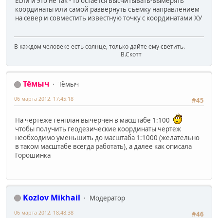
Если и это не так - то остается высчитывать-вымерять
координаты или самой развернуть съемку направлением
на север и совместить известную точку с координатами ХУ
В каждом человеке есть солнце, только дайте ему светить.
В.Скотт
Тёмыч
Тёмыч
06 марта 2012, 17:45:18
#45
На чертеже генплан вычерчен в масштабе 1:100
чтобы получить геодезические координаты чертеж
необходимо уменьшить до масштаба 1:1000 (желательно
в таком масштабе всегда работать), а далее как описала
Горошинка
Kozlov Mikhail
Модератор
06 марта 2012, 18:48:38
#46