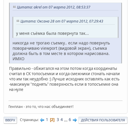
Цитата: akrel от 07 марта 2012, 08:53:37
Цитата: Оксана 28 от 07 марта 2012, 07:29:43
у меня съёмка была повернута так...
никогда не трогаю съемку.. если надо повернуть
поворачиваю viewport (видовой экран), съемка
должна быть в том месте в котором нарисована.
ИМХО
Правильно - обжигался на этом потом когда координаты
считал в СК топосъемки и когда смежники стонать начали
что им так неудобно :) Лучше исходник оставлять как есть
-максимум "поднять" поверхность если в топосъемке она
на нуле
Генплан - это то, что нас объединяет!
1
3
4
...
6
Страницы
2
ВВЕРХ
ДЕЙСТВИЯ ПОЛЬЗОВАТЕЛЯ