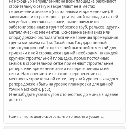
на исходных направлениях на всей площадке разбивают
строительную сетку и закрепляют ее в местах
пересечений знаками (постоянными и временными). В
зависимости от размеров строительной площадки на ней
могут быть постоянные знаки, выполняемые из
забетонированных в грунт обрезков труб, рельсов, других
металлических элементов. Основание знака (низ или
опора) должно располагаться ниже границы промерзания
грунта минимум на 1 м. Такой знак Государственной
триангуляционной сети со своей высотной отметкой для
привязки к ней строящихся зданий необходим на каждой
крупной строительной площадке. Кроме постоянных
знаков в строительной сетке применяют строительные
реперы или временные знаки на пересечениях осей
сетки. Назначение этих знаков - перенесение на
местность строительной сетки, верхний уровень каждого
репера должен быть на уровне планировки для данной
точки местности. [/cut]
И не забудьте указать угол с точностью до мин (а в идеале
до сек)
Если на что-то долго смотреть, что-то можно и увидеть.