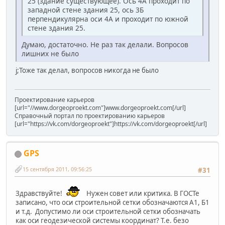
25 (здание существующее). Ось 4А проходит по
западной стене здания 25, ось 3Б
перпендикулярна оси 4А и проходит по южной
стене здания 25.
Думаю, достаточно. Не раз так делали. Вопросов
лишних не было
j;Тоже так делал, вопросов никогда не было
Проектирование карьеров
[url="//www.dorgeoproekt.com"]www.dorgeoproekt.com[/url]
Справочный портал по проектированию карьеров
[url="https://vk.com/dorgeoproekt"]https://vk.com/dorgeoproekt[/url]
GPS
15 сентября 2011, 09:56:25
#31
Здравствуйте!
Нужен совет или критика. В ГОСТе
записано, что оси строительной сетки обозначаются А1, Б1
и т.д. Допустимо ли оси строительной сетки обозначать
как оси геодезической системы координат? Т.е. безо