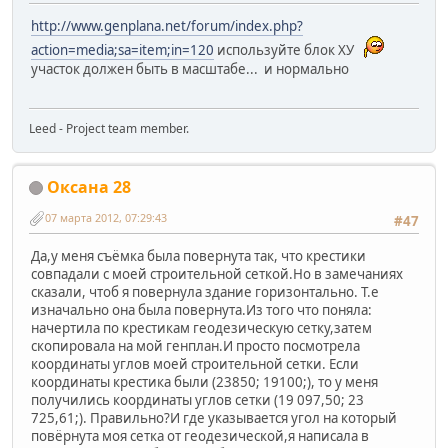
http://www.genplana.net/forum/index.php?
action=media;sa=item;in=120
используйте блок ХУ
участок должен быть в масштабе... и нормально
Leed - Project team member.
Оксана 28
07 марта 2012, 07:29:43
#47
Да,у меня съёмка была повернута так, что крестики
совпадали с моей строительной сеткой.Но в замечаниях
сказали, чтоб я повернула здание горизонтально. Т.е
изначально она была повернута.Из того что поняла:
начертила по крестикам геодезическую сетку,затем
скопировала на мой генплан.И просто посмотрела
координаты углов моей строительной сетки. Если
координаты крестика были (23850; 19100;), то у меня
получились координаты углов сетки (19 097,50; 23
725,61;). Правильно?И где указывается угол на который
повёрнута моя сетка от геодезической,я написала в