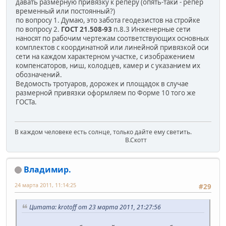
давать размерную привязку к реперу (опять-таки - репер
временный или постоянный?)
по вопросу 1. Думаю, это забота геодезистов на стройке
по вопросу 2.
ГОСТ 21.508-93
п.8.3 Инженерные сети
наносят по рабочим чертежам соответствующих основных
комплектов с координатной или линейной привязкой оси
сети на каждом характерном участке, с изображением
компенсаторов, ниш, колодцев, камер и с указанием их
обозначений.
Ведомость тротуаров, дорожек и площадок в случае
размерной привязки оформляем по Форме 10 того же
ГОСТа.
В каждом человеке есть солнце, только дайте ему светить.
В.Скотт
Владимир.
24 марта 2011, 11:14:25
#29
Цитата: krotoff от 23 марта 2011, 21:27:56