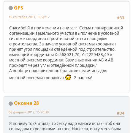
GPS
15 сентября 2011, 11:28:17
#33
Спасибо! Я в примечании написал: "Схема планировочной
организации земельного участка выполнена в условной
системе координат строительной сетки площадки
строительства. За начало условной системы координат
принят угол площадки отведённой под строительство,
имеющий координаты X=568021,70; Y=2229483,49 в
местной системе координат. Базисные линии АБ и АВ
проходят через углы отведённой площадки."
А вообще подозрительно большие величины для
местной системы координат
2 тыс. км!
Оксана 28
08 февраля 2012, 15:20:39
#34
Я почему то считала,что сетку надо наносить так чтоб она
совпадала с крестиками на топе.Нанесла, она у меня была