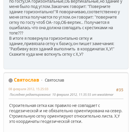
по госту,ОА горизонтальные,ОБ вертикальные,но здание у
меня было под углом.Заказчик говорит: "Поверните
здание горизонтально!"Я поворачиваю,соответственно у
меня сетка получается по углом.он говорит: "поверните
сетку по госту чтоб ОА- гор,ОБ-вертик.. Получается я
ошибалась что она должна совпадать с крестиками на
топе???
В итоге я повернула горизонтально сетку и
здание,привязала сетку к базису,он пишет замечания:
"Разбивку всех зданий выполнить в координатах Х,У!"
Скажите куда мне воткнуть сетку с Х,У?
Святослав
Святослав
08 февраля 2012, 15:25:03
#35
Последнее редактирование
: 10 февраля 2012, 11:35:55 от wwaldemar
Строительная сетка как правило не совпадает с
геодезической и не обязательно ориентирована на север.
Строиельную сетку ориентируют относительно листа. X,Y
это координаты геодезической сетки.