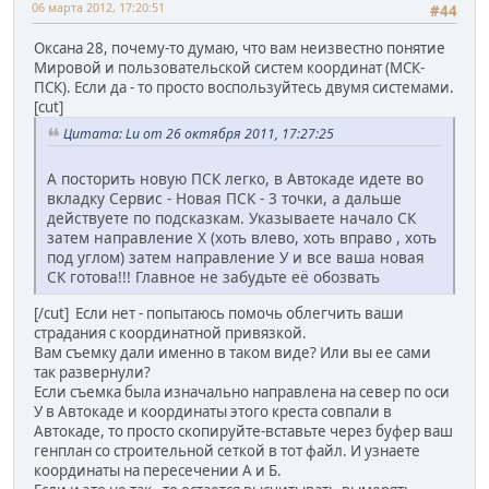
06 марта 2012, 17:20:51
#44
Оксана 28, почему-то думаю, что вам неизвестно понятие
Мировой и пользовательской систем координат (МСК-
ПСК). Если да - то просто воспользуйтесь двумя системами.
[cut]
Цитата: Lu от 26 октября 2011, 17:27:25
А посторить новую ПСК легко, в Автокаде идете во
вкладку Сервис - Новая ПСК - 3 точки, а дальше
действуете по подсказкам. Указываете начало СК
затем направление Х (хоть влево, хоть вправо , хоть
под углом) затем направление У и все ваша новая
СК готова!!! Главное не забудьте её обозвать
[/cut] Если нет - попытаюсь помочь облегчить ваши
страдания с координатной привязкой.
Вам съемку дали именно в таком виде? Или вы ее сами
так развернули?
Если съемка была изначально направлена на север по оси
У в Автокаде и координаты этого креста совпали в
Автокаде, то просто скопируйте-вставьте через буфер ваш
генплан со строительной сеткой в тот файл. И узнаете
координаты на пересечении А и Б.