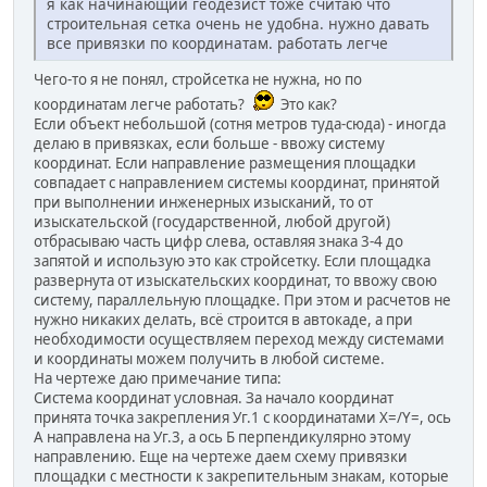
я как начинающий геодезист тоже считаю что
строительная сетка очень не удобна. нужно давать
все привязки по координатам. работать легче
Чего-то я не понял, стройсетка не нужна, но по
координатам легче работать?
Это как?
Если объект небольшой (сотня метров туда-сюда) - иногда
делаю в привязках, если больше - ввожу систему
координат. Если направление размещения площадки
совпадает с направлением системы координат, принятой
при выполнении инженерных изысканий, то от
изыскательской (государственной, любой другой)
отбрасываю часть цифр слева, оставляя знака 3-4 до
запятой и использую это как стройсетку. Если площадка
развернута от изыскательских координат, то ввожу свою
систему, параллельную площадке. При этом и расчетов не
нужно никаких делать, всё строится в автокаде, а при
необходимости осуществляем переход между системами
и координаты можем получить в любой системе.
На чертеже даю примечание типа:
Система координат условная. За начало координат
принята точка закрепления Уг.1 с координатами X=/Y=, ось
А направлена на Уг.3, а ось Б перпендикулярно этому
направлению. Еще на чертеже даем схему привязки
площадки с местности к закрепительным знакам, которые