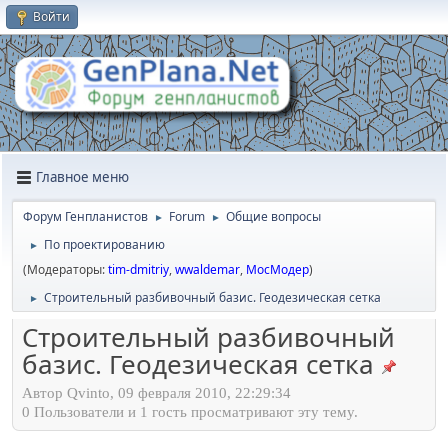
Войти
Главное меню
Форум Генпланистов
Forum
Общие вопросы
►
►
По проектированию
►
(Модераторы:
tim-dmitriy
,
wwaldemar
,
МосМодер
)
Строительный разбивочный базис. Геодезическая сетка
►
Строительный разбивочный
базис. Геодезическая сетка
Автор Qvinto, 09 февраля 2010, 22:29:34
0 Пользователи и 1 гость просматривают эту тему.