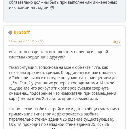
обязательно должны быть при выполнении инженерных
изысканий на стадии РД
krotoff
23 марта 2011, 21:27:56
#27
обязательно должен выполняться перевод из одной
системы координат в другую?
такая ситуация: топоснова на моем объекте 47га, как
показала практика, кривая. Координаты взятые с плана в
ACadе при выносе в натуре получаются со смещением до
1,5м. Есть 2 уцелевших репера с координатами. И такое
ощущение что вокруг этих реперов съемка свернута,
смещена...подозрение что изыскатели при совмещении
карт (там их штук 25) сбили. криво совместили.
так вот, если разбить стройсетку и дать в общих указаниях
примечание типа (пример): стройсетка разбита
параллельно стенам здания 25 (здание существующее).
Ось 4А проходит по западной стене здания 25, ось 3Б