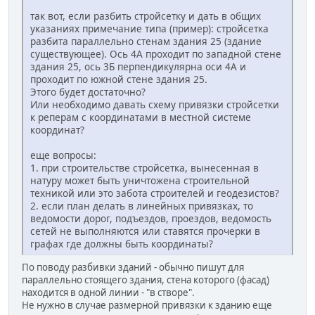
так вот, если разбить стройсетку и дать в общих
указаниях примечание типа (пример): стройсетка
разбита параллельно стенам здания 25 (здание
существующее). Ось 4А проходит по западной стене
здания 25, ось 3Б перпендикулярна оси 4А и
проходит по южной стене здания 25.
Этого будет достаточно?
Или необходимо давать схему привязки стройсетки
к реперам с координатами в местной системе
координат?
еще вопросы:
1. при строительстве стройсетка, вынесенная в
натуру может быть уничтожена строительной
техникой или это забота строителей и геодезистов?
2. если план делать в линейных привязках, то
ведомости дорог, подъездов, проездов, ведомость
сетей не выполняются или ставятся прочерки в
графах где должны быть координаты?
По поводу разбивки зданий - обычно пишут для
параллельно стоящего здания, стена которого (фасад)
находится в одной линии - "в створе".
Не нужно в случае размерной привязки к зданию еще