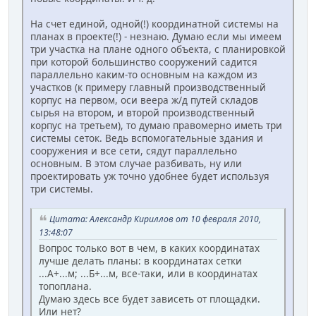
На счет единой, одной(!) координатной системы на
планах в проекте(!) - незнаю. Думаю если мы имеем
три участка на плане одного объекта, с планировкой
при которой большинство сооружений садится
параллельно каким-то основным на каждом из
участков (к примеру главный производственный
корпус на первом, оси веера ж/д путей складов
сырья на втором, и второй производственный
корпус на третьем), то думаю правомерно иметь три
системы сеток. Ведь вспомогательные здания и
сооружения и все сети, сядут параллельно
основным. В этом случае разбивать, ну или
проектировать уж точно удобнее будет используя
три системы.
Цитата: Александр Кириллов от 10 февраля 2010,
13:48:07
Вопрос только вот в чем, в каких координатах
лучше делать планы: в координатах сетки
...А+...м; ...Б+...м, все-таки, или в координатах
топоплана.
Думаю здесь все будет зависеть от площадки.
Или нет?