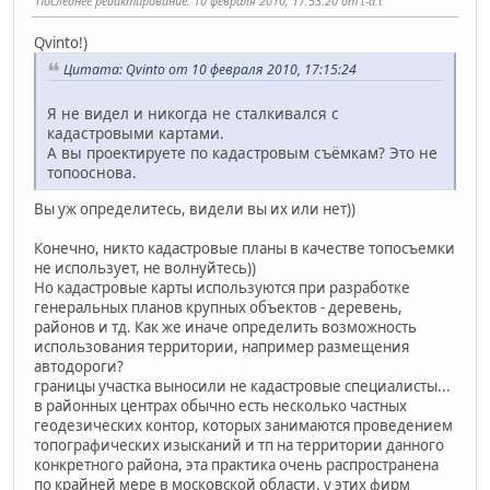
Последнее редактирование
: 10 февраля 2010, 17:53:20 от t-a.t
Qvinto!)
Цитата: Qvinto от 10 февраля 2010, 17:15:24
Я не видел и никогда не сталкивался с
кадастровыми картами.
А вы проектируете по кадастровым съёмкам? Это не
топооснова.
Вы уж определитесь, видели вы их или нет))
Конечно, никто кадастровые планы в качестве топосъемки
не использует, не волнуйтесь))
Но кадастровые карты используются при разработке
генеральных планов крупных объектов - деревень,
районов и тд. Как же иначе определить возможность
использования территории, например размещения
автодороги?
границы участка выносили не кадастровые специалисты...
в районных центрах обычно есть несколько частных
геодезических контор, которых занимаются проведением
топографических изысканий и тп на территории данного
конкретного района, эта практика очень распространена
по крайней мере в московской области. у этих фирм