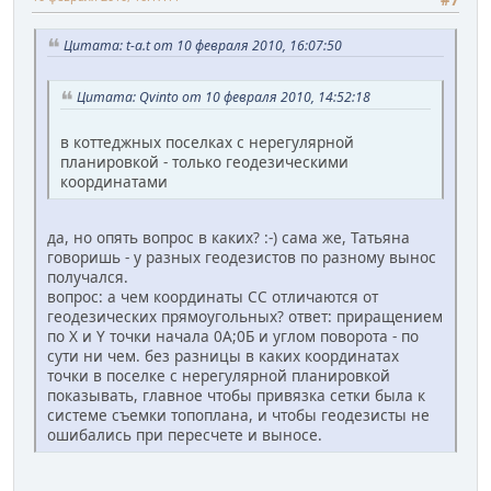
#7
Цитата: t-a.t от 10 февраля 2010, 16:07:50
Цитата: Qvinto от 10 февраля 2010, 14:52:18
в коттеджных поселках с нерегулярной
планировкой - только геодезическими
координатами
да, но опять вопрос в каких? :-) сама же, Татьяна
говоришь - у разных геодезистов по разному вынос
получался.
вопрос: а чем координаты СС отличаются от
геодезических прямоугольных? ответ: приращением
по X и Y точки начала 0А;0Б и углом поворота - по
сути ни чем. без разницы в каких координатах
точки в поселке с нерегулярной планировкой
показывать, главное чтобы привязка сетки была к
системе съемки топоплана, и чтобы геодезисты не
ошибались при пересчете и выносе.