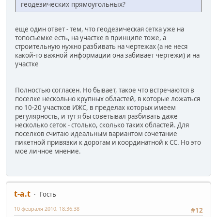
геодезических прямоугольных?
еще один ответ - тем, что геодезическая сетка уже на
топосъемке есть, на участке в принципе тоже, а
строительную нужно разбивать на чертежах (а не неся
какой-то важной информации она забивает чертежи) и на
участке
Полностью согласен. Но бывает, такое что встречаются в
поселке нескольно крупных областей, в которые ложаться
по 10-20 участков ИЖС, в пределах которых имеем
регулярность, и тут я бы советывал разбивать даже
несколько сеток - столько, сколько таких областей. Для
поселков считаю идеальным вариантом сочетание
пикетной привязки к дорогам и координатной к СС. Но это
мое личное мнение.
t-a.t
Гость
10 февраля 2010, 18:36:38
#12