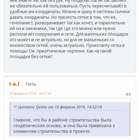
нее знаете ли, как без рук. Ну геодезистов не заставляют
же обязательно ей пользоваться. Пусть пересчитывабт в
удобные им координаты. Можно и сразу в системы съемки
давать координаты. Но прелесть сетки в том, что ее,
генпланист, разворачивает так как хочет, и параллельно
ей он и смежники, так где где это можно или нужно
располагает сооружения и сети. Для маленьких площадок
это может и не актуально, но для не мальеньких со
множеством сетей, очень актуально. Проектанту сетка в
помощь! См. приаттаченые чертежи. Как на такой
площадке без сетки?
t-a.t
Гость
10 февраля 2010, 16:07:50
#6
Цитата: Qvinto от 10 февраля 2010, 14:52:18
Главное, что бы в районе строительства была
геодезическая основа, и она была привязана к
элементам строительства в проекте.