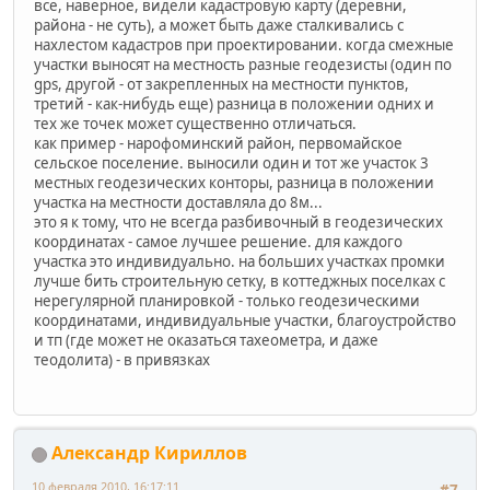
все, наверное, видели кадастровую карту (деревни,
района - не суть), а может быть даже сталкивались с
нахлестом кадастров при проектировании. когда смежные
участки выносят на местность разные геодезисты (один по
gps, другой - от закрепленных на местности пунктов,
третий - как-нибудь еще) разница в положении одних и
тех же точек может существенно отличаться.
как пример - нарофоминский район, первомайское
сельское поселение. выносили один и тот же участок 3
местных геодезических конторы, разница в положении
участка на местности доставляла до 8м...
это я к тому, что не всегда разбивочный в геодезических
координатах - самое лучшее решение. для каждого
участка это индивидуально. на больших участках промки
лучше бить строительную сетку, в коттеджных поселках с
нерегулярной планировкой - только геодезическими
координатами, индивидуальные участки, благоустройство
и тп (где может не оказаться тахеометра, и даже
теодолита) - в привязках
Александр Кириллов
10 февраля 2010, 16:17:11