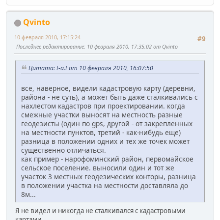
Qvinto
10 февраля 2010, 17:15:24
#9
Последнее редактирование
: 10 февраля 2010, 17:35:02 от Qvinto
Цитата: t-a.t от 10 февраля 2010, 16:07:50
все, наверное, видели кадастровую карту (деревни,
района - не суть), а может быть даже сталкивались с
нахлестом кадастров при проектировании. когда
смежные участки выносят на местность разные
геодезисты (один по gps, другой - от закрепленных
на местности пунктов, третий - как-нибудь еще)
разница в положении одних и тех же точек может
существенно отличаться.
как пример - нарофоминский район, первомайское
сельское поселение. выносили один и тот же
участок 3 местных геодезических конторы, разница
в положении участка на местности доставляла до
8м...
Я не видел и никогда не сталкивался с кадастровыми
картами.