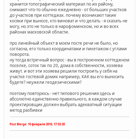
хранится топографический материал по их району,
снимают что-то обычно ежедневно - от больших участков
до участков при коттеджах. почему возникают такие
косяки при выносе, кто виноват и что делать - я сказать не
могу, но это не только в нарофоминском, но и во всех
районах масковской области.
про линейный объект в моем посте речи не было, но
согласна, его только координатами и пикетажом с углами
поворота.
ну тогда встречный вопрос - вы в построенном коттеджном
поселке, соток так по 20, дома в собственности, хозяева
живут. и вот эти хозяева решили построить у себя на
участке гостевой домик например, КАК вы его выносить
будете? неужели геодезическими?
поэтому повторюсь - нет типового решения здесь и
абсолютно единственно правильного, в каждом случае
проектировщик должен выбрать адекватный ситуации
метод разбивки
Post Merge:
10 февраля 2010, 17:53:20