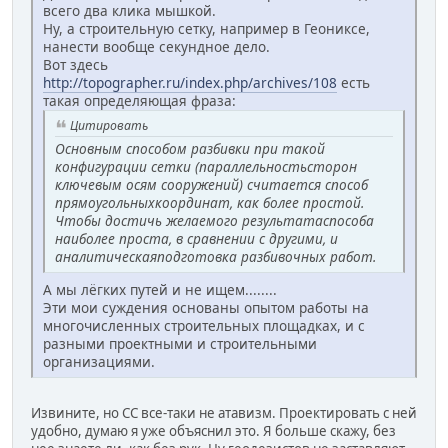
всего два клика мышкой.
Ну, а строительную сетку, например в Геониксе,
нанести вообще секундное дело.
Вот здесь
http://topographer.ru/index.php/archives/108
есть
такая определяющая фраза:
Цитировать
Основным способом разбивки при такой
конфигурации сетки (параллельностьсторон
ключевым осям сооружений) считается способ
прямоугольныхкоординат, как более простой.
Чтобы достичь желаемого результатаспособа
наиболее проста, в сравнении с другими, и
аналитическаяподготовка разбивочных работ.
А мы лёгких путей и не ищем........
Эти мои суждения основаны опытом работы на
многочисленных строительных площадках, и с
разными проектными и строительными
организациями.
Извините, но СС все-таки не атавизм. Проектировать с ней
удобно, думаю я уже объяснил это. Я больше скажу, без