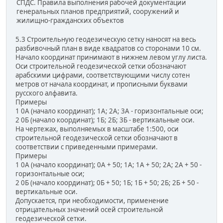
СПДС. Правила выполнения рабочей документации
генеральных планов предприятий, сооружений и
жилищно-гражданских объектов
5.3 Строительную геодезическую сетку наносят на весь
разбивочный план в виде квадратов со сторонами 10 см.
Начало координат принимают в нижнем левом углу листа.
Оси строительной геодезической сетки обозначают
арабскими цифрами, соответствующими числу сотен
метров от начала координат, и прописными буквами
русского алфавита.
Примеры
1 0А (начало координат); 1А; 2А; 3А - горизонтальные оси;
2 0Б (начало координат); 1Б; 2Б; 3Б - вертикальные оси.
На чертежах, выполняемых в масштабе 1:500, оси
строительной геодезической сетки обозначают в
соответствии с приведенными примерами.
Примеры
1 0А (начало координат); 0А + 50; 1А; 1А + 50; 2А; 2А + 50 -
горизонтальные оси;
2 0Б (начало координат); 0Б + 50; 1Б; 1Б + 50; 2Б; 2Б + 50 -
вертикальные оси.
Допускается, при необходимости, применение
отрицательных значений осей строительной
геодезической сетки.