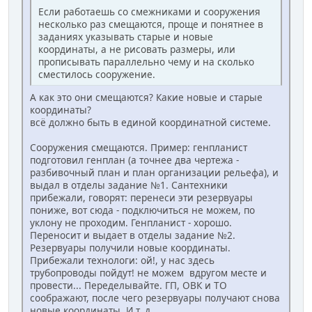
Если работаешь со смежниками и сооружения
несколько раз смещаются, проще и понятнее в
заданиях указывать старые и новые
координаты, а не рисовать размеры, или
прописывать параллельно чему и на сколько
сместилось сооружение.
А как это они смещаются? Какие новые и старые
координаты?
всё должно быть в единой координатной системе.
Сооружения смещаются. Пример: генпланист
подготовил генплан (а точнее два чертежа -
разбивочный план и план организации рельефа), и
выдал в отделы задание №1. Сантехники
прибежали, говорят: перенеси эти резервуары
пониже, вот сюда - подключиться не можем, по
уклону не проходим. Генпланист - хорошо.
Переносит и выдает в отделы задание №2.
Резервуары получили новые координаты.
Прибежали технологи: ой!, у нас здесь
трубопроводы пойдут! не можем вдругом месте и
провести... Переделывайте. ГП, ОВК и ТО
соображают, после чего резервуары получают снова
новые координаты. И т. д.