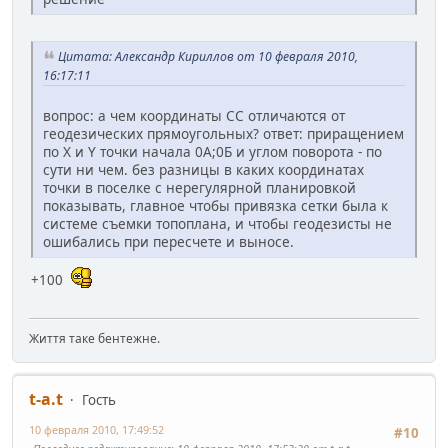
Цитата: Александр Кириллов от 10 февраля 2010,
16:17:11
вопрос: а чем координаты СС отличаются от
геодезических прямоугольных? ответ: приращением
по X и Y точки начала 0А;0Б и углом поворота - по
сути ни чем. без разницы в каких координатах
точки в поселке с нерегулярной планировкой
показывать, главное чтобы привязка сетки была к
системе съемки топоплана, и чтобы геодезисты не
ошибались при пересчете и выносе.
+100
Життя таке бентежне.
t-a.t
Гость
10 февраля 2010, 17:49:52
#10