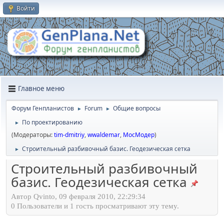
Войти
Главное меню
Форум Генпланистов
Forum
Общие вопросы
►
►
По проектированию
►
(Модераторы:
tim-dmitriy
,
wwaldemar
,
МосМодер
)
Строительный разбивочный базис. Геодезическая сетка
►
Строительный разбивочный
базис. Геодезическая сетка
Автор Qvinto, 09 февраля 2010, 22:29:34
0 Пользователи и 1 гость просматривают эту тему.