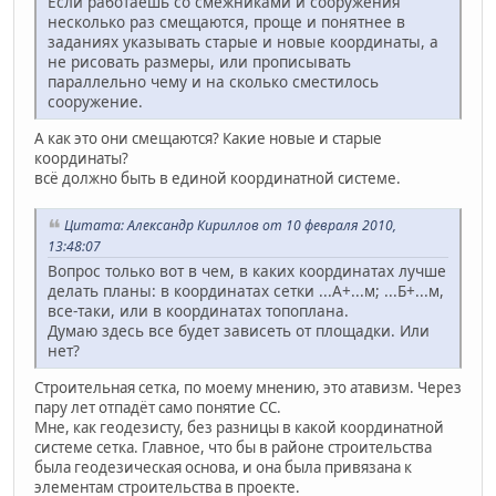
Если работаешь со смежниками и сооружения
несколько раз смещаются, проще и понятнее в
заданиях указывать старые и новые координаты, а
не рисовать размеры, или прописывать
параллельно чему и на сколько сместилось
сооружение.
А как это они смещаются? Какие новые и старые
координаты?
всё должно быть в единой координатной системе.
Цитата: Александр Кириллов от 10 февраля 2010,
13:48:07
Вопрос только вот в чем, в каких координатах лучше
делать планы: в координатах сетки ...А+...м; ...Б+...м,
все-таки, или в координатах топоплана.
Думаю здесь все будет зависеть от площадки. Или
нет?
Строительная сетка, по моему мнению, это атавизм. Через
пару лет отпадёт само понятие СС.
Мне, как геодезисту, без разницы в какой координатной
системе сетка. Главное, что бы в районе строительства
была геодезическая основа, и она была привязана к
элементам строительства в проекте.