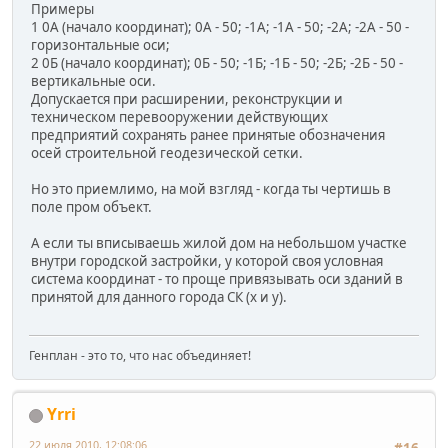
Примеры
1 0А (начало координат); 0А - 50; -1А; -1А - 50; -2А; -2А - 50 -
горизонтальные оси;
2 0Б (начало координат); 0Б - 50; -1Б; -1Б - 50; -2Б; -2Б - 50 -
вертикальные оси.
Допускается при расширении, реконструкции и
техническом перевооружении действующих
предприятий сохранять ранее принятые обозначения
осей строительной геодезической сетки.
Но это приемлимо, на мой взгляд - когда ты чертишь в
поле пром объект.
А если ты вписываешь жилой дом на небольшом участке
внутри городской застройки, у которой своя условная
система координат - то проще привязывать оси зданий в
принятой для данного города СК (х и у).
Генплан - это то, что нас объединяет!
Yrri
22 июля 2010, 12:08:06