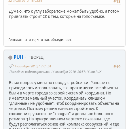
22 июля 2010, 15:02:56
#18
Думаю, что к углу забора тоже может быть удобно, а потом
привязать строит СК к тем, которые на топосъемке.
Генплан - это то, что нас объединяет!
PUH
ТВОРЕЦ
14 октября 2010, 17:01:01
#19
Последнее редактирование
: 14 октября 2010, 20:57:16 от PUH
Встал вопрос у меня по поводу стройсетки. Раньше не
приходилось использовать, т.к. практически все объекты
были в черте города со своей системой координат. Но
имеется земельный участок. Координаты слишком
"длинные / не удобные", чтоб координировать объекты на
чертеже. Поэтому решил нанести стройсетку. К
сожалению, участок не "квадрат" и довольно большого
размера :) На прикрепленном чертеже показаны , где
будут располагаться основной комплекс сооружений и где