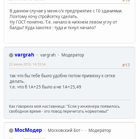
#16
В данном случае у меня с/х предприятие с 10 зданиями.
Поэтому хочу стройсетку сделать.
Ну ГОСТ понятно. Т.е. начало в нижнем левом углу от
балды? Куда захотел - туда и ткнул начало?
vargrah
vargrah
Модератор
22 июля 2010, 14:33:54
#17
так что бы тебе было удобно потом привязку к сетке
делать.
т.е. что б 1А+25 было а не 1А+25,49
Как говорила моя наставница: "Если у инженера появилось
свободное время - это повод перечитать нормативы!"
МосМодер
Московский Бот -
Модератор