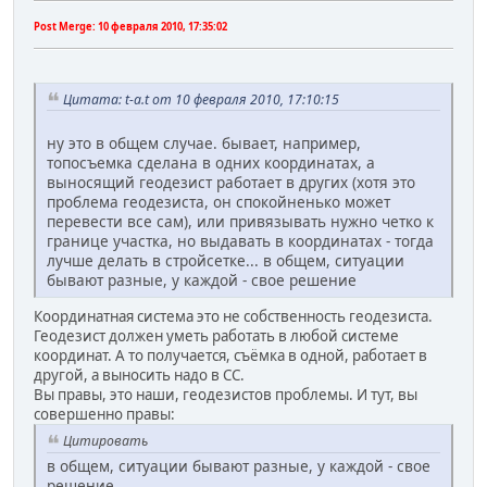
Post Merge:
10 февраля 2010, 17:35:02
Цитата: t-a.t от 10 февраля 2010, 17:10:15
ну это в общем случае. бывает, например,
топосъемка сделана в одних координатах, а
выносящий геодезист работает в других (хотя это
проблема геодезиста, он спокойненько может
перевести все сам), или привязывать нужно четко к
границе участка, но выдавать в координатах - тогда
лучше делать в стройсетке... в общем, ситуации
бывают разные, у каждой - свое решение
Координатная система это не собственность геодезиста.
Геодезист должен уметь работать в любой системе
координат. А то получается, съёмка в одной, работает в
другой, а выносить надо в СС.
Вы правы, это наши, геодезистов проблемы. И тут, вы
совершенно правы:
Цитировать
в общем, ситуации бывают разные, у каждой - свое
решение