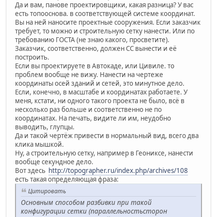
Да и вам, панове проектировщики, какая разница? У вас
есть топооснова. в соответствующей системе координат.
Вы на ней наносите проектные сооружения. Если заказчик
требует, то можно и строительную сетку нанести. Или по
требованию ГОСТА (не знаю какого, просветите).
Заказчик, соответственно, должен СС вынести и её
построить.
Если вы проектируете в Автокаде, или Цивиле. то
проблем вообще не вижу. Нанести на чертеже
координаты осей зданий и сетей, это минутное дело.
Если, конечно, в масштабе и координатах работаете. У
меня, кстати, ни одного такого проекта не было, всё в
несколько раз больше и соответственно не по
координатах. На печать, видите ли им, неудобно
выводить, глупцы.
Да и такой чертёж привести в нормальный вид, всего два
клика мышкой.
Ну, а строительную сетку, например в Геониксе, нанести
вообще секундное дело.
Вот здесь
http://topographer.ru/index.php/archives/108
есть такая определяющая фраза:
Цитировать
Основным способом разбивки при такой
конфигурации сетки (параллельностьсторон