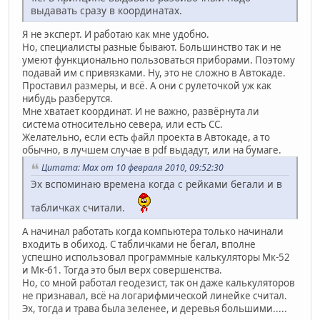
выдавать сразу в координатах.
Я не эксперт. И работаю как мне удобно.
Но, специалисты разные бывают. Большинство так и не
умеют функционально пользоваться приборами. Поэтому
подавай им с привязками. Ну, это не сложно в Автокаде.
Проставил размеры, и всё. А они с рулеточкой уж как
нибудь разберутся.
Мне хватает координат. И не важно, развёрнута ли
система относительно севера, или есть СС.
Желательно, если есть файл проекта в Автокаде, а то
обычно, в лучшем случае в pdf выдадут, или на бумаге.
Цитата: Max от 10 февраля 2010, 09:52:30
Эх вспоминаю времена когда с рейками бегали и в
табличках считали.
А начинал работать когда компьютера только начинали
входить в обиход. С табличками не бегал, вполне
успешно использовал программные калькуляторы Мк-52
и Мк-61. Тогда это был верх совершенства.
Но, со мной работал геодезист, так он даже калькуляторов
не признавал, всё на логарифмической линейке считал.
Эх, тогда и трава была зеленее, и деревья большими.....