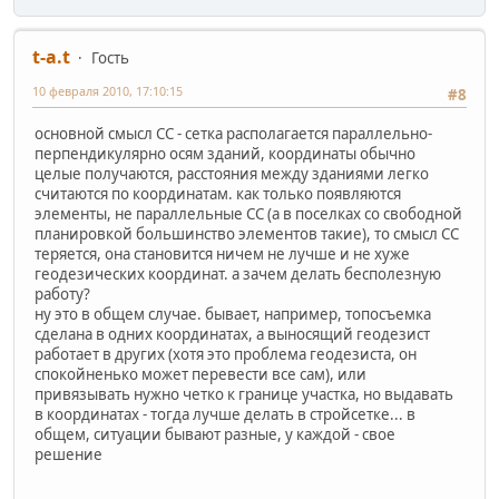
t-a.t
Гость
10 февраля 2010, 17:10:15
#8
основной смысл СС - сетка располагается параллельно-
перпендикулярно осям зданий, координаты обычно
целые получаются, расстояния между зданиями легко
считаются по координатам. как только появляются
элементы, не параллельные СС (а в поселках со свободной
планировкой большинство элементов такие), то смысл СС
теряется, она становится ничем не лучше и не хуже
геодезических координат. а зачем делать бесполезную
работу?
ну это в общем случае. бывает, например, топосъемка
сделана в одних координатах, а выносящий геодезист
работает в других (хотя это проблема геодезиста, он
спокойненько может перевести все сам), или
привязывать нужно четко к границе участка, но выдавать
в координатах - тогда лучше делать в стройсетке... в
общем, ситуации бывают разные, у каждой - свое
решение