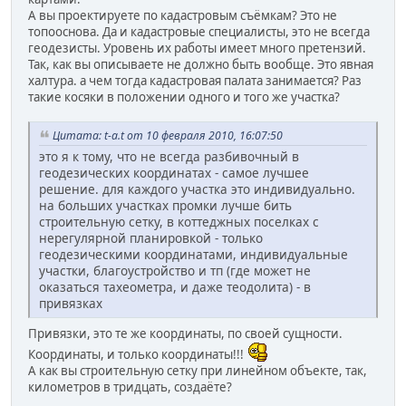
А вы проектируете по кадастровым съёмкам? Это не
топооснова. Да и кадастровые специалисты, это не всегда
геодезисты. Уровень их работы имеет много претензий.
Так, как вы описываете не должно быть вообще. Это явная
халтура. а чем тогда кадастровая палата занимается? Раз
такие косяки в положении одного и того же участка?
Цитата: t-a.t от 10 февраля 2010, 16:07:50
это я к тому, что не всегда разбивочный в
геодезических координатах - самое лучшее
решение. для каждого участка это индивидуально.
на больших участках промки лучше бить
строительную сетку, в коттеджных поселках с
нерегулярной планировкой - только
геодезическими координатами, индивидуальные
участки, благоустройство и тп (где может не
оказаться тахеометра, и даже теодолита) - в
привязках
Привязки, это те же координаты, по своей сущности.
Координаты, и только координаты!!!
А как вы строительную сетку при линейном объекте, так,
километров в тридцать, создаёте?