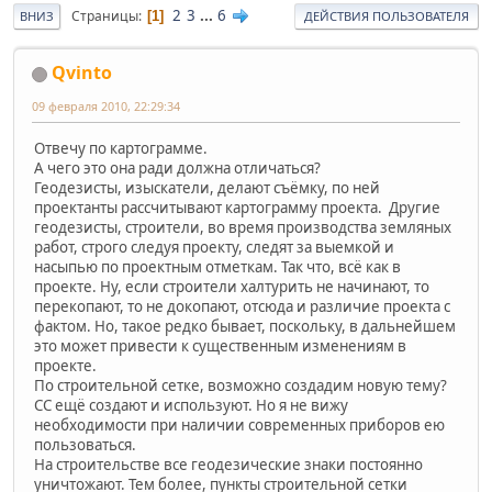
2
3
...
6
Страницы
1
ВНИЗ
ДЕЙСТВИЯ ПОЛЬЗОВАТЕЛЯ
Qvinto
09 февраля 2010, 22:29:34
Отвечу по картограмме.
А чего это она ради должна отличаться?
Геодезисты, изыскатели, делают съёмку, по ней
проектанты рассчитывают картограмму проекта. Другие
геодезисты, строители, во время производства земляных
работ, строго следуя проекту, следят за выемкой и
насыпью по проектным отметкам. Так что, всё как в
проекте. Ну, если строители халтурить не начинают, то
перекопают, то не докопают, отсюда и различие проекта с
фактом. Но, такое редко бывает, поскольку, в дальнейшем
это может привести к существенным изменениям в
проекте.
По строительной сетке, возможно создадим новую тему?
СС ещё создают и используют. Но я не вижу
необходимости при наличии современных приборов ею
пользоваться.
На строительстве все геодезические знаки постоянно
уничтожают. Тем более, пункты строительной сетки