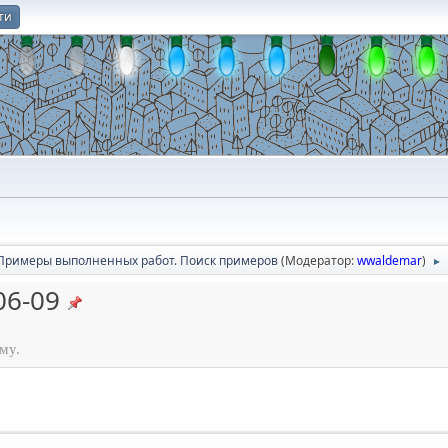
ти
О
Примеры выполненных работ. Поиск примеров
(Модератор:
wwaldemar
)
►
06-09
му.