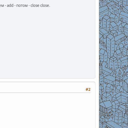
 - add - потом - close close.
#2