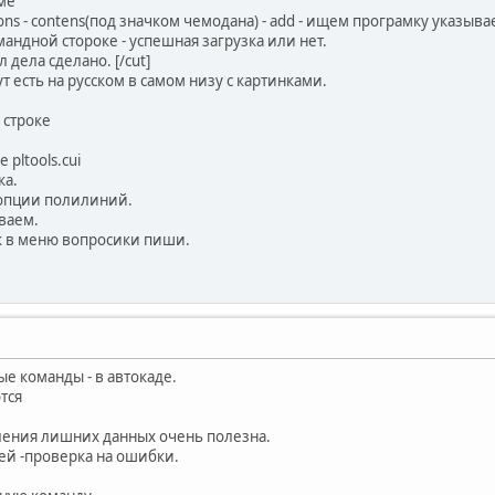
ме
ations - contens(под значком чемодана) - add - ищем програмку указываем
андной стороке - успешная загрузка или нет.
л дела сделано. [/cut]
ут есть на русском в самом низу с картинками.
 строке
pltools.cui
ка.
 опции полилиний.
ваем.
к в меню вопросики пиши.
е команды - в автокаде.
тся
аления лишних данных очень полезна.
 ней -проверка на ошибки.