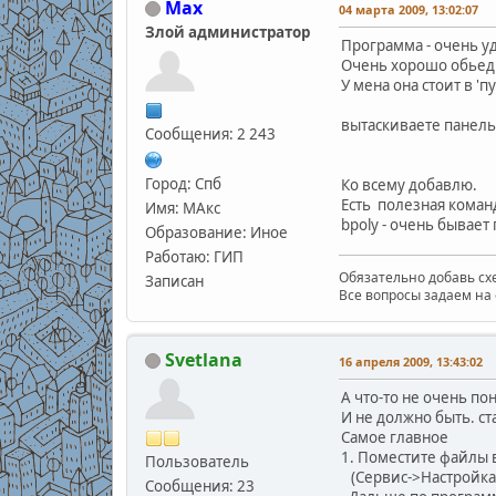
Max
04 марта 2009, 13:02:07
Злой администратор
Программа - очень у
Очень хорошо обьеди
У мена она стоит в 'пу
вытаскиваете панельк
Сообщения: 2 243
Город: Спб
Ко всему добавлю.
Есть полезная коман
Имя: МАкс
bpoly - очень бывает
Образование: Иное
Работаю: ГИП
Обязательно добавь схе
Записан
Все вопросы задаем на 
Svetlana
16 апреля 2009, 13:43:02
А что-то не очень по
И не должно быть. ст
Самое главное
1. Поместите файлы 
Пользователь
(Сервис->Настройка
Сообщения: 23