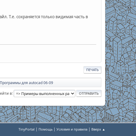
л. Т.е. сохраняется только видимая часть в
ПЕЧАТЬ
Программы для autocad 06-09
ейти в
|
|
|
TinyPortal
Помощь
Условия и правила
Вверх ▲