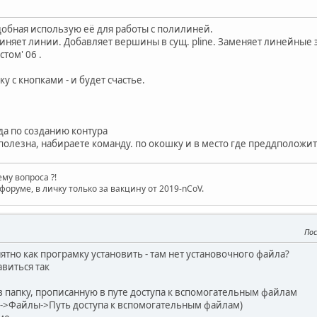
добная использую её для работы с полилиней.
няет линии. Добавляет вершины в сущ. pline. Заменяет линейные 
стом' 06 .
у с кнопками - и будет счастье.
да по созданию контура
 полезна, набираете команду. по окошку и в место где преддположит
му вопроса ?!
форуме, в личку только за вакцину от 2019-nCoV.
Пос
нятно как програмку установить - там нет установочного файла?
авиться так
в папку, прописанную в путе доступа к вспомогательным файлам
->Файлы->Путь доступа к вспомогательным файлам)