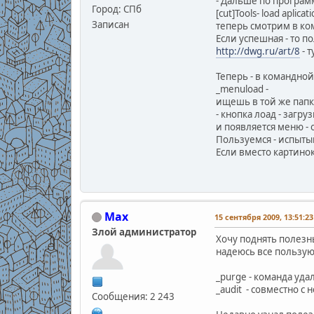
- Дальше по програм
Город: СПб
[cut]Tools- load aplic
Записан
теперь смотрим в ком
Если успешная - то по
http://dwg.ru/art/8
- т
Теперь - в командной
_menuload -
ищешь в той же папке 
- кнопка лоад - загруз
и появляется меню -
Пользуемся - испыты
Если вместо картино
Max
15 сентября 2009, 13:51:23
Злой администратор
Хочу поднять полезны
надеюсь все пользую
_purge - команда уд
_audit - совместно с
Сообщения: 2 243