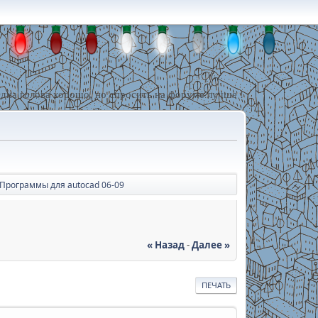
дна голова хорошо, но спросить на форуме лучше !
Программы для autocad 06-09
« Назад
-
Далее »
ПЕЧАТЬ