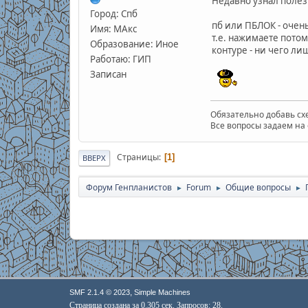
Недавно узнал поле
Город: Спб
пб или ПБЛОК - очен
Имя: МАкс
т.е. нажимаете потом
Образование: Иное
контуре - ни чего ли
Работаю: ГИП
Записан
Обязательно добавь схе
Все вопросы задаем на 
Страницы
1
ВВЕРХ
Форум Генпланистов
Forum
Общие вопросы
►
►
►
,
SMF 2.1.4 © 2023
Simple Machines
Страница создана за 0.305 сек. Запросов: 28.