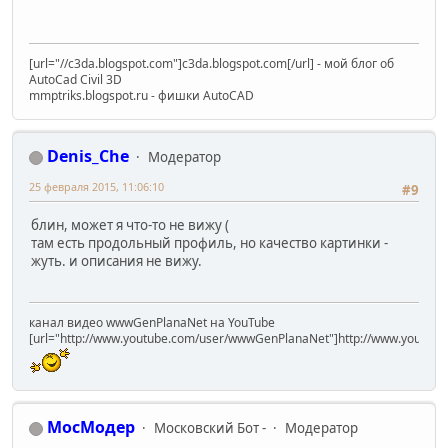
[url="//c3da.blogspot.com"]c3da.blogspot.com[/url] - мой блог об
AutoCad Civil 3D
mmptriks.blogspot.ru - фишки AutoCAD
Denis_Che
Модератор
25 февраля 2015, 11:06:10
#9
блин, может я что-то не вижу (
там есть продольный профиль, но качество картинки -
жуть. и описания не вижу.
канал видео wwwGenPlanaNet на YouTube
[url="http://www.youtube.com/user/wwwGenPlanaNet"]http://www.youtub
МосМодер
Московский Бот -
Модератор