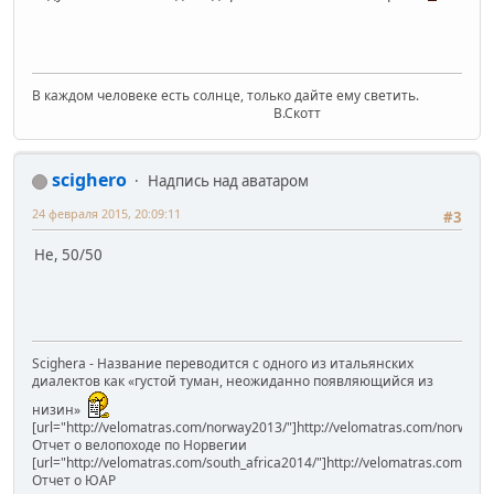
В каждом человеке есть солнце, только дайте ему светить.
В.Скотт
scighero
Надпись над аватаром
24 февраля 2015, 20:09:11
#3
Не, 50/50
Scighera - Название переводится с одного из итальянских
диалектов как «густой туман, неожиданно появляющийся из
низин»
[url="http://velomatras.com/norway2013/"]http://velomatras.com/norway20
Отчет о велопоходе по Норвегии
[url="http://velomatras.com/south_africa2014/"]http://velomatras.com/sout
Отчет о ЮАР