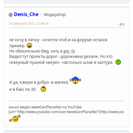
Denis_Che
Модератор
24 февраля 2015, 22:48:58
#4
не хочу в личку - хочется чтоб и на форуме остался
пример.
Не обязательно dwg, хоть в jpg :)))
Видел тут проекты дорог - дорожники делали. Но это
северный пушной зверек - настолько шлак и халтура.
И да, я верю в добро и магию)
и в бакс по 30
канал видео wwwGenPlanaNet на YouTube
[url="http://www.youtube.com/user/wwwGenPlanaNet"]http://www.youtub