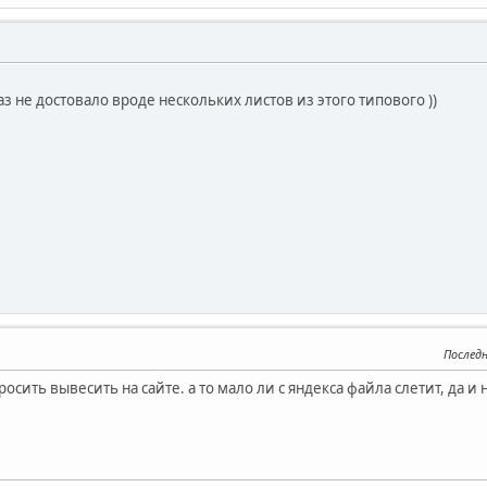
аз не достовало вроде нескольких листов из этого типового ))
Послед
осить вывесить на сайте. а то мало ли с яндекса файла слетит, да и 