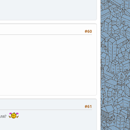
#60
#61
оля?