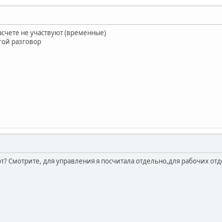
асчете не участвуют (временные)
гой разговор
т? Смотрите, для управления я посчитала отдельно,для рабочих отде