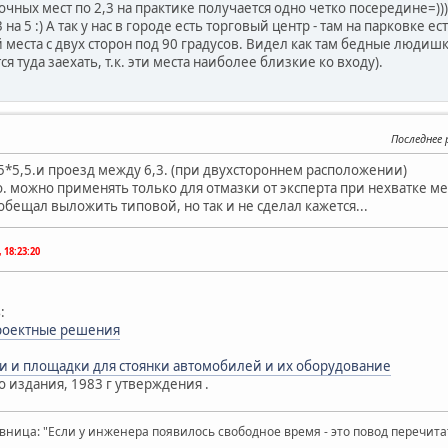
очных мест по 2,3 на практике получается одно четко посередине=)))
 на 5 :) А так у нас в городе есть торговый центр - там на парковке 
 места с двух сторон под 90 градусов. Видел как там бедные людиш
я туда заехать, т.к. эти места наиболее близкие ко входу).
Последнее
,5*5,5.и проезд между 6,3. (при двухстороннем расположении)
о. можно применять только для отмазки от эксперта при нехватке ме
обещал выложить типовой, но так и не сделал кажется...
 18:23:20
:
роектные решения
и и площадки для стоянки автомобилей и их оборудование
го издания, 1983 г утверждения .
вница: "Если у инженера появилось свободное время - это повод перечит