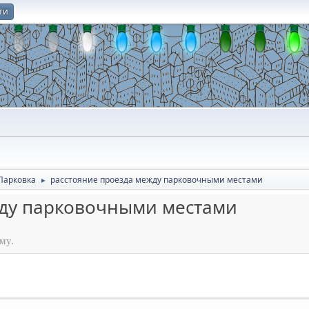
ти
О
Парковка
расстояние проезда между парковочными местами
►
жду парковочными местами
му.