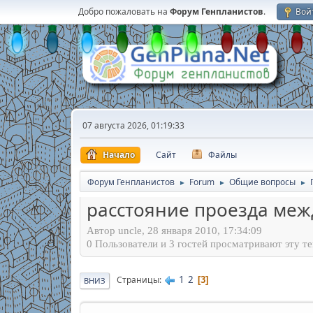
Добро пожаловать на
Форум Генпланистов
.
Вой
07 августа 2026, 01:19:33
Начало
Сайт
Файлы
Форум Генпланистов
Forum
Общие вопросы
►
►
►
расстояние проезда ме
Автор uncle, 28 января 2010, 17:34:09
0 Пользователи и 3 гостей просматривают эту те
1
2
Страницы
3
ВНИЗ