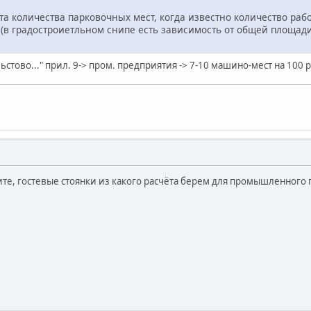
та количества парковочных мест, когда известно количество раб
в градостроиетльном снипе есть зависимость от общей площади,
стово..." прил. 9-> пром. предприятия -> 7-10 машино-мест на 100
те, гостевые стоянки из какого расчёта берем для промышленного