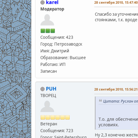
karel
28 сентября 2010, 15:47:40
Модератор
Спасибо за уточнение
стоянками, т.к. врод
Сообщения: 423
Город: Петрозаводск
Имя: Дмитрий
Образование: Высшее
Работаю: ИП
Записан
PUH
28 сентября 2010, 15:56:21
ТВОРЕЦ
Цитата: Руслан от
Т.о. для обеспчен
Ветеран
условиях.
Сообщения: 723
Ну 2,3 конечно жестк
Город: Saint-Petersburg