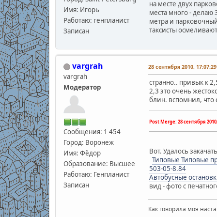
на месте двух парков
Имя: Игорь
места много - делаю 3
Работаю: генпланист
метра и парковочный
таксисты осмеливаютс
Записан
vargrah
28 сентября 2010, 17:07:29
vargrah
странно.. привык к 2
Модератор
2,3 это очень жесток
блин. вспомнил, что 
Post Merge:
28 сентября 2010,
Сообщения: 1 454
Город: Воронеж
Вот. Удалось закачать
Имя: Фёдор
Типовые Типовые п
Образование: Высшее
503-05-8.84
Работаю: Генпланист
Автобусные остановк
Записан
вид - фото с печатно
Как говорила моя наста