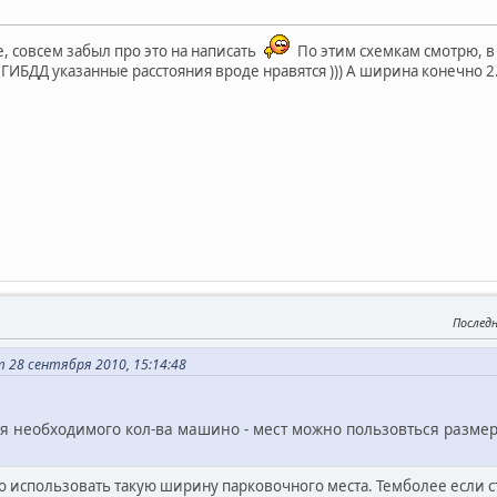
, совсем забыл про это на написать
По этим схемкам смотрю, в
е ГИБДД указанные расстояния вроде нравятся ))) А ширина конечно 2.
Послед
 28 сентября 2010, 15:14:48
ия необходимого кол-ва машино - мест можно пользовться разм
о использовать такую ширину парковочного места. Темболее если ст