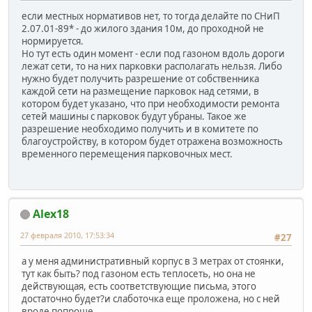
если местных нормативов нет, то тогда делайте по СНиП
2.07.01-89* - до жилого здания 10м, до проходной не
нормируется.
Но тут есть один момент - если под газоном вдоль дороги
лежат сети, то на них парковки располагать нельзя. Либо
нужно будет получить разрешение от собственника
каждой сети на размещение парковок над сетями, в
котором будет указано, что при необходимости ремонта
сетей машины с парковок будут убраны. Такое же
разрешение необходимо получить и в комитете по
благоустройству, в котором будет отражена возможность
временного перемещения парковочных мест.
Alex18
27 февраля 2010, 17:53:34
#27
а у меня административный корпус в 3 метрах от стоянки,
тут как быть? под газоном есть теплосеть, но она не
действующая, есть соответствующие письма, этого
достаточно будет?и слаботочка еще проложена, но с ней
вроде попроще.....