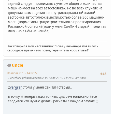
зданий следует принимать с учетом общего количества
машино-мест на всех автостоянках, но во всех случаях не
допуская размещения во внутриквартальной жилой
застройке автостоянок вместимостью более 300 машино-
мест. (нормативы градостроительного проеткирования
Ростовской области) (толи у меня СанПиН старый.. толи так
ищу - но в нём не нашёл)
Как говорила моя наставница: "Если у инженера появилось
свободное время - это повод перечитать нормативы!"
uncle
06 июля 2010, 14:02:22
#46
Последнее редактирование
: 06 июля 2010, 14:09:51 от uncle
2
vargrah
:толи у меня СанПиН старый..
в точку )) теперь таких точных цифр не написано. (все
сводится что нужно делать расчеты в каждом случае ((