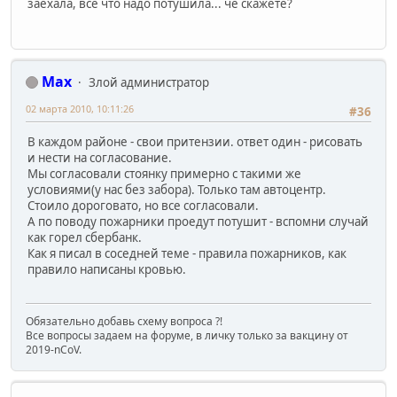
заехала, все что надо потушила... чё скажете?
Max
Злой администратор
02 марта 2010, 10:11:26
#36
В каждом районе - свои притензии. ответ один - рисовать
и нести на согласование.
Мы согласовали стоянку примерно с такими же
условиями(у нас без забора). Только там автоцентр.
Стоило дороговато, но все согласовали.
А по поводу пожарники проедут потушит - вспомни случай
как горел сбербанк.
Как я писал в соседней теме - правила пожарников, как
правило написаны кровью.
Обязательно добавь схему вопроса ?!
Все вопросы задаем на форуме, в личку только за вакцину от
2019-nCoV.