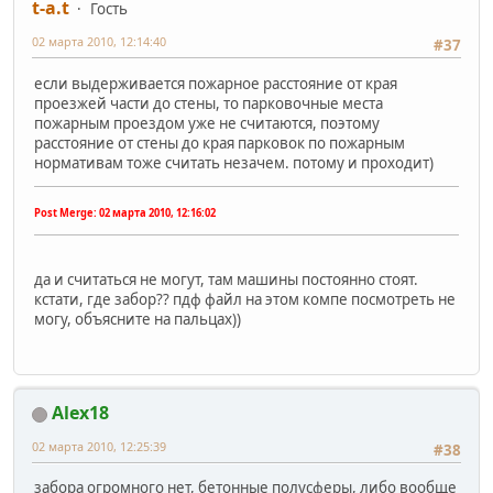
t-a.t
Гость
02 марта 2010, 12:14:40
#37
если выдерживается пожарное расстояние от края
проезжей части до стены, то парковочные места
пожарным проездом уже не считаются, поэтому
расстояние от стены до края парковок по пожарным
нормативам тоже считать незачем. потому и проходит)
Post Merge:
02 марта 2010, 12:16:02
да и считаться не могут, там машины постоянно стоят.
кстати, где забор?? пдф файл на этом компе посмотреть не
могу, объясните на пальцах))
Alex18
02 марта 2010, 12:25:39
#38
забора огромного нет, бетонные полусферы, либо вообще