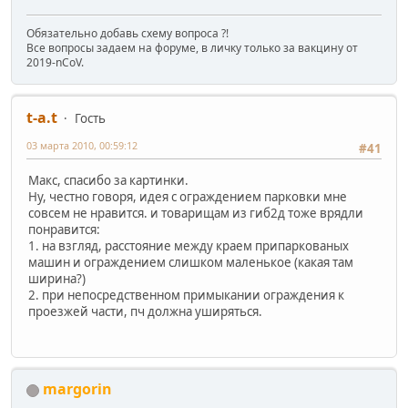
Обязательно добавь схему вопроса ?!
Все вопросы задаем на форуме, в личку только за вакцину от
2019-nCoV.
t-a.t
Гость
03 марта 2010, 00:59:12
#41
Макс, спасибо за картинки.
Ну, честно говоря, идея с ограждением парковки мне
совсем не нравится. и товарищам из гиб2д тоже врядли
понравится:
1. на взгляд, расстояние между краем припаркованых
машин и ограждением слишком маленькое (какая там
ширина?)
2. при непосредственном примыкании ограждения к
проезжей части, пч должна уширяться.
margorin