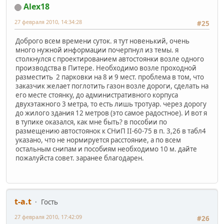
Alex18
27 февраля 2010, 14:34:28
#25
Доброго всем времени суток. я тут новенький, очень
много нужной информации почерпнул из темы. я
столкнулся с проектированием автостоянки возле одного
производства в Питере. Необходимо возле проходной
разместить 2 парковки на 8 и 9 мест. проблема в том, что
заказчик желает поглотить газон возле дороги, сделать на
его месте стоянку, до административного корпуса
двухэтажного 3 метра, то есть лишь тротуар. через дорогу
до жилого здания 12 метров (это самое радостное). И вот я
в тупике оказался, как мне быть? в пособии по
размещению автостоянок к СНиП II-60-75 в п. 3,26 в табл4
указано, что не нормируется расстояние, а по всем
остальным снипам и пособиям необходимо 10 м. дайте
пожалуйста совет. заранее благодарен.
t-a.t
Гость
27 февраля 2010, 17:42:09
#26