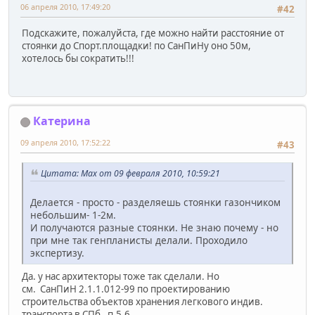
06 апреля 2010, 17:49:20
#42
Подскажите, пожалуйста, где можно найти расстояние от
стоянки до Спорт.площадки! по СанПиНу оно 50м,
хотелось бы сократить!!!
Катерина
09 апреля 2010, 17:52:22
#43
Цитата: Max от 09 февраля 2010, 10:59:21
Делается - просто - разделяешь стоянки газончиком
небольшим- 1-2м.
И получаются разные стоянки. Не знаю почему - но
при мне так генпланисты делали. Проходило
экспертизу.
Да. у нас архитекторы тоже так сделали. Но
см. СанПиН 2.1.1.012-99 по проектированию
строительства объектов хранения легкового индив.
транспорта в СПб. п.5.6.