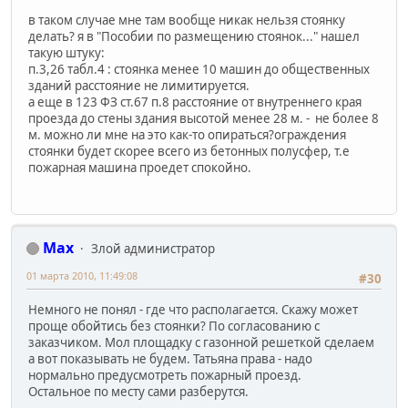
в таком случае мне там вообще никак нельзя стоянку
делать? я в "Пособии по размещению стоянок..." нашел
такую штуку:
п.3,26 табл.4 : стоянка менее 10 машин до общественных
зданий расстояние не лимитируется.
а еще в 123 ФЗ ст.67 п.8 расстояние от внутреннего края
проезда до стены здания высотой менее 28 м. - не более 8
м. можно ли мне на это как-то опираться?ограждения
стоянки будет скорее всего из бетонных полусфер, т.е
пожарная машина проедет спокойно.
Max
Злой администратор
01 марта 2010, 11:49:08
#30
Немного не понял - где что располагается. Скажу может
проще обойтись без стоянки? По согласованию с
заказчиком. Мол площадку с газонной решеткой сделаем
а вот показывать не будем. Татьяна права - надо
нормально предусмотреть пожарный проезд.
Остальное по месту сами разберутся.