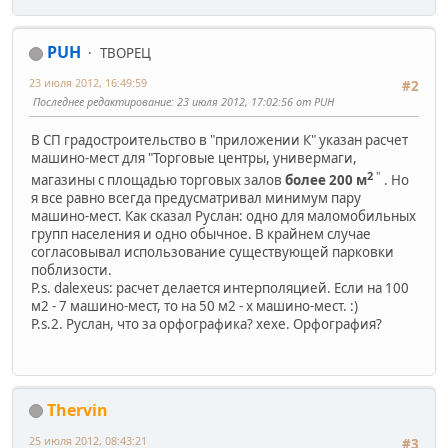
PUH
ТВОРЕЦ
23 июля 2012, 16:49:59
#2
Последнее редактирование
: 23 июля 2012, 17:02:56 от PUH
В СП градостроительство в "приложении К" указан расчет
машино-мест для "Торговые центры, универмаги,
2
"
магазины с площадью торговых залов
более 200 м
. Но
я все равно всегда предусматривал минимум пару
машино-мест. Как сказал Руслан: одно для маломобильных
групп населения и одно обычное. В крайнем случае
согласовывал использование существующей парковки
поблизости.
P.s. dalexeus: расчет делается интерполяцией. Если на 100
м2 - 7 машино-мест, то на 50 м2 - х машино-мест. :)
P.s.2. Руслан, что за орфографика? хехе. Орфография?
Thervin
25 июля 2012, 08:43:21
#3