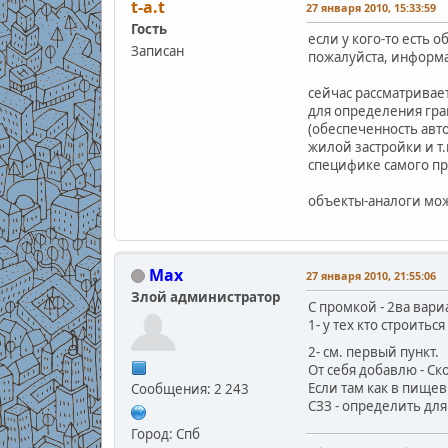
t-a.t
27 января 2010, 15:33:59
Гость
если у кого-то есть
Записан
пожалуйста, информ
сейчас рассматривае
для определения гра
(обеспеченность авт
жилой застройки и т
специфике самого пр
объекты-аналоги мож
Max
27 января 2010, 21:55:06
Злой администратор
С промкой - 2ва вариа
1- у тех кто строитьс
2- см. первый пункт.
От себя добавлю - Ск
Если там как в пищев
Сообщения: 2 243
СЗЗ - определить дл
Город: Спб