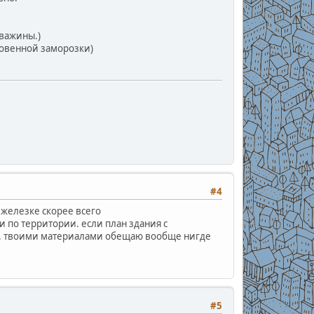
кважины.)
новенной заморозки)
#4
 железке скорее всего
 по территории. если план здания с
ть. твоими материалами обещаю вообще нигде
#5