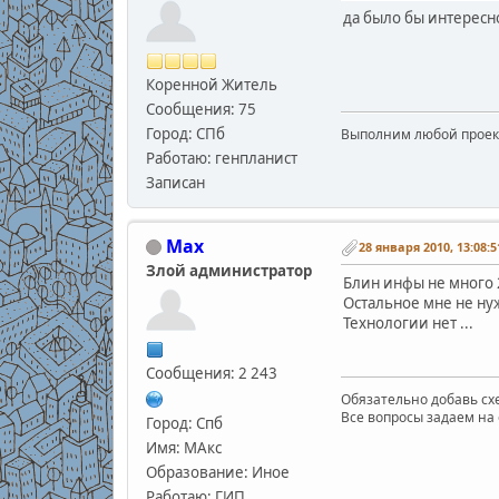
да было бы интересно
Коренной Житель
Сообщения: 75
Город: СПб
Выполним любой проект 
Работаю: генпланист
Записан
Max
28 января 2010, 13:08:5
Злой администратор
Блин инфы не много 2
Остальное мне не ну
Технологии нет ...
Сообщения: 2 243
Обязательно добавь схе
Все вопросы задаем на 
Город: Спб
Имя: МАкс
Образование: Иное
Работаю: ГИП