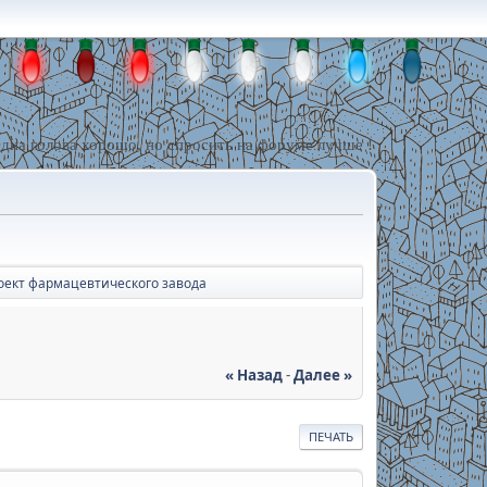
дна голова хорошо, но спросить на форуме лучше !
оект фармацевтического завода
« Назад
-
Далее »
ПЕЧАТЬ