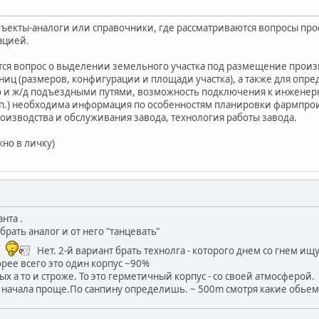
 объекты-аналоги или справочники, где рассматриваются вопросы п
ацией.
тся вопрос о выделении земельного участка под размещение прои
ниц (размеров, конфигурации и площади участка), а также для опре
о и ж/д подъездными путями, возможность подключения к инженер
.п.) необходима информация по особенностям планировки фармпроиз
оизводства и обслуживания завода, технология работы завода.
но в личку)
нта .
я брать аналог и от него "танцевать"
Нет. 2-й вариант брать технолга - которого днем со гнем ищут
орее всего это один корпус ~90%
ых а то и строже. То это герметичный корпус - со своей атмосферой.
я начала проще.По санпину определишь. ~ 500m смотря какие обье