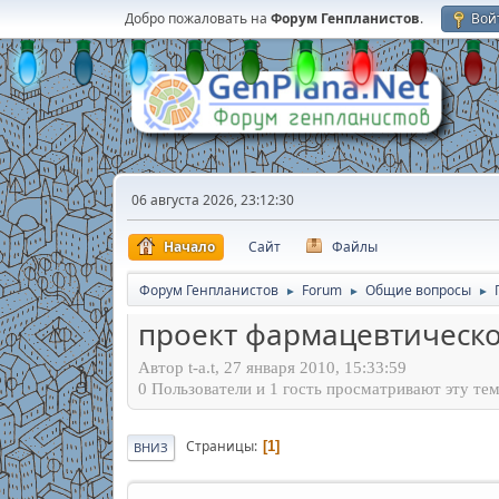
Добро пожаловать на
Форум Генпланистов
.
Вой
06 августа 2026, 23:12:30
Начало
Сайт
Файлы
Форум Генпланистов
Forum
Общие вопросы
►
►
►
проект фармацевтическо
Автор t-a.t, 27 января 2010, 15:33:59
0 Пользователи и 1 гость просматривают эту тем
Страницы
1
ВНИЗ