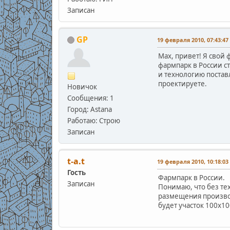
Записан
GP
19 февраля 2010, 07:43:47
Max, привет! Я свой
фармпарк в России с
и технологию поставл
проектируете.
Новичок
Сообщения: 1
Город: Astana
Работаю: Строю
Записан
t-a.t
19 февраля 2010, 10:18:03
Гость
Фармпарк в России.
Записан
Понимаю, что без те
размещения производ
будет участок 100х1