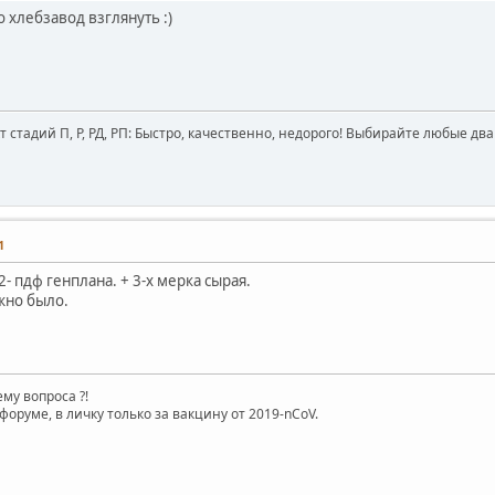
 хлебзавод взглянуть :)
стадий П, Р, РД, РП: Быстро, качественно, недорого! Выбирайте любые два
1
- пдф генплана. + 3-х мерка сырая.
жно было.
му вопроса ?!
форуме, в личку только за вакцину от 2019-nCoV.