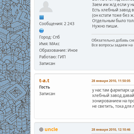
Заем им ж/д если у н
Есть хлебный завод в
(он кстати тоже без 
Отдельным было толь
Сообщения: 2 243
Нужно пиши.
Город: Спб
Обязательно добавь схе
Имя: МАкс
Все вопросы задаем на 
Образование: Иное
Работаю: ГИП
Записан
t-a.t
28 января 2010, 11:50:05
Гость
у нас там фармпарк ц
Записан
хлебный завод давай
зонированием на про
не светить, тока для 
uncle
28 января 2010, 12:10:46