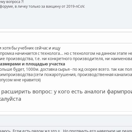
му вопроса ?!
форуме, в личку только за вакцину от 2019-nCoV.
и хотя бы учебник сейчас и ищу
 промка начинается с технолога... но с технологом на данном этапе н
е производства, т.е. ни конкретного производителя, ни наименов
 размерами и площадью участка
больше будет, 1000м. доставка сырья - по жд скорее всего. так как п
 химпроизводства (сети пожаротушения, производственная канализац
рпусом мне нравится)
 расширить вопрос: у кого есть аналоги фармпро
жалуйста
ваюсь. Если есть рядом жд это + . Но протянуть его наверное не реал