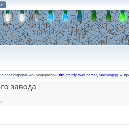
ти
О
По проектированию
(Модераторы:
tim-dmitriy
,
wwaldemar
,
МосМодер
)
пр
►
го завода
у.