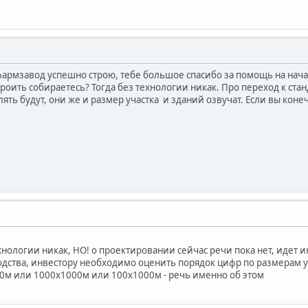
 фармзавод успешно строю, тебе большое спасибо за помощь на нача
троить собираетесь? Тогда без технологии никак. Про переход к ст
ять будут, они же и размер участка и зданий озвучат. Если вы кон
хнологии никак, НО! о проектировании сейчас речи пока нет, идет
ства, инвестору необходимо оценить порядок цифр по размерам у
00м или 1000х1000м или 100х1000м - речь именно об этом