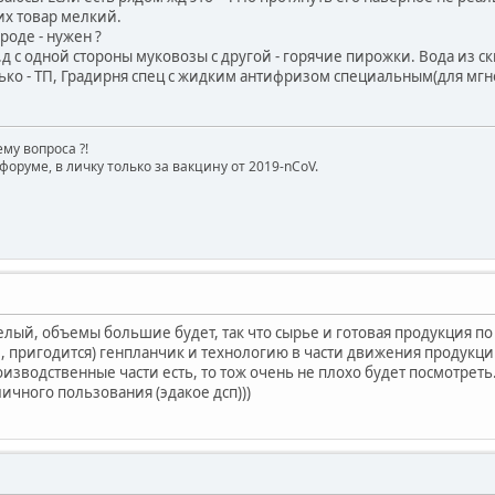
их товар мелкий.
роде - нужен ?
ж.д с одной стороны муковозы с другой - горячие пирожки. Вода из с
ко - ТП, Градирня спец с жидким антифризом специальным(для мг
му вопроса ?!
форуме, в личку только за вакцину от 2019-nCoV.
елый, объемы большие будет, так что сырье и готовая продукция по
, пригодится) генпланчик и технологию в части движения продукции
изводственные части есть, то тож очень не плохо будет посмотре
личного пользования (эдакое дсп)))