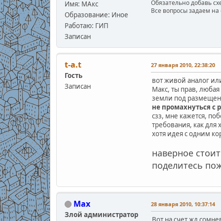
Обязательно добавь схе
Имя: МАкс
Все вопросы задаем на 
Образование: Иное
Работаю: ГИП
Записан
t-a.t
27 января 2010, 22:38:20
Гость
вот живой аналог ил
Записан
Макс, ты прав, любая
земли под размещени
не промахнуться с
сзз, мне кажется, по
требования, как для
хотя идея с одним ко
наверное стоит
поделитесь по
Max
28 января 2010, 10:37:14
Злой администратор
Вот на счет жд сомне