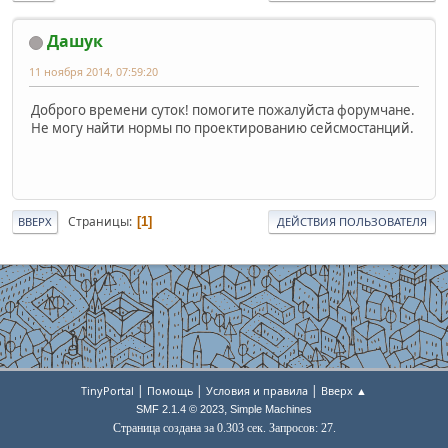
Дашук
11 ноября 2014, 07:59:20
Доброго времени суток! помогите пожалуйста форумчане.
Не могу найти нормы по проектированию сейсмостанций.
Страницы
1
ВВЕРХ
ДЕЙСТВИЯ ПОЛЬЗОВАТЕЛЯ
|
|
|
TinyPortal
Помощь
Условия и правила
Вверх ▲
,
SMF 2.1.4 © 2023
Simple Machines
Страница создана за 0.303 сек. Запросов: 27.