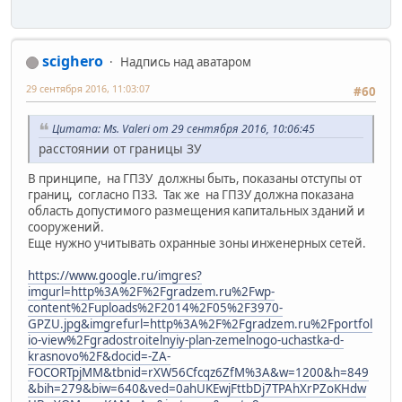
scighero
Надпись над аватаром
29 сентября 2016, 11:03:07
#60
Цитата: Ms. Valeri от 29 сентября 2016, 10:06:45
расстоянии от границы ЗУ
В принципе, на ГПЗУ должны быть, показаны отступы от
границ, согласно ПЗЗ. Так же на ГПЗУ должна показана
область допустимого размещения капитальных зданий и
сооружений.
Еще нужно учитывать охранные зоны инженерных сетей.
https://www.google.ru/imgres?
imgurl=http%3A%2F%2Fgradzem.ru%2Fwp-
content%2Fuploads%2F2014%2F05%2F3970-
GPZU.jpg&imgrefurl=http%3A%2F%2Fgradzem.ru%2Fportfol
io-view%2Fgradostroitelnyiy-plan-zemelnogo-uchastka-d-
krasnovo%2F&docid=-ZA-
FOCORTpjMM&tbnid=rXW56Cfcqz6ZfM%3A&w=1200&h=849
&bih=279&biw=640&ved=0ahUKEwjFttbDj7TPAhXrPZoKHdw