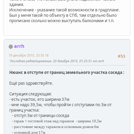
здания.
Исключение - указание такой возможности в градплане.
Был у меня такой по объекту в СПб, там отдельно было
прописано сколько можно выступать балконами и т.п.
arrh
19 декабря 2015, 23:35:18
#53
Последнее редактирование
: 20 декабря 2015, 01:25:51 от arrh
Нюанс в отступе от границ земельного участка соседа :
Ещё раз здравствуйте.
Ситуация следующая:
- есть участок, его ширина 37м
- мне надо 39,5м, чтобы пройти с отступами по 3м от
границ участка:
- отступ 3м от границы соседа
- гараж + гостевой этаж над гаражом - ширина 10,5м
- расстояние между гаражом и основным домом 6м
- основной дом 17м