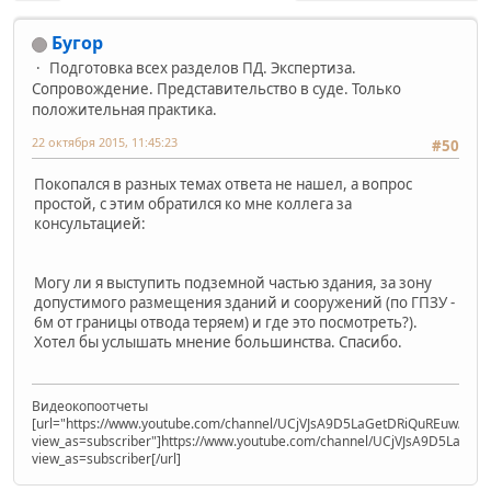
Бугор
Подготовка всех разделов ПД. Экспертиза.
Сопровождение. Представительство в суде. Только
положительная практика.
22 октября 2015, 11:45:23
#50
Покопался в разных темах ответа не нашел, а вопрос
простой, с этим обратился ко мне коллега за
консультацией:
Могу ли я выступить подземной частью здания, за зону
допустимого размещения зданий и сооружений (по ГПЗУ -
6м от границы отвода теряем) и где это посмотреть?).
Хотел бы услышать мнение большинства. Спасибо.
Видеокопоотчеты
[url="https://www.youtube.com/channel/UCjVJsA9D5LaGetDRiQuREuw/vide
view_as=subscriber"]https://www.youtube.com/channel/UCjVJsA9D5LaGet
view_as=subscriber[/url]