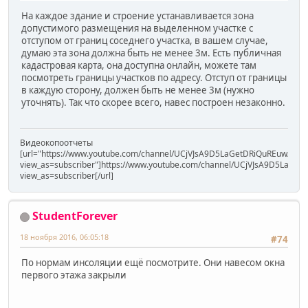
На каждое здание и строение устанавливается зона
допустимого размещения на выделенном участке с
отступом от границ соседнего участка, в вашем случае,
думаю эта зона должна быть не менее 3м. Есть публичная
кадастровая карта, она доступна онлайн, можете там
посмотреть границы участков по адресу. Отступ от границы
в каждую сторону, должен быть не менее 3м (нужно
уточнять). Так что скорее всего, навес построен незаконно.
Видеокопоотчеты
[url="https://www.youtube.com/channel/UCjVJsA9D5LaGetDRiQuREuw/vide
view_as=subscriber"]https://www.youtube.com/channel/UCjVJsA9D5LaGet
view_as=subscriber[/url]
StudentForever
18 ноября 2016, 06:05:18
#74
По нормам инсоляции ещё посмотрите. Они навесом окна
первого этажа закрыли