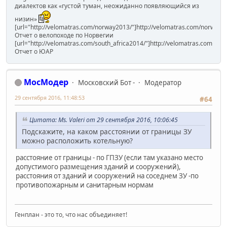
диалектов как «густой туман, неожиданно появляющийся из
низин»
[url="http://velomatras.com/norway2013/"]http://velomatras.com/norway20
Отчет о велопоходе по Норвегии
[url="http://velomatras.com/south_africa2014/"]http://velomatras.com/sout
Отчет о ЮАР
МосМодер
Московский Бот -
Модератор
29 сентября 2016, 11:48:53
#64
Цитата: Ms. Valeri от 29 сентября 2016, 10:06:45
Подскажите, на каком расстоянии от границы ЗУ
можно расположить котельную?
расстояние от границы - по ГПЗУ (если там указано место
допустимого размещения зданий и сооружений),
расстояния от зданий и сооружений на соседнем ЗУ -по
противопожарным и санитарным нормам
Генплан - это то, что нас объединяет!