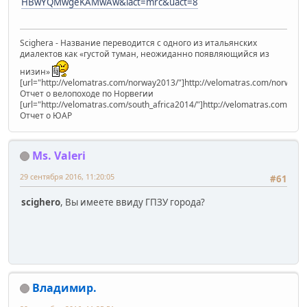
HBwYQMwgeKAMwAw&iact=mrc&uact=8
Scighera - Название переводится с одного из итальянских
диалектов как «густой туман, неожиданно появляющийся из
низин»
[url="http://velomatras.com/norway2013/"]http://velomatras.com/norway20
Отчет о велопоходе по Норвегии
[url="http://velomatras.com/south_africa2014/"]http://velomatras.com/sout
Отчет о ЮАР
Ms. Valeri
29 сентября 2016, 11:20:05
#61
scighero
, Вы имеете ввиду ГПЗУ города?
Владимир.