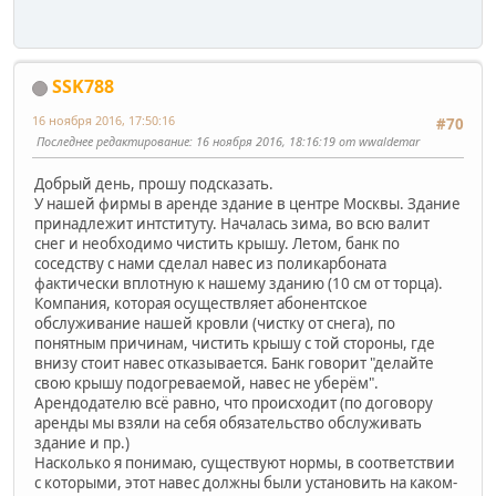
SSK788
16 ноября 2016, 17:50:16
#70
Последнее редактирование
: 16 ноября 2016, 18:16:19 от wwaldemar
Добрый день, прошу подсказать.
У нашей фирмы в аренде здание в центре Москвы. Здание
принадлежит интституту. Началась зима, во всю валит
снег и необходимо чистить крышу. Летом, банк по
соседству с нами сделал навес из поликарбоната
фактически вплотную к нашему зданию (10 см от торца).
Компания, которая осуществляет абонентское
обслуживание нашей кровли (чистку от снега), по
понятным причинам, чистить крышу с той стороны, где
внизу стоит навес отказывается. Банк говорит "делайте
свою крышу подогреваемой, навес не уберём".
Арендодателю всё равно, что происходит (по договору
аренды мы взяли на себя обязательство обслуживать
здание и пр.)
Насколько я понимаю, существуют нормы, в соответствии
с которыми, этот навес должны были установить на каком-