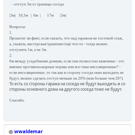
-
отступ 3м от границы соседа
|3м| 10,5м | 6м | 17м |3м|
Вопросы:
1.
Прокатит ли финт, если сказать, что над гаражом не гостевой этаж,
а, скажем, мастерская/хранение/ещё что-то - тогда можно
отступить 1м, а не 3м.
2.
6м между усадебными домами, если они полностью каменные - это
именно противопожарные нормы или все-таки инсоляционные? -
если инсоляционные, то так как в сторону соседа окна выходить не
будут, можно сделать отступ меньше на 20% (или больше чем 20?).
То есть со стороны гаража на соседа не будут выходить и со
стороны основного дома на другого соседа тоже не будут.
Спасибо.
wwaldemar